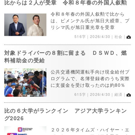
比からは２人が受章 令和８年春の外国人叙勲
令和８年春の外国人叙勲で比から
は、ピメンテル氏が旭日大綬章、プ
リシマ氏が旭日重光章を受章
516字｜
2026/4/30
｜社会｜
対象ドライバーの８割に留まる ＤＳＷＤ、燃
料補助金の受給
公共交通機関運転手向け現金給付プ
ログラムで、名簿登録者のうち実際
に支援金を受け取ったのは約80％
615字｜
2026/4/30
｜経済｜
比の６大学がランクイン アジア大学ランキン
グ2026
２０２６年タイムズ・ハイヤー・エ