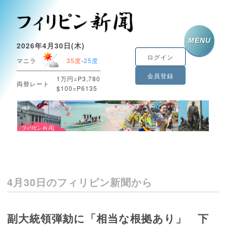
MENU
2026年4月30日(木)
ログイン
マニラ
35度
-
25度
会員登録
1万円=P3,780
両替レート
$100=P6135
4月30日のフィリピン新聞から
副大統領弾劾に「相当な根拠あり」 下