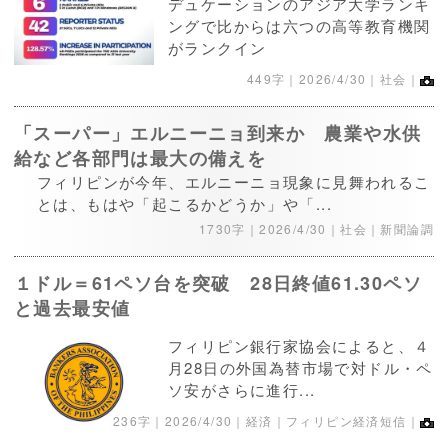
デュケーションのアジア大学ランキ
ングで比からは六つの高等教育機関
がランクイン
449字｜
2026/4/30
｜社会｜
「スーパー」エルニーニョ到来か 農業や水供
給など各部門は最大の備えを
フィリピンが今年、エルニーニョ現象に見舞われるこ
とは、もはや「起こるかどうか」や「...
1730字｜
2026/4/30
｜社会｜新聞論調
１ドル＝61ペソ台を突破 28日終値61.30ペソ
と過去最安値
フィリピン銀行家協会によると、４
月28日の外国為替市場で対ドル・ペ
ソ安がさらに進行...
236字｜
2026/4/30
｜経済｜フィリピン経済短信｜