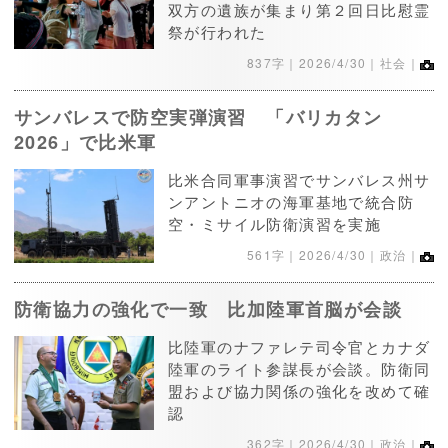
双方の遺族が集まり第２回日比慰霊
祭が行われた
837字｜
2026/4/30
｜社会｜
サンバレスで防空実弾演習 「バリカタン
2026」で比米軍
比米合同軍事演習でサンバレス州サ
ンアントニオの海軍基地で統合防
空・ミサイル防衛演習を実施
561字｜
2026/4/30
｜政治｜
防衛協力の強化で一致 比加陸軍首脳が会談
比陸軍のナファレテ司令官とカナダ
陸軍のライト参謀長が会談。防衛同
盟および協力関係の強化を改めて確
認
362字｜
2026/4/30
｜政治｜