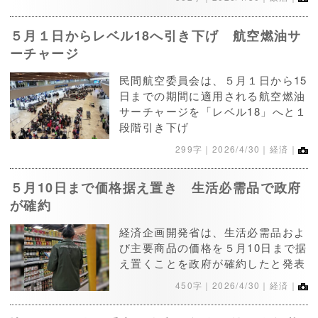
５月１日からレベル18へ引き下げ 航空燃油サ
ーチャージ
民間航空委員会は、５月１日から15
日までの期間に適用される航空燃油
サーチャージを「レベル18」へと１
段階引き下げ
299字｜
2026/4/30
｜経済｜
５月10日まで価格据え置き 生活必需品で政府
が確約
経済企画開発省は、生活必需品およ
び主要商品の価格を５月10日まで据
え置くことを政府が確約したと発表
450字｜
2026/4/30
｜経済｜