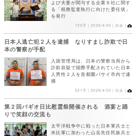
よび夫妻が関与する企業９社に関す
る「税務監査執行に向けた委任状」
を発行
720字｜
2026/4/30
｜社会｜
日本人逃亡犯２人を逮捕 なりすまし詐欺で日
本の警察が手配
入国管理局は、日本の警察当局から
詐欺容疑で国際手配されていた日本
人男性２人を首都圏パサイ市内で逮
捕
521字｜
2026/4/30
｜社会｜
第２回バギオ日比慰霊祭開催される 酒宴と踊
りで笑顔の交流も
太平洋戦争中に戦った日本軍兵士と
米比軍に加わった山岳先住民族兵士