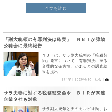
全文を読む
「副大統領の有罪判決は確実」 ＮＢＩが弾劾
公聴会に最終報告
ＮＢＩは、サラ副大統領の「暗殺契
約」発言について「有罪判決に至る
合理的な確実性」があるとの調査結
果を提出
871字｜
2026/4/30
｜社会｜
サラ夫妻に対する税務監査命令 ＢＩＲが関連
企業９社も対象
サラ副大統領と夫のカルピオ氏、お