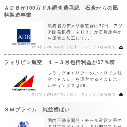
ＡＤＢが100万ドル調査費承認 石炭からの肥
料製造事業
農務省のデメサ報道官は27日、アジ
ア開発銀行（ＡＤＢ）が石炭原料か
ら尿素に加工して...
268字｜
2026/4/30
｜経済｜フィリピン経済短信｜
フィリピン航空 １～３月包括利益が57％増
フラッグキャリアーのフィリピン航
空（ＰＡＬ）を運営するＰＡＬホー
ルディングスは28...
317字｜
2026/4/30
｜経済｜フィリピン経済短信｜
ＳＭプライム 純益横ばい
国内不動産開発・モール運営大手の
ＳＭプライムは１～３月期決算を発