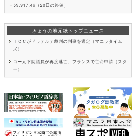
＝59,917.46（28日の終値）
きょうの地元紙トップニュース
ＩＣＣがドゥテルテ裁判の判事を選定（マニラタイム
ズ）
コー元下院議員が再度逃亡、フランスで亡命申請（スタ
ー）