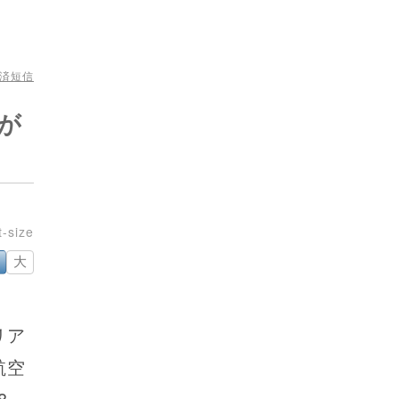
経済短信
が
大
リア
航空
8