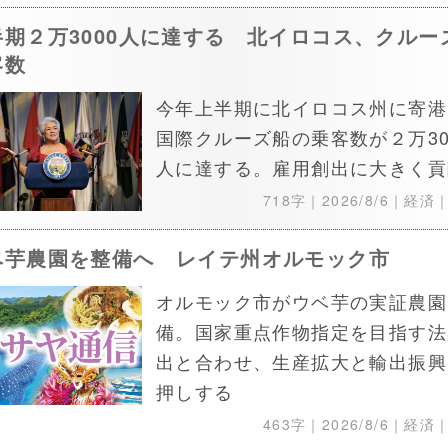
半期２万3000人に達する 北イロコス、クルー
客数
今年上半期に北イロコス州に寄港
国際クルーズ船の乗客数が２万30
人に達する。雇用創出に大きく貢
718字｜
2026/8/6
｜経済
ベ芋農園を整備へ レイテ州オルモック市
オルモック市がウベ芋の実証農園
備。国家重点作物指定を目指す法
出と合わせ、生産拡大と輸出振興
押しする
463字｜
2026/8/6
｜経済