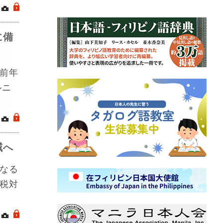
｜
.
に備
前年
ルニ
｜
.
減へ
なる
税対
｜
.