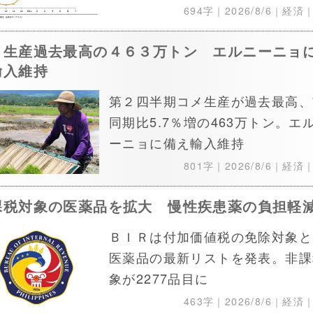
694字｜
2026/8/6
｜経済
メ生産過去最高の４６３万トン エルニーニョ
輸入維持
第２四半期コメ生産が過去最高、
同期比5.7％増の463万トン。エ
ーニョに備え輸入維持
801字｜
2026/8/6
｜経済
課税対象の医薬品を拡大 慢性疾患薬の負担軽
ＢＩＲは付加価値税の免除対象と
医薬品の最新リストを発表。非課
象が2277品目に
463字｜
2026/8/6
｜経済