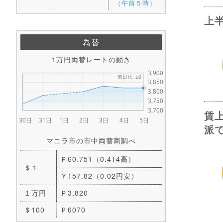
（午前５時）
上
為替
1万円両替レートの動き
賃
派
マニラ市の市中両替商調べ
Ｐ60.751（0.414高）
＄１
￥157.82（0.02円安）
１万円
Ｐ3,820
＄100
Ｐ6070