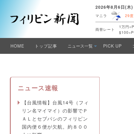
2026年8月6日(木)
マニラ
29度
1万円=P
両替レート
$100=P
HOME
トップ記事
ニュース一覧
PICK UP
ニュース速報
【台風情報】台風14号（フィ
リン名マイマイ）の影響でＰ
ＡＬとセブパシのフィリピン
国内便６便が欠航。約８００