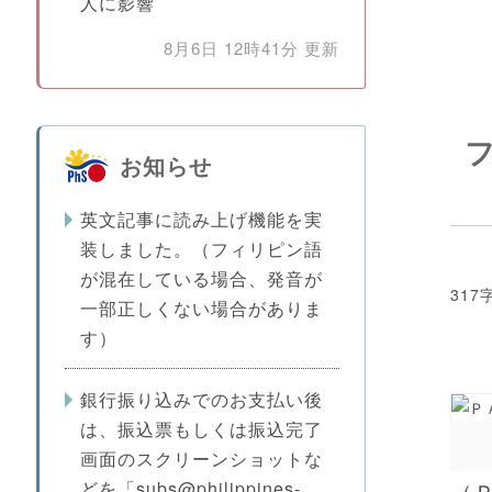
人に影響
8月6日 12時41分 更新
お知らせ
英文記事に読み上げ機能を実
装しました。（フィリピン語
が混在している場合、発音が
317
一部正しくない場合がありま
す）
銀行振り込みでのお支払い後
は、振込票もしくは振込完了
画面のスクリーンショットな
（
どを「subs@philippines-