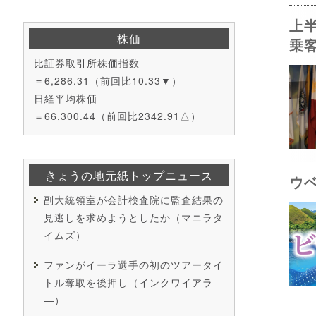
上
株価
乗
比証券取引所株価指数
＝6,286.31（前回比10.33▼）
日経平均株価
＝66,300.44（前回比2342.91△）
きょうの地元紙トップニュース
ウ
副大統領室が会計検査院に監査結果の
見逃しを求めようとしたか（マニラタ
イムズ）
ファンがイーラ選手の初のツアータイ
トル奪取を後押し（インクワイアラ
―）