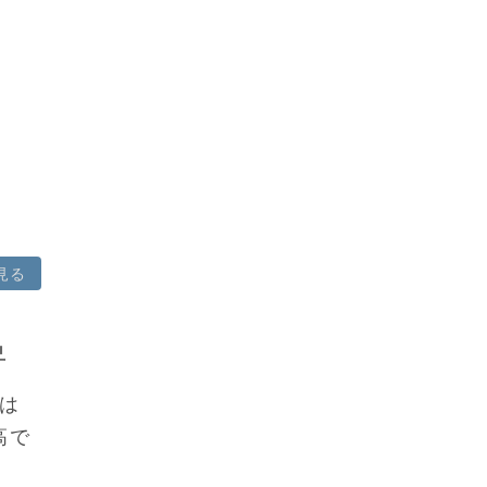
見る
昇
は
高で