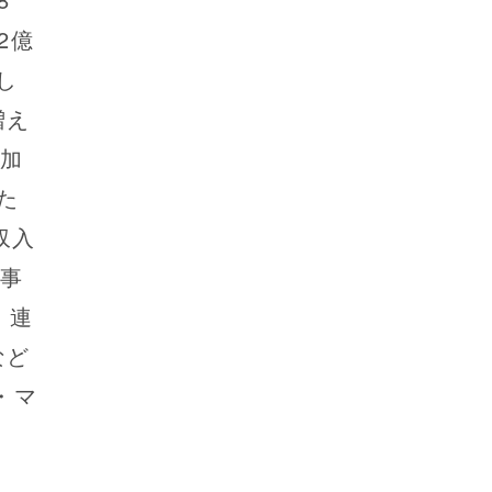
2億
し
増え
増加
た
収入
送事
、連
など
・マ