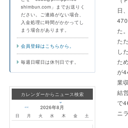
shimbun.com」までお送りく
日
ださい。ご連絡がない場合、
4
入金処理に時間がかかってし
た
まう場合があります。
たた
会員登録はこちらから。
し
た
毎週日曜日は休刊日です。
が4
業収
結
カレンダーからニュース検索
で4
2026年
8月
<<
ニ
日
月
火
水
木
金
土