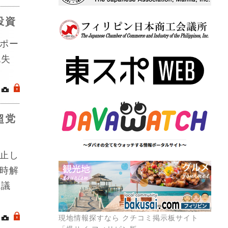
投資
ポー
流失
｜
.
超党
止し
時解
院議
｜
.
現地情報探すなら クチコミ掲示板サイト