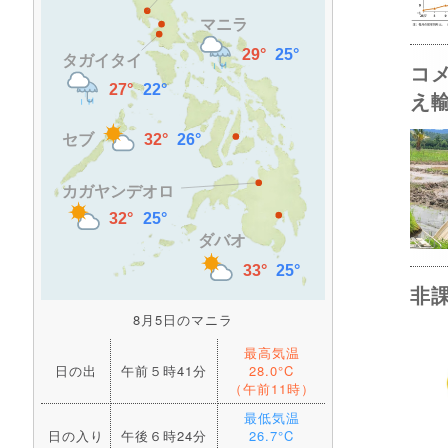
コ
え
非
8月5日のマニラ
最高気温
日の出
午前５時41分
28.0°C
（午前11時）
最低気温
日の入り
午後６時24分
26.7°C