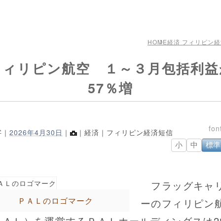
HOME
経済 フィリピン
フィリピン航空 １～３月包括利益
57％増
字｜
2026年4月30日
｜
｜経済｜フィリピン経済短信
小
中
標準
フラッグキャ
ＰＡＬのロゴマーク
ーのフィリピン
ＰＡＬ）を運営するＰＡＬホールディングスは2