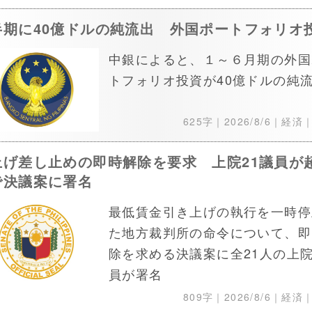
半期に40億ドルの純流出 外国ポートフォリオ
中銀によると、１～６月期の外国
トフォリオ投資が40億ドルの純
625字｜
2026/8/6
｜経済
上げ差し止めの即時解除を要求 上院21議員が
で決議案に署名
最低賃金引き上げの執行を一時停
た地方裁判所の命令について、即
除を求める決議案に全21人の上
員が署名
809字｜
2026/8/6
｜経済