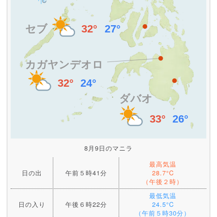
8月9日のマニラ
最高気温
日の出
午前５時41分
28.7°C
（午後２時）
最低気温
日の入り
午後６時22分
24.5°C
（午前５時30分）