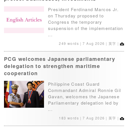
President Ferdinand Marcos Jr.
on Thursday proposed to
Congress the temporary
suspension of the implementation
...
249 words｜
7 Aug 2026
｜英字｜
PCG welcomes Japanese parliamentary
delegation to strengthen maritime
cooperation
Philippine Coast Guard
Commandant Admiral Ronnie Gil
Gavan, welcomes the Japanese
Parliamentary delegation led by
...
183 words｜
7 Aug 2026
｜英字｜