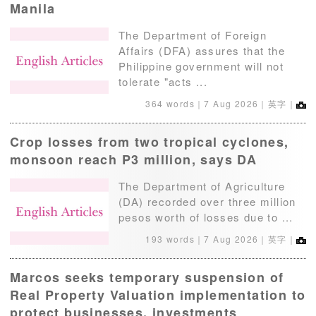
Manila
The Department of Foreign
Affairs (DFA) assures that the
Philippine government will not
tolerate "acts ...
364 words｜
7 Aug 2026
｜英字｜
Crop losses from two tropical cyclones,
monsoon reach P3 million, says DA
The Department of Agriculture
(DA) recorded over three million
pesos worth of losses due to ...
193 words｜
7 Aug 2026
｜英字｜
Marcos seeks temporary suspension of
Real Property Valuation implementation to
protect businesses, investments