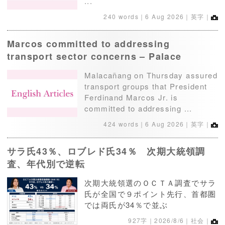
...
240 words｜
6 Aug 2026
｜英字｜
Marcos committed to addressing
transport sector concerns – Palace
Malacañang on Thursday assured
transport groups that President
Ferdinand Marcos Jr. is
committed to addressing ...
424 words｜
6 Aug 2026
｜英字｜
サラ氏43％、ロブレド氏34％ 次期大統領調
査、年代別で逆転
次期大統領選のＯＣＴＡ調査でサラ
氏が全国で９ポイント先行、首都圏
では両氏が34％で並ぶ
927字｜
2026/8/6
｜社会｜