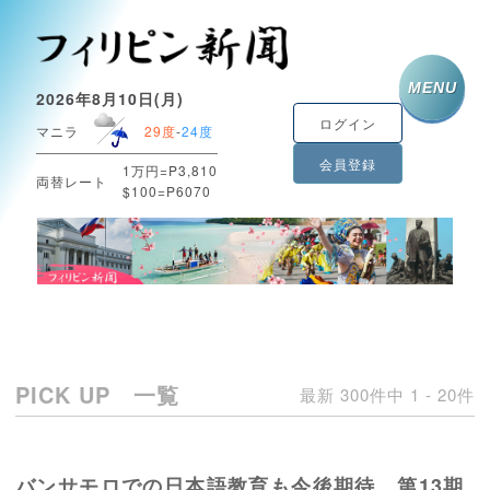
MENU
2026年8月10日(月)
ログイン
マニラ
29度
-
24度
会員登録
1万円=P3,810
両替レート
$100=P6070
PICK UP 一覧
最新 300件中 1 - 20件
バンサモロでの日本語教育も今後期待 第13期