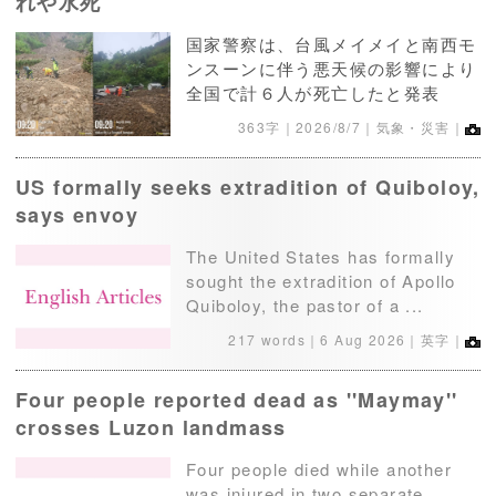
れや水死
国家警察は、台風メイメイと南西モ
ンスーンに伴う悪天候の影響により
全国で計６人が死亡したと発表
363字｜
2026/8/7
｜気象・災害｜
US formally seeks extradition of Quiboloy,
says envoy
The United States has formally
sought the extradition of Apollo
Quiboloy, the pastor of a ...
217 words｜
6 Aug 2026
｜英字｜
Four people reported dead as ''Maymay''
crosses Luzon landmass
Four people died while another
was injured in two separate