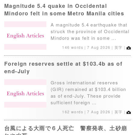
Magnitude 5.4 quake in Occidental
Mindoro felt in some Metro Manila cities
A magnitude 5.4 earthquake that
struck the province of Occidental
Mindoro was felt in some ...
146 words｜
7 Aug 2026
｜英字｜
Foreign reserves settle at $103.4b as of
end-July
Gross international reserves
(GIR) remained at $103.4 billion
as of end-July. These provide
sufficient foreign ...
162 words｜
7 Aug 2026
｜英字｜
台風による大雨で６人死亡 警察発表、土砂崩