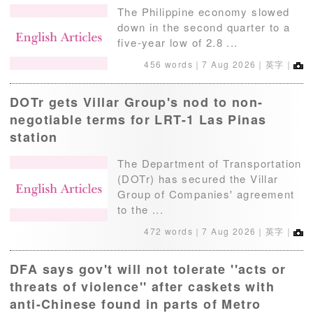
The Philippine economy slowed
down in the second quarter to a
five-year low of 2.8 ...
456 words｜
7 Aug 2026
｜英字｜
DOTr gets Villar Group's nod to non-
negotiable terms for LRT-1 Las Pinas
station
The Department of Transportation
(DOTr) has secured the Villar
Group of Companies' agreement
to the ...
472 words｜
7 Aug 2026
｜英字｜
DFA says gov't will not tolerate ''acts or
threats of violence'' after caskets with
anti-Chinese found in parts of Metro