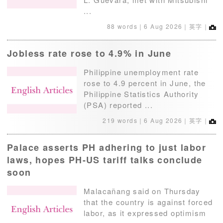
...
88 words｜
6 Aug 2026
｜英字｜
Jobless rate rose to 4.9% in June
Philippine unemployment rate
rose to 4.9 percent in June, the
Philippine Statistics Authority
(PSA) reported ...
219 words｜
6 Aug 2026
｜英字｜
Palace asserts PH adhering to just labor
laws, hopes PH-US tariff talks conclude
soon
Malacañang said on Thursday
that the country is against forced
labor, as it expressed optimism