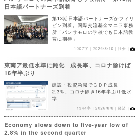
日本語パートナーズ到着
第13期日本語パートナーズがフィリ
ピン到着。国際交流基金マニラ事務
所「バンサモロの学校でも日本語教
育に期待」
1007字｜
2026/8/10
｜社会｜
東南ア最低水準に鈍化 成長率、コロナ除けば
16年半ぶり
建設・投資急減でＧＤＰ成長
2.3％、コロナ除き16年半ぶり低水
準
1344字｜
2026/8/8
｜経済｜
Economy slows down to five-year low of
2.8% in the second quarter