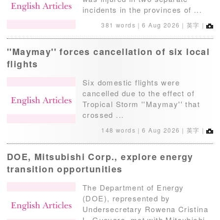
incidents in the provinces of ...
381 words｜
6 Aug 2026
｜英字｜
''Maymay'' forces cancellation of six local
flights
Six domestic flights were
cancelled due to the effect of
Tropical Storm ''Maymay'' that
crossed ...
148 words｜
6 Aug 2026
｜英字｜
DOE, Mitsubishi Corp., explore energy
transition opportunities
The Department of Energy
(DOE), represented by
Undersecretary Rowena Cristina
L. Guevara, met with Mitsubishi