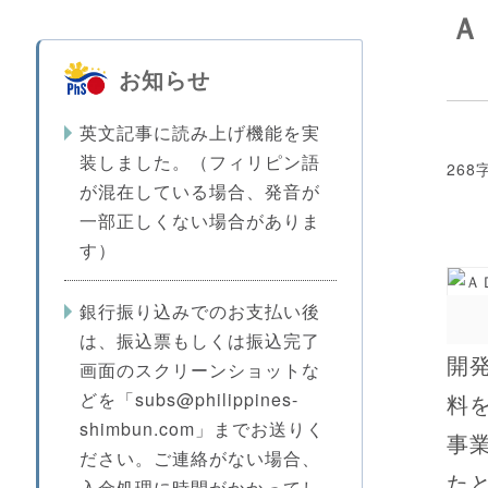
Ａ
お知らせ
英文記事に読み上げ機能を実
装しました。（フィリピン語
268
が混在している場合、発音が
一部正しくない場合がありま
す）
銀行振り込みでのお支払い後
は、振込票もしくは振込完了
開
画面のスクリーンショットな
どを「subs@philippines-
料
shimbun.com」までお送りく
事
ださい。ご連絡がない場合、
た
入金処理に時間がかかってし