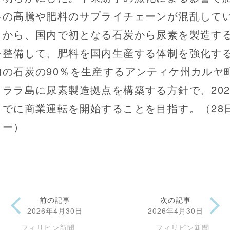
格の高騰や肥料のサプライチェーンが混乱して
とから、国内で初となる石炭から尿素を製造す
を整備して、肥料を国内生産する体制を強化す
内の石炭の90％を生産するアンティケ州カルヤ
ミララ島に尿素製造拠点を構築する方針で、202
までに商業運転を開始することを目指す。（28
ター）
前の記事
次の記事
2026年4月30日
2026年4月30日
フィリピン新聞
フィリピン新聞