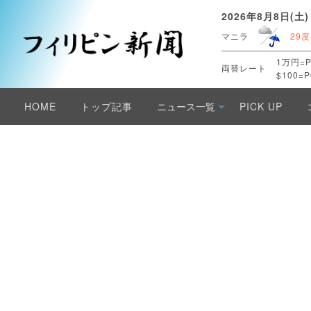
2026年8月8日(土)
マニラ
29度
1万円=P
両替レート
$100=P
HOME
トップ記事
ニュース一覧
PICK UP