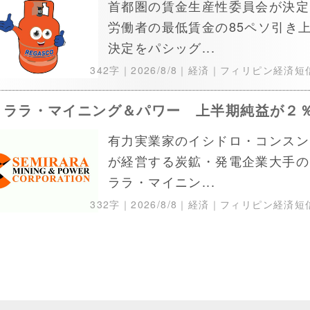
首都圏の賃金生産性委員会が決定
労働者の最低賃金の85ペソ引き
決定をパシッグ...
342字｜
2026/8/8
｜経済｜フィリピン経済短
ミララ・マイニング＆パワー 上半期純益が２
有力実業家のイシドロ・コンスン
が経営する炭鉱・発電企業大手の
ララ・マイニン...
332字｜
2026/8/8
｜経済｜フィリピン経済短