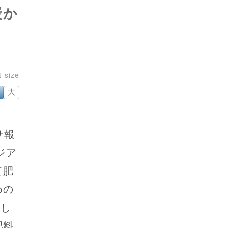
炭か
大
サ報
ジア
て肥
めの
意し
肥料