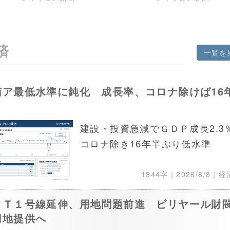
済
一覧を
南ア最低水準に鈍化 成長率、コロナ除けば16
り
建設・投資急減でＧＤＰ成長2.3
コロナ除き16年半ぶり低水準
1344字｜
2026/8/8
｜経
ＲＴ１号線延伸、用地問題前進 ビリヤール財
用地提供へ