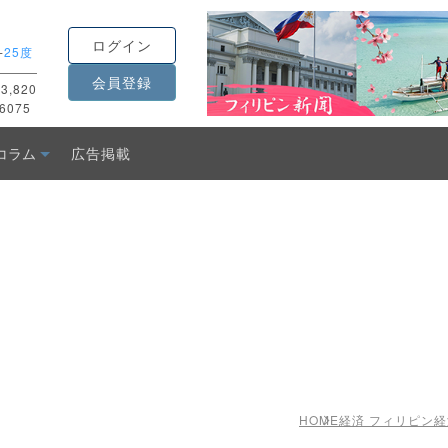
ログイン
-
25度
会員登録
3,820
6075
コラム
広告掲載
HOME
経済 フィリピン