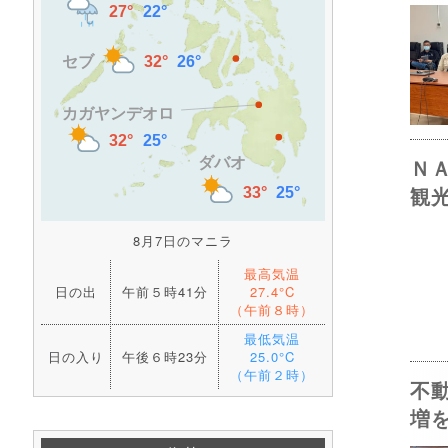
Ｎ
観
8月7日のマニラ
最高気温
日の出
午前５時41分
27.4°C
（午前８時）
最低気温
日の入り
午後６時23分
25.0°C
（午前２時）
不
増