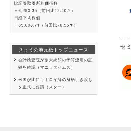
比証券取引所株価指数
＝6,290.35（前回比12.40△）
日経平均株価
＝65,606.71（前回比76.55▼）
セ
きょうの地元紙トップニュース
会計検査院が副大統領の予算流用の証
拠を確認（マニラタイムズ）
米国が比にキボロイ師の身柄引き渡し
を正式に要請（スター）