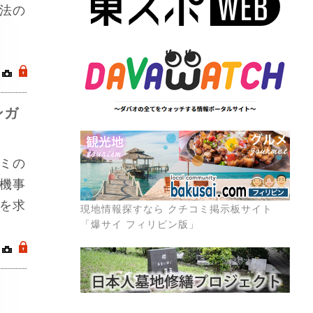
法の
｜
.
ンガ
ミの
機事
を求
現地情報探すなら クチコミ掲示板サイト
「爆サイ フィリピン版」
｜
.