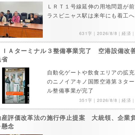
ＬＲＴ１号線延伸の用地問題が前
ラスピニャス駅は来年にも着工へ
631字｜
2026/8/8
｜経済
ＡＩＡターミナル３整備事業完了 空港設備改
光省
自動化ゲートや飲食エリアの拡充
のニノイアキノ国際空港第３ター
ル整備事業が完了
351字｜
2026/8/8
｜経済
動産評価改革法の施行停止提案 大統領、企業
を懸念