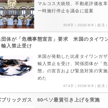
マルコス大統領、不動産評価改革
一時施行停止を議会に提案
508字｜
2026/8/8
｜経済
民団体が「危機事態宣言」要求 米国のタイワ
ミ輸入禁止受け
米国が発動した比産タイワンガザ
輸入禁止を受け、関係団体が「危
態」の宣言および緊急対策の実施
めた
674字｜
2026/8/8
｜経済
パブリックガス 60ペソ最賃引き上げを実施