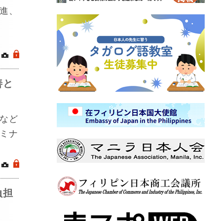
進、
｜
.
善と
など
ミナ
｜
.
負担