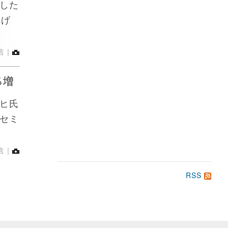
した
上げ
信｜
％増
ヒ氏
セミ
信｜
RSS