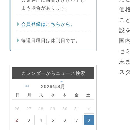
まう場合があります。
価
こ
会員登録はこちらから。
設
国
毎週日曜日は休刊日です。
セ
末
ス
カレンダーからニュース検索
2026年
8月
<<
日
月
火
水
木
金
土
26
27
28
29
30
31
1
2
3
4
5
6
7
8