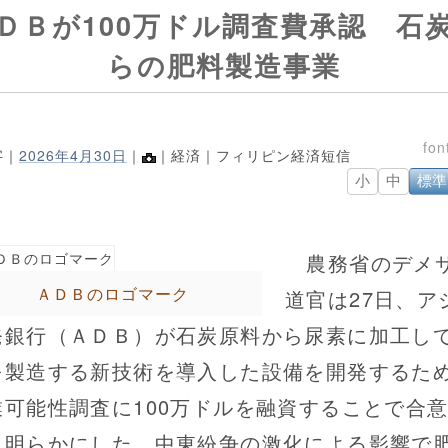
ＤＢが100万ドル調査費承認 石
らの肥料製造事業
字｜
2026年4月30日
｜
｜経済｜フィリピン経済短信
小
中
標準
農務省のデメ
ＡＤＢのロゴマーク
道官は27日、ア
発銀行（ＡＤＢ）が石炭原料から尿素に加工し
を製造する新技術を導入した設備を開発するた
業可能性調査に100万ドルを融資することで合
と明らかにした。中東紛争の激化による影響で