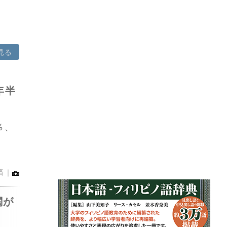
見る
年半
％、
済｜
閥が