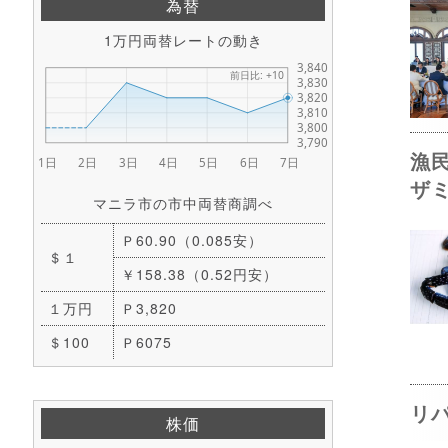
為替
1万円両替レートの動き
漁
ザ
マニラ市の市中両替商調べ
Ｐ60.90（0.085安）
＄１
￥158.38（0.52円安）
１万円
Ｐ3,820
＄100
Ｐ6075
リ
株価