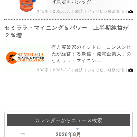
げ決定をパシッグ...
342字｜
2026/8/8
｜経済｜フィリピン経済短信｜
セミララ・マイニング＆パワー 上半期純益が
２％増
有力実業家のイシドロ・コンスンヒ
氏が経営する炭鉱・発電企業大手の
セミララ・マイニン...
332字｜
2026/8/8
｜経済｜フィリピン経済短信｜
カレンダーからニュース検索
2026年
8月
<<