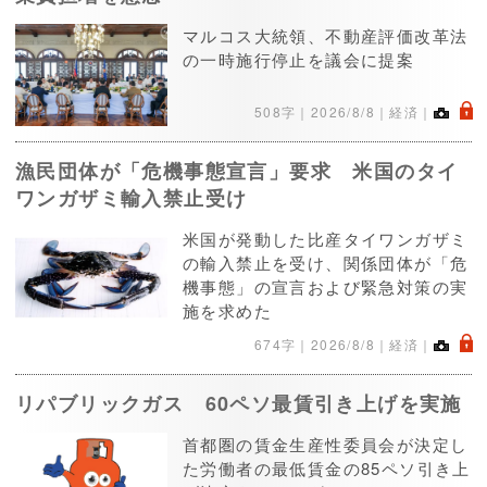
マルコス大統領、不動産評価改革法
の一時施行停止を議会に提案
.
508字｜
2026/8/8
｜経済｜
漁民団体が「危機事態宣言」要求 米国のタイ
ワンガザミ輸入禁止受け
米国が発動した比産タイワンガザミ
の輸入禁止を受け、関係団体が「危
機事態」の宣言および緊急対策の実
施を求めた
.
674字｜
2026/8/8
｜経済｜
リパブリックガス 60ペソ最賃引き上げを実施
首都圏の賃金生産性委員会が決定し
た労働者の最低賃金の85ペソ引き上