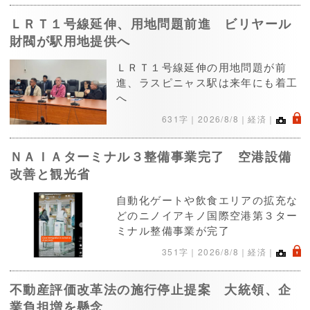
ＬＲＴ１号線延伸、用地問題前進 ビリヤール
財閥が駅用地提供へ
ＬＲＴ１号線延伸の用地問題が前
進、ラスピニャス駅は来年にも着工
へ
.
631字｜
2026/8/8
｜経済｜
ＮＡＩＡターミナル３整備事業完了 空港設備
改善と観光省
自動化ゲートや飲食エリアの拡充な
どのニノイアキノ国際空港第３ター
ミナル整備事業が完了
.
351字｜
2026/8/8
｜経済｜
不動産評価改革法の施行停止提案 大統領、企
業負担増を懸念