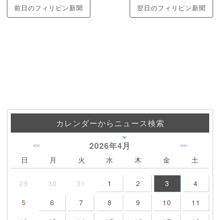
前日のフィリピン新聞
翌日のフィリピン新聞
カレンダーからニュース検索
2026年
4月
<<
>>
日
月
火
水
木
金
土
29
30
31
1
2
3
4
5
6
7
8
9
10
11