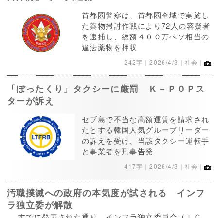
首都圏警察は、首都圏全域で実施し
た薬物掃討作戦により72人の容疑者
を逮捕し、総額４００万ペソ相当の
違法薬物を押収
242字｜
2026/4/3
｜社会｜
「ぼったくり」タクシーに厳罰 Ｋ－ＰＯＰス
ターが訴え
セブ島で不当な高額運賃を請求され
たとする韓国人気グループリーダー
の訴えを受け、当該タクシー運転手
と事業者を刑事告発
417字｜
2026/4/3
｜社会｜
汚職撲滅への政府の本気度が試される インフ
ラ独立委が解散
すでに発表された通り、インフラ独立委員会（ＩＣ