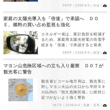
364字｜
2026/4/3
｜社会｜
家庭の太陽光導入を「倍速」で承認へ ＤＯ
Ｅ、燃料の買い占め監視も強化
エネルギー省は、家計負担を軽減す
るため、家庭用太陽光発電の売電手
続きを「倍速」で承認すると発表
589字｜
2026/4/3
｜経済｜
マヨン山危険区域への立ち入り厳禁 ＤＯＴが
観光客に警告
観光省ビコール地方局は、観光客に
対しマヨン火山の火口から半径６キ
ロ以内の「恒久危険区域」に絶対に
近づかないよう強く警告
267字｜
2026/4/3
｜気象・災害｜