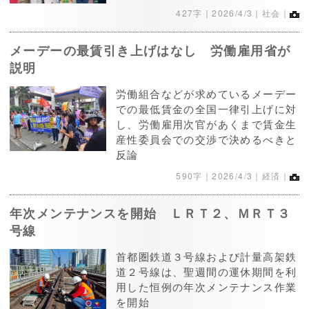
427字｜
2026/4/3
｜社会｜
メーデーの最賃引き上げはなし 労働雇用省が
説明
労働組合などが求めているメーデー
での最低賃金の全国一律引上げに対
し、労働雇用次官があくまで賃金生
産性委員会での交渉で決めるべきと
反論
590字｜
2026/4/3
｜経済｜
年次メンテナンスを開始 ＬＲＴ２、ＭＲＴ３
号線
首都圏鉄道３号線および計量高架鉄
道２号線は、聖週間の運休期間を利
用した恒例の年次メンテナンス作業
を開始