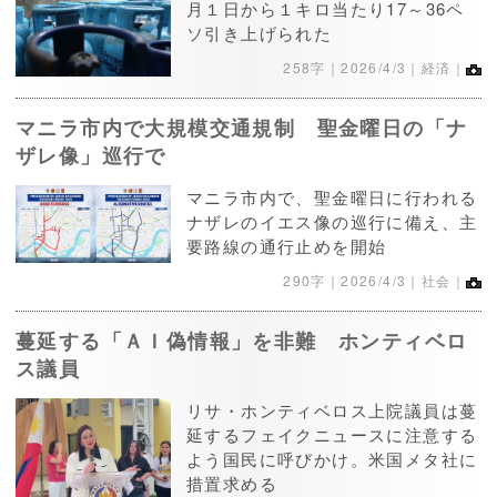
月１日から１キロ当たり17～36ペ
ソ引き上げられた
258字｜
2026/4/3
｜経済｜
マニラ市内で大規模交通規制 聖金曜日の「ナ
ザレ像」巡行で
マニラ市内で、聖金曜日に行われる
ナザレのイエス像の巡行に備え、主
要路線の通行止めを開始
290字｜
2026/4/3
｜社会｜
蔓延する「ＡＩ偽情報」を非難 ホンティベロ
ス議員
リサ・ホンティベロス上院議員は蔓
延するフェイクニュースに注意する
よう国民に呼びかけ。米国メタ社に
措置求める