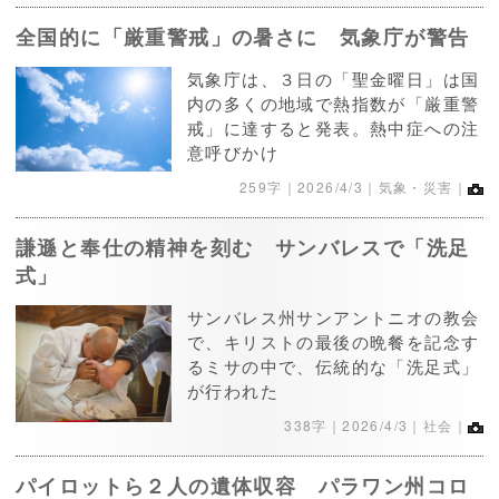
全国的に「厳重警戒」の暑さに 気象庁が警告
気象庁は、３日の「聖金曜日」は国
内の多くの地域で熱指数が「厳重警
戒」に達すると発表。熱中症への注
意呼びかけ
259字｜
2026/4/3
｜気象・災害｜
謙遜と奉仕の精神を刻む サンバレスで「洗足
式」
サンバレス州サンアントニオの教会
で、キリストの最後の晩餐を記念す
るミサの中で、伝統的な「洗足式」
が行われた
338字｜
2026/4/3
｜社会｜
パイロットら２人の遺体収容 パラワン州コロ