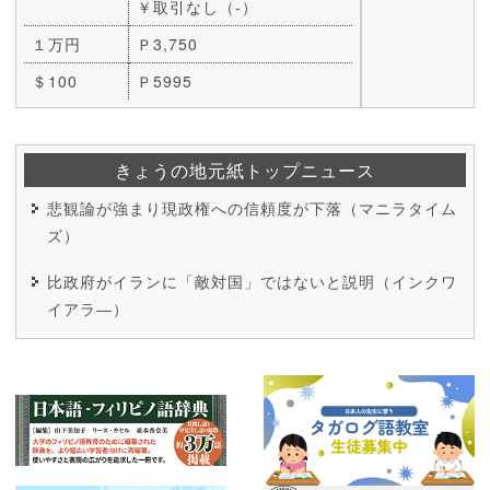
￥取引なし（-）
１万円
Ｐ3,750
＄100
Ｐ5995
きょうの地元紙トップニュース
悲観論が強まり現政権への信頼度が下落（マニラタイム
ズ）
比政府がイランに「敵対国」ではないと説明（インクワ
イアラ―）