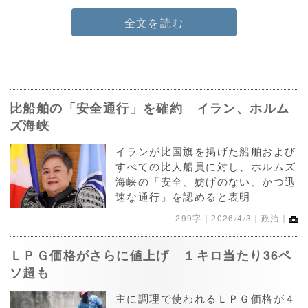
全文を読む
比船舶の「安全通行」を確約 イラン、ホルム
ズ海峡
イランが比国旗を掲げた船舶および
すべての比人船員に対し、ホルムズ
海峡の「安全、妨げのない、かつ迅
速な通行」を認めると表明
299字｜
2026/4/3
｜政治｜
ＬＰＧ価格がさらに値上げ １キロ当たり36ペ
ソ超も
主に調理で使われるＬＰＧ価格が４