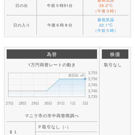
日の出
午前５時51分
33.3°C
（午後３時）
最低気温
日の入り
午後６時８分
22.1°C
（午前５時）
為替
株価
1万円両替レートの動き
取引なし
マニラ市の市中両替商調べ
Ｐ取引なし（-）
＄１