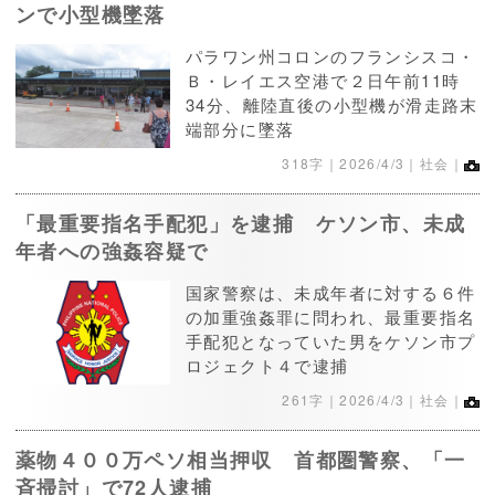
ンで小型機墜落
パラワン州コロンのフランシスコ・
Ｂ・レイエス空港で２日午前11時
34分、離陸直後の小型機が滑走路末
端部分に墜落
318字｜
2026/4/3
｜社会｜
「最重要指名手配犯」を逮捕 ケソン市、未成
年者への強姦容疑で
国家警察は、未成年者に対する６件
の加重強姦罪に問われ、最重要指名
手配犯となっていた男をケソン市プ
ロジェクト４で逮捕
261字｜
2026/4/3
｜社会｜
薬物４００万ペソ相当押収 首都圏警察、「一
斉掃討」で72人逮捕