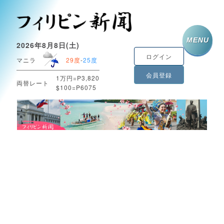
MENU
2026年8月8日(土)
ログイン
マニラ
29度
-
25度
会員登録
1万円=P3,820
両替レート
$100=P6075