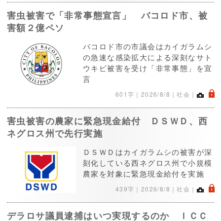
害虫被害で「非常事態宣言」 バコロド市、被
害額２億ペソ
バコロド市の市議会はカイガラムシ
の急速な感染拡大による深刻なサト
ウキビ被害を受け「非常事態」を宣
言
.
601字｜
2026/8/8
｜社会｜
害虫被害の農家に緊急現金給付 ＤＳＷＤ、西
ネグロス州で先行実施
ＤＳＷＤはカイガラムシの被害が深
刻化している西ネグロス州で小規模
農家を対象に緊急現金給付を実施
.
439字｜
2026/8/8
｜社会｜
デラロサ議員逮捕はいつ実現するのか ＩＣＣ