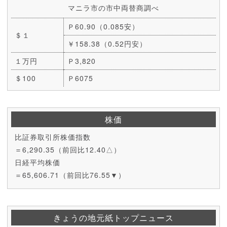
マニラ市の市中両替商調べ
Ｐ60.90（0.085安）
＄１
￥158.38（0.52円安）
１万円
Ｐ3,820
＄100
Ｐ6075
株価
比証券取引所株価指数
＝6,290.35（前回比12.40△）
日経平均株価
＝65,606.71（前回比76.55▼）
きょうの地元紙トップニュース