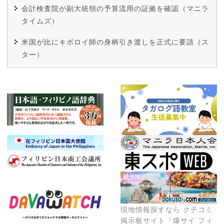
会計検査院が副大統領の予算流用の証拠を確認（マニラ
タイムズ）
米国が比にキボロイ師の身柄引き渡しを正式に要請（ス
ター）
現地情報探すなら クチコミ
掲示板サイト「爆サイ フィ