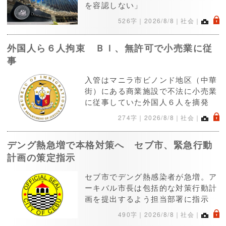
を容認しない」
.
526字｜
2026/8/8
｜社会｜
外国人ら６人拘束 ＢＩ、無許可で小売業に従
事
入管はマニラ市ビノンド地区（中華
街）にある商業施設で不法に小売業
に従事していた外国人６人を摘発
.
274字｜
2026/8/8
｜社会｜
デング熱急増で本格対策へ セブ市、緊急行動
計画の策定指示
セブ市でデング熱感染者が急増。ア
ーキバル市長は包括的な対策行動計
画を提出するよう担当部署に指示
.
490字｜
2026/8/8
｜社会｜