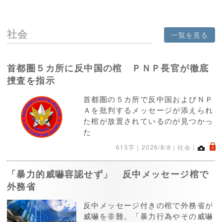
社会
一覧を見る
首都圏５カ所に反中国の棺 ＰＮＰ長官が徹底
捜査を指示
首都圏の５カ所で反中国およびＮＰ
Ａを批判するメッセージが添えられ
た棺が放置されているのが見つかっ
た
.
615字｜
2026/8/8
｜社会｜
「暴力的威嚇容認せず」 反中メッセージ棺で
外務省
反中メッセージ付きの棺で外務省が
威嚇を非難。「暴力行為やその威嚇