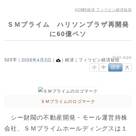
HOME
経済 フィリピン経済短信
ＳＭプライム ハリソンプラザ再開発
に60億ペソ
323字｜
2026年4月3日
｜
｜経済｜フィリピン経済短信
小
中
標準
大
ＳＭプライムのロゴマーク
シー財閥の不動産開発・モール運営持株
会社、ＳＭプライムホールディングスは１