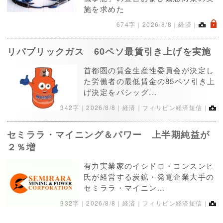
施を求めた
.
674字｜
2026/8/8
｜経済｜
リパブリックガス 60ペソ最賃引き上げを実施
首都圏の賃金生産性委員会が決定し
た労働者の最低賃金の85ペソ引き上
げ決定をパシッグ...
342字｜
2026/8/8
｜経済｜フィリピン経済短信｜
セミララ・マイニング＆パワー 上半期純益が
２％増
有力実業家のイシドロ・コンスンヒ
氏が経営する炭鉱・発電企業大手の
セミララ・マイニン...
332字｜
2026/8/8
｜経済｜フィリピン経済短信｜