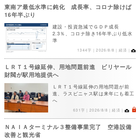
東南ア最低水準に鈍化 成長率、コロナ除けば
16年半ぶり
建設・投資急減でＧＤＰ成長
2.3％、コロナ除き16年半ぶり低水
準
1344字｜
2026/8/8
｜経済｜
ＬＲＴ１号線延伸、用地問題前進 ビリヤール
財閥が駅用地提供へ
ＬＲＴ１号線延伸の用地問題が前
進、ラスピニャス駅は来年にも着工
へ
.
631字｜
2026/8/8
｜経済｜
ＮＡＩＡターミナル３整備事業完了 空港設備
改善と観光省