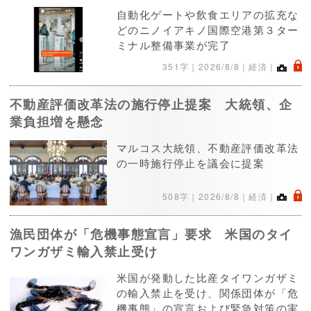
自動化ゲートや飲食エリアの拡充な
どのニノイアキノ国際空港第３ター
ミナル整備事業が完了
.
351字｜
2026/8/8
｜経済｜
不動産評価改革法の施行停止提案 大統領、企
業負担増を懸念
マルコス大統領、不動産評価改革法
の一時施行停止を議会に提案
.
508字｜
2026/8/8
｜経済｜
漁民団体が「危機事態宣言」要求 米国のタイ
ワンガザミ輸入禁止受け
米国が発動した比産タイワンガザミ
の輸入禁止を受け、関係団体が「危
機事態」の宣言および緊急対策の実