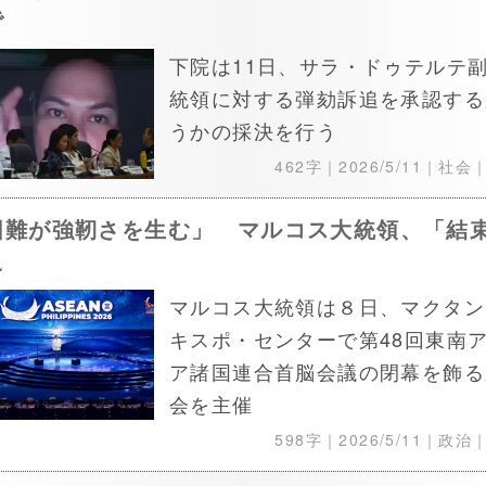
で
下院は11日、サラ・ドゥテルテ
統領に対する弾劾訴追を承認する
うかの採決を行う
462字｜
2026/5/11
｜社会
困難が強靭さを生む」 マルコス大統領、「結
え
マルコス大統領は８日、マクタン
キスポ・センターで第48回東南
ア諸国連合首脳会議の閉幕を飾る
会を主催
598字｜
2026/5/11
｜政治