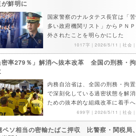
復が鮮明に
国家警察のナルタテス長官は「苦
多い政府機関リスト」からＰＮＰ
外されたことを明らかにした
1017字｜
2026/5/11
｜社会
過密率279％」解消へ抜本改革 全国の刑務・
設
内務自治省は、全国の刑務・拘置
で深刻化している過密状態を解消
ための抜本的な組織改革に着手へ
699字｜
2026/5/11
｜社会
0億ペソ相当の密輸たばこ押収 比警察・関税局