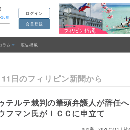
)
ログイン
-
26度
会員登録
し
コラム
広告掲載
月11日のフィリピン新聞から
ゥテルテ裁判の筆頭弁護人が辞任
ウフマン氏がＩＣＣに申立て
803字｜
2026/5/11
｜社