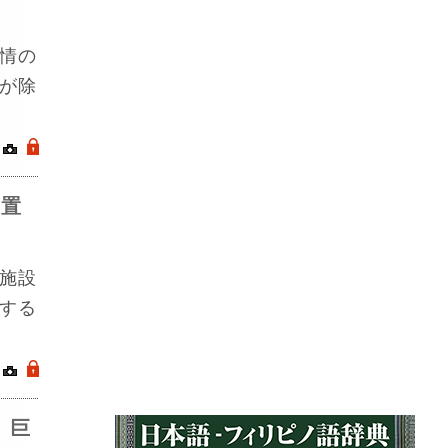
情の
が除
｜
.
拘置
施設
する
｜
.
、巨