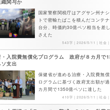
組織関与か
国家警察関税庁はアグサン州ナシ
トで密輸たばこを積んだコンテナ
台分、時価約30億ペソ相当を差
さえた
543字｜
2026/5/11
｜社会
療・入院費無償化プログラム 政府が８カ月で13
ペソ支出
保健省が進める治療・入院費無償
ログラムに基づく政府支出額が過
カ月間で1350億ペソに達した
410字｜
2026/5/11
｜社会