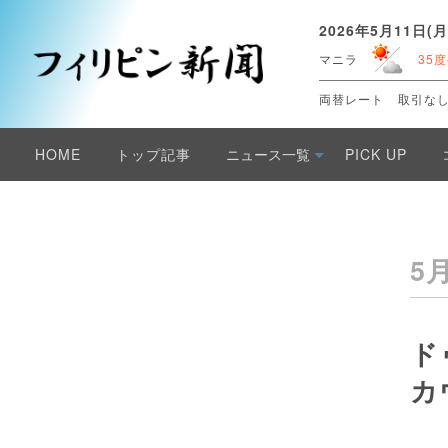
2026年5月11日(月
マニラ
35度
両替レート
取引な
HOME
トップ記事
ニュース一覧
PICK UP
5
ド
カ