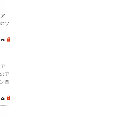
ジア
のソ
｜
.
ジア
のア
ン首
｜
.