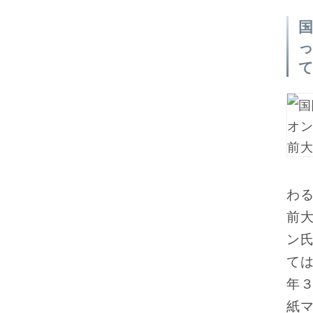
わ
前
ン
て
年３
紙