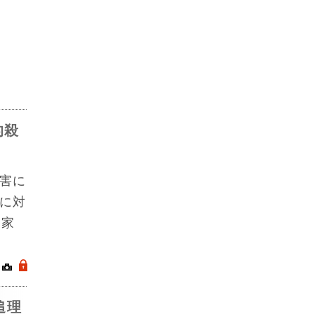
的殺
害に
に対
国家
｜
.
追理