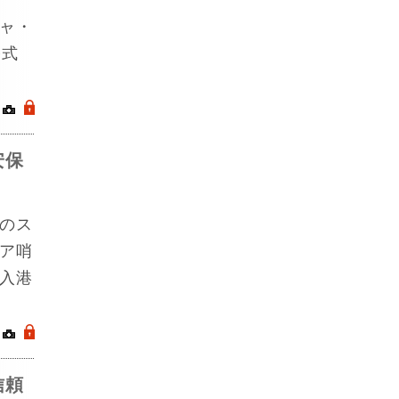
ャ・
公式
｜
.
安保
のス
ア哨
入港
｜
.
信頼