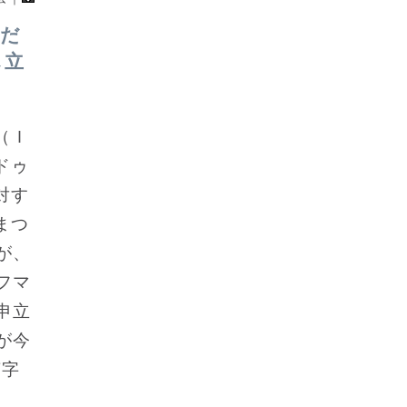
人だ
し立
（Ｉ
ドゥ
対す
まつ
が、
フマ
申立
が今
英字