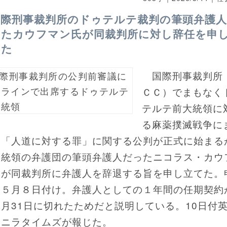
国際刑事裁判所のドゥテルテ裁判の筆頭弁護
ったカウフマン氏が同裁判所に対し辞任を申
てた
国際刑事裁判所
ＣＣ）でまもなく
テルテ前大統領に
る麻薬撲滅戦争に
る「人道に対する罪」に関する公判が正式に始まる
大統領の弁護団の筆頭弁護人だったニコラス・カウ
氏が同裁判所に弁護人を辞退する旨を申し立てた。
は５月８日付け。弁護人としての１年間の任期契約
月31日に切れたためだと説明している。10日付
マニラタイムズが報じた。