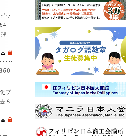
ピッ
54
し押
｜
.
50
化プ
去８
｜
.