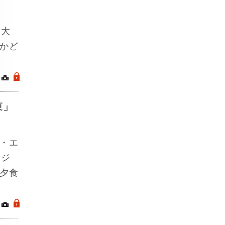
副大
かど
｜
.
束」
・エ
アジ
夕食
｜
.