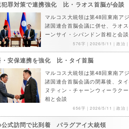
境犯罪対策で連携強化 比・ラオス首脳が会談
マルコス大統領は第48回東南ア
諸国連合首脳会議に併せ、ラオス
ーンサイ・シパンドン首相と会談
576字｜
2026/5/11
｜政治
済・安保連携を強化 比・タイ首脳
マルコス大統領は第48回東南ア
諸国連合首脳会議の閉幕後、タイ
ヌティン・チャーンウィーラクー
相と会談
656字｜
2026/5/11
｜政治
の公式訪問で比到着 パラグアイ大統領