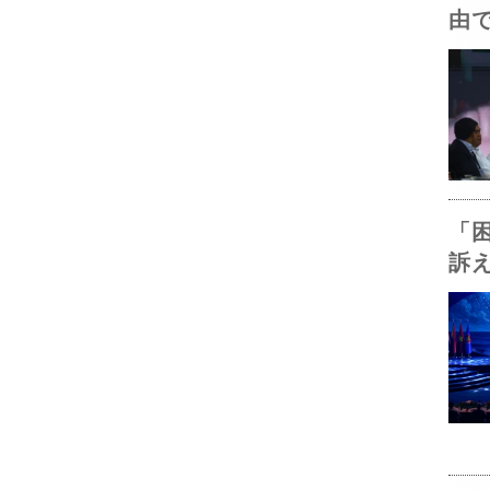
由
「
訴