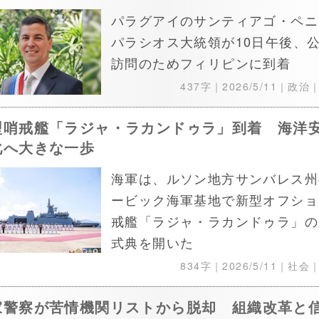
パラグアイのサンティアゴ・ペニ
パラシオス大統領が10日午後、
訪問のためフィリピンに到着
437字｜
2026/5/11
｜政治
型哨戒艦「ラジャ・ラカンドゥラ」到着 海洋
化へ大きな一歩
海軍は、ルソン地方サンバレス州
ービック海軍基地で新型オフショ
戒艦「ラジャ・ラカンドゥラ」の
式典を開いた
834字｜
2026/5/11
｜社会
家警察が苦情機関リストから脱却 組織改革と