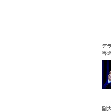
デ
害
副