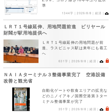
準
1344字｜
2026/8/8
｜経済｜
ＬＲＴ１号線延伸、用地問題前進 ビリヤール
財閥が駅用地提供へ
ＬＲＴ１号線延伸の用地問題が前
進、ラスピニャス駅は来年にも着工
へ
.
631字｜
2026/8/8
｜経済｜
ＮＡＩＡターミナル３整備事業完了 空港設備
改善と観光省
自動化ゲートや飲食エリアの拡充な
どのニノイアキノ国際空港第３ター
ミナル整備事業が完了
.
351字｜
2026/8/8
｜経済｜