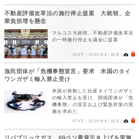
不動産評価改革法の施行停止提案 大統領、企
業負担増を懸念
マルコス大統領、不動産評価改革法
の一時施行停止を議会に提案
.
508字｜
2026/8/8
｜経済｜
漁民団体が「危機事態宣言」要求 米国のタイ
ワンガザミ輸入禁止受け
米国が発動した比産タイワンガザミ
の輸入禁止を受け、関係団体が「危
機事態」の宣言および緊急対策の実
施を求めた
.
674字｜
2026/8/8
｜経済｜
リパブリックガス 60ペソ最賃引き上げを実施