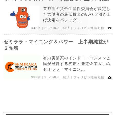
首都圏の賃金生産性委員会が決定し
た労働者の最低賃金の85ペソ引き上
げ決定をパシッグ...
342字｜
2026/8/8
｜経済｜フィリピン経済短信｜
セミララ・マイニング＆パワー 上半期純益が
２％増
有力実業家のイシドロ・コンスンヒ
氏が経営する炭鉱・発電企業大手の
セミララ・マイニン...
332字｜
2026/8/8
｜経済｜フィリピン経済短信｜