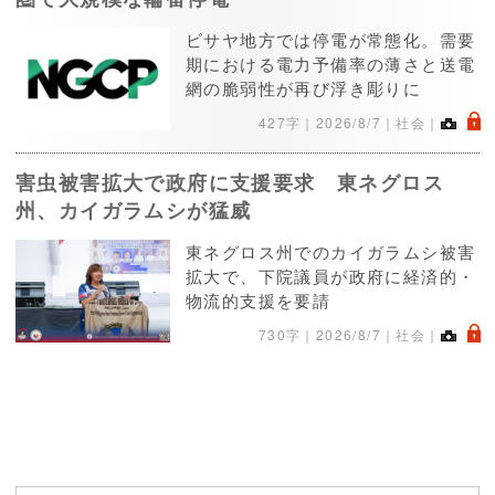
ビサヤ地方では停電が常態化。需要
期における電力予備率の薄さと送電
網の脆弱性が再び浮き彫りに
.
427字｜
2026/8/7
｜社会｜
害虫被害拡大で政府に支援要求 東ネグロス
州、カイガラムシが猛威
東ネグロス州でのカイガラムシ被害
拡大で、下院議員が政府に経済的・
物流的支援を要請
.
730字｜
2026/8/7
｜社会｜