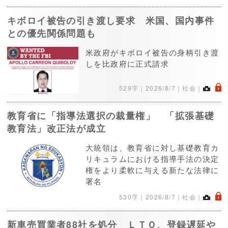
キボロイ被告の引き渡し要求 米国、国内事件
との優先関係問題も
米政府がキボロイ被告の身柄引き渡
しを比政府に正式請求
.
529字｜
2026/8/7
｜社会｜
教育省に「指導法選択の裁量権」 「拡張基礎
教育法」改正法が成立
大統領は、教育省に対し基礎教育カ
リキュラムにおける指導手法の決定
権をより柔軟に与える新たな法律に
署名
.
530字｜
2026/8/7
｜社会｜
新車売買業者88社を処分 ＬＴＯ、登録遅延や