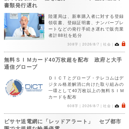
書類発行遅れ
陸運局は、新車購入者に対する登録
領収書、登録証明書、ナンバープレ
ートなどの発行手続き遅れで販売業
者計88社を処分
.
308字｜
2026/8/7
｜社会｜
無料ＳＩＭカード40万枚超を配布 政府と大手
通信グローブ
ＤＩＣＴとグローブ・テレコムはデ
ジタル格差解消に向けた取り組みの
一環として40万枚以上の無料ＳＩＭ
カードを配布
.
608字｜
2026/8/7
｜社会｜
ビサヤ送電網に「レッドアラート」 セブ都市
圏で大規模な輪番停電