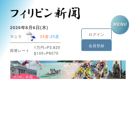
MENU
2026年8月6日(木)
ログイン
マニラ
29度
-
25度
会員登録
1万円=P3,820
両替レート
$100=P6070