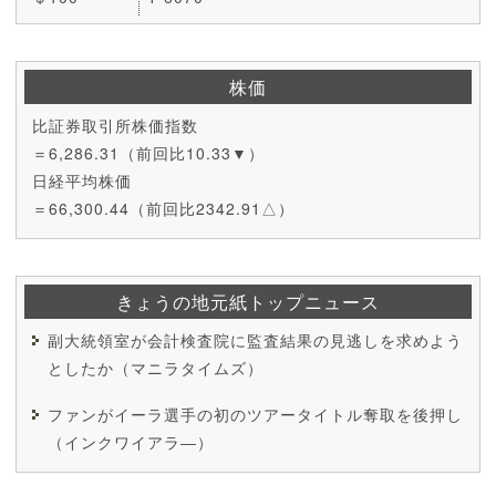
株価
比証券取引所株価指数
＝6,286.31（前回比10.33▼）
日経平均株価
＝66,300.44（前回比2342.91△）
きょうの地元紙トップニュース
副大統領室が会計検査院に監査結果の見逃しを求めよう
としたか（マニラタイムズ）
ファンがイーラ選手の初のツアータイトル奪取を後押し
（インクワイアラ―）