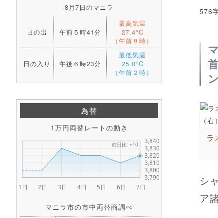
8月7日のマニラ
576
最高気温
日の出
午前５時41分
27.4°C
（午前８時）
最低気温
日の入り
午後６時23分
25.0°C
（午前２時）
為替
1万円両替レートの動き
ラ
シ
ア
マニラ市の市中両替商調べ