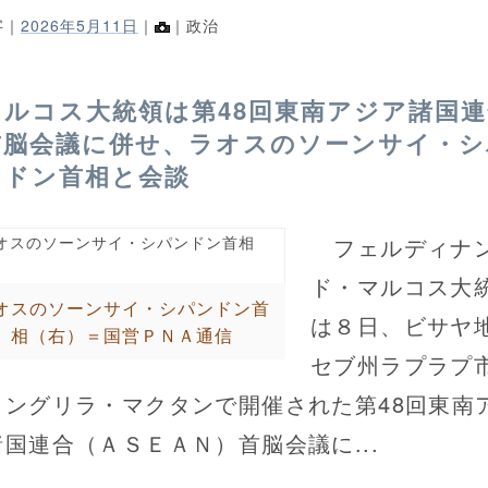
字｜
2026年5月11日
｜
｜政治
マルコス大統領は第48回東南アジア諸国連
首脳会議に併せ、ラオスのソーンサイ・シ
ンドン首相と会談
フェルディナ
ド・マルコス大
オスのソーンサイ・シパンドン首
は８日、ビサヤ
相（右）＝国営ＰＮＡ通信
セブ州ラプラプ
ャングリラ・マクタンで開催された第48回東南
諸国連合（ＡＳＥＡＮ）首脳会議に...