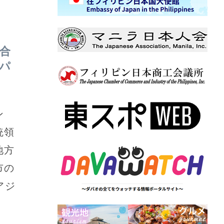
合
パ
ン
統領
地方
市の
アジ