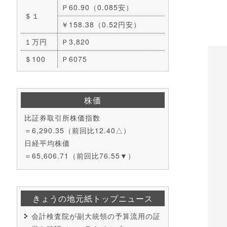
Ｐ60.90（0.085安）
＄１
￥158.38（0.52円安）
１万円
Ｐ3,820
＄100
Ｐ6075
株価
比証券取引所株価指数
＝6,290.35（前回比12.40△）
日経平均株価
＝65,606.71（前回比76.55▼）
きょうの地元紙トップニュース
会計検査院が副大統領の予算流用の証