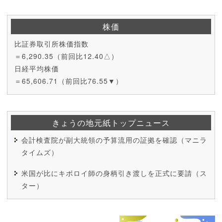
株価
比証券取引所株価指数
＝6,290.35（前回比12.40△）
日経平均株価
＝65,606.71（前回比76.55▼）
きょうの地元紙トップニュース
会計検査院が副大統領の予算流用の証拠を確認（マニラ
タイムズ）
米国が比にキボロイ師の身柄引き渡しを正式に要請（ス
ター）