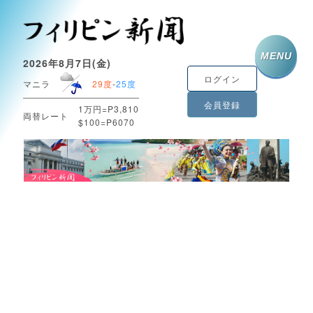
MENU
2026年8月7日(金)
ログイン
マニラ
29度
-
25度
会員登録
1万円=P3,810
両替レート
$100=P6070