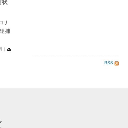
捕状
ロナ
逮捕
調｜
RSS