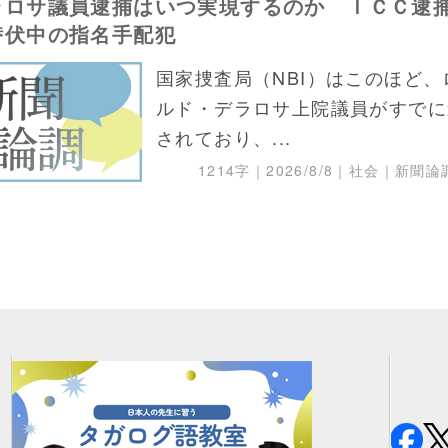
ラロサ議員逮捕はいつ実現するのか ＩＣＣ逮
潜伏中の指名手配犯
国家捜査局（NBI）はこのほど、
ルド・デラロサ上院議員がすでに
されており、...
1214字｜
2026/8/8
｜社会｜新聞論