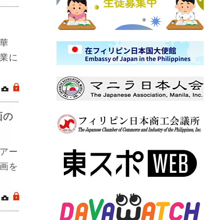
華
業に
｜
.
画の
アー
画を
｜
.