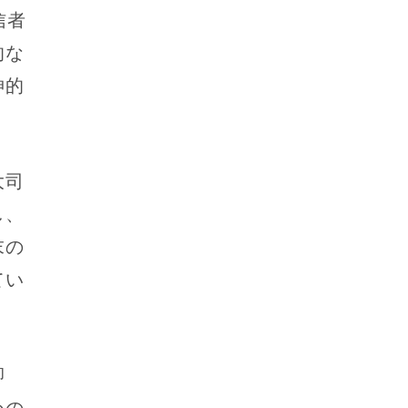
信者
的な
神的
大司
し、
末の
てい
卿
めの