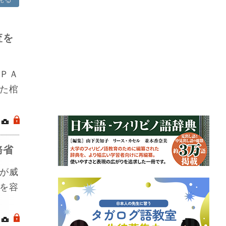
査を
ＰＡ
た棺
｜
.
務省
が威
を容
｜
.