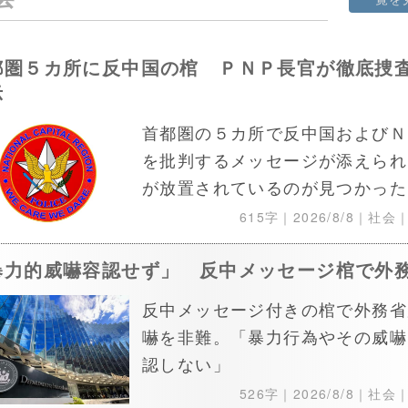
都圏５カ所に反中国の棺 ＰＮＰ長官が徹底捜
示
首都圏の５カ所で反中国およびＮ
を批判するメッセージが添えられ
が放置されているのが見つかった
615字｜
2026/8/8
｜社会
暴力的威嚇容認せず」 反中メッセージ棺で外
反中メッセージ付きの棺で外務省
嚇を非難。「暴力行為やその威嚇
認しない」
526字｜
2026/8/8
｜社会