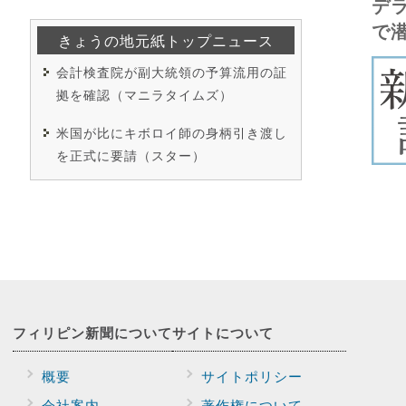
デ
で
きょうの地元紙トップニュース
会計検査院が副大統領の予算流用の証
拠を確認（マニラタイムズ）
米国が比にキボロイ師の身柄引き渡し
を正式に要請（スター）
フィリピン新聞に
ついて
サイトに
ついて
概要
サイトポリシー
会社案内
著作権について