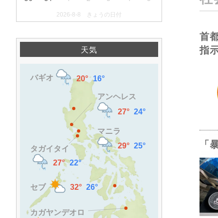
2026-8-8 きょうの日付
首
指
天気
「