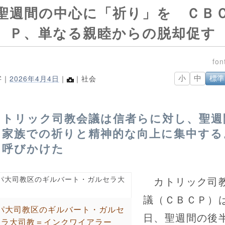
聖週間の中心に「祈り」を ＣＢ
Ｐ、単なる親睦からの脱却促す
字｜
2026年4月4日
｜
｜社会
小
中
標準
カトリック司教会議は信者らに対し、聖週
を家族での祈りと精神的な向上に集中する
う呼びかけた
カトリック司
議（ＣＢＣＰ）
パ大司教区のギルバート・ガルセ
日、聖週間の後
ラ大司教＝インクワイアラー