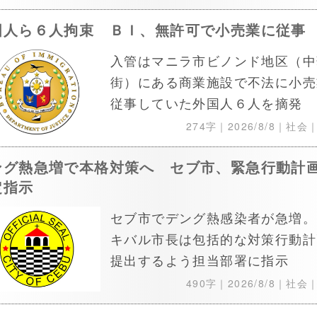
国人ら６人拘束 ＢＩ、無許可で小売業に従事
入管はマニラ市ビノンド地区（中
街）にある商業施設で不法に小売
従事していた外国人６人を摘発
274字｜
2026/8/8
｜社会
ング熱急増で本格対策へ セブ市、緊急行動計
定指示
セブ市でデング熱感染者が急増。
キバル市長は包括的な対策行動計
提出するよう担当部署に指示
490字｜
2026/8/8
｜社会