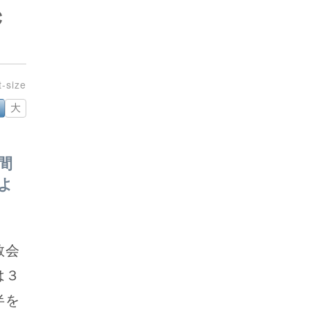
Ｃ
大
間
よ
教会
は３
半を