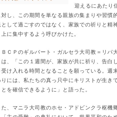
迎えるにあたり
に対し、この期間を単なる親族の集まりや習慣
統として過ごすのではなく、家族での祈りと精
向上に集中するよう呼びかけた。
ＢＣＰのギルバート・ガルセラ大司教＝リパ
＝は、「この１週間が、家族が共に祈り、告白
を受け入れる時間となることを願っている。週
わりには、私たちの真っ只中にキリストが生き
ことを確信できるように」と語った。
た、マニラ大司教のホセ・アドビンクラ枢機
、「主の受難」の典礼において、世界平和のた