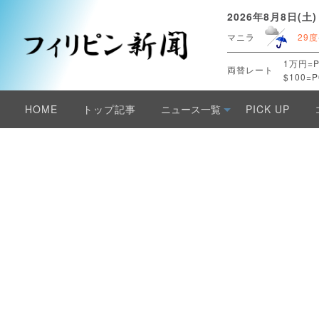
2026年8月8日(土)
マニラ
29度
1万円=P
両替レート
$100=P
HOME
トップ記事
ニュース一覧
PICK UP