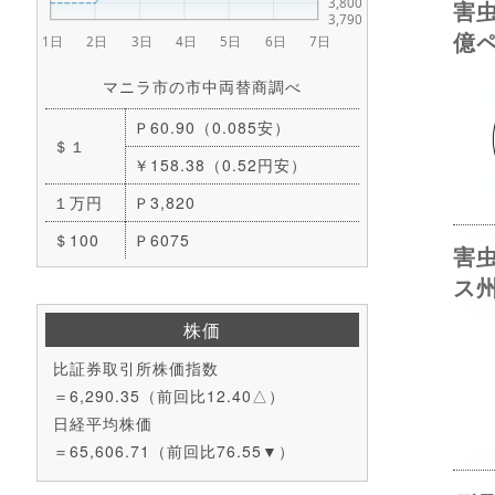
害
億
マニラ市の市中両替商調べ
Ｐ60.90（0.085安）
＄１
￥158.38（0.52円安）
１万円
Ｐ3,820
＄100
Ｐ6075
害
ス
株価
比証券取引所株価指数
＝6,290.35（前回比12.40△）
日経平均株価
＝65,606.71（前回比76.55▼）