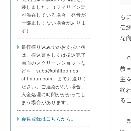
装しました。（フィリピン語
が混在している場合、発音が
ら
一部正しくない場合がありま
伝
す）
な
銀行振り込みでのお支払い後
は、振込票もしくは振込完了
Ｃ
画面のスクリーンショットな
教
どを「subs@philippines-
主
shimbun.com」までお送りく
ださい。ご連絡がない場合、
終
入金処理に時間がかかってし
る
まう場合があります。
会員登録はこちらから。
ま
は