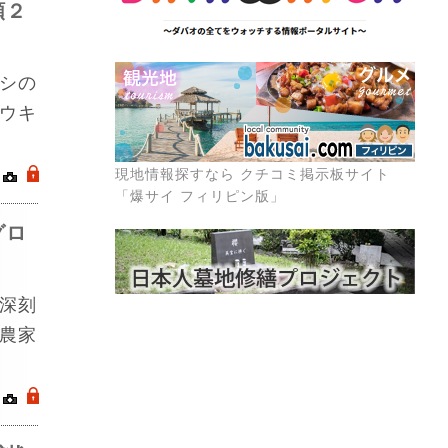
額２
シの
ウキ
現地情報探すなら クチコミ掲示板サイト
｜
.
「爆サイ フィリピン版」
グロ
深刻
農家
｜
.