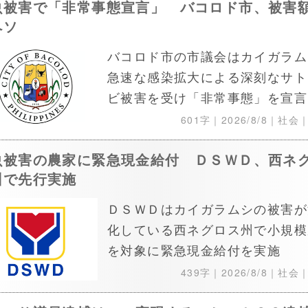
虫被害で「非常事態宣言」 バコロド市、被害
ペソ
バコロド市の市議会はカイガラム
急速な感染拡大による深刻なサト
ビ被害を受け「非常事態」を宣言
601字｜
2026/8/8
｜社会
虫被害の農家に緊急現金給付 ＤＳＷＤ、西ネ
州で先行実施
ＤＳＷＤはカイガラムシの被害が
化している西ネグロス州で小規模
を対象に緊急現金給付を実施
439字｜
2026/8/8
｜社会