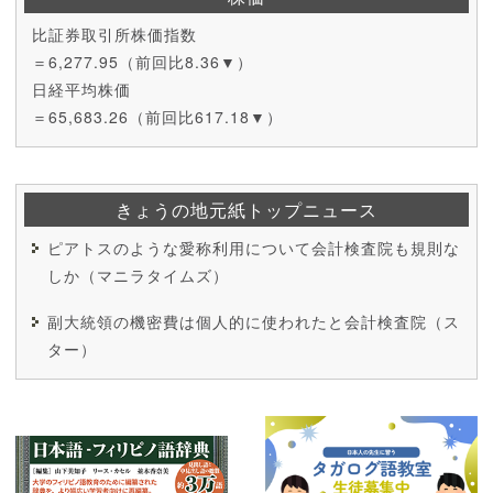
比証券取引所株価指数
＝6,277.95（前回比8.36▼）
日経平均株価
＝65,683.26（前回比617.18▼）
きょうの地元紙トップニュース
ピアトスのような愛称利用について会計検査院も規則な
しか（マニラタイムズ）
副大統領の機密費は個人的に使われたと会計検査院（ス
ター）