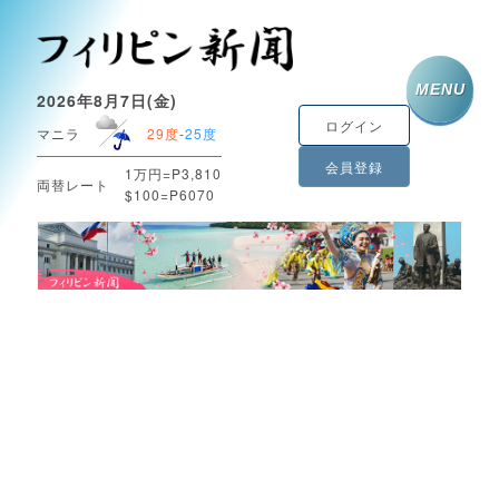
MENU
2026年8月7日(金)
ログイン
マニラ
29度
-
25度
会員登録
1万円=P3,810
両替レート
$100=P6070