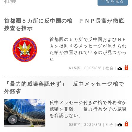
社会
一覧を見る
首都圏５カ所に反中国の棺 ＰＮＰ長官が徹底
捜査を指示
首都圏の５カ所で反中国およびＮＰ
Ａを批判するメッセージが添えられ
た棺が放置されているのが見つかっ
た
.
615字｜
2026/8/8
｜社会｜
「暴力的威嚇容認せず」 反中メッセージ棺で
外務省
反中メッセージ付きの棺で外務省が
威嚇を非難。「暴力行為やその威嚇
を容認しない」
.
526字｜
2026/8/8
｜社会｜