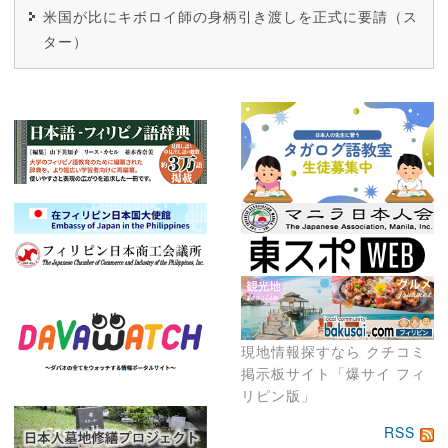
米国が比にキボロイ師の身柄引き渡しを正式に要請（ス
ター）
現地情報探すなら クチコミ
掲示板サイト「爆サイ フィ
リピン版」
RSS