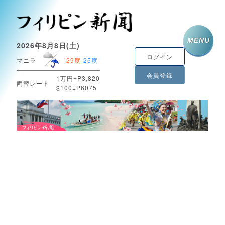
MENU
2026年8月8日(土)
ログイン
マニラ
29度
-
25度
会員登録
1万円=P3,820
両替レート
$100=P6075