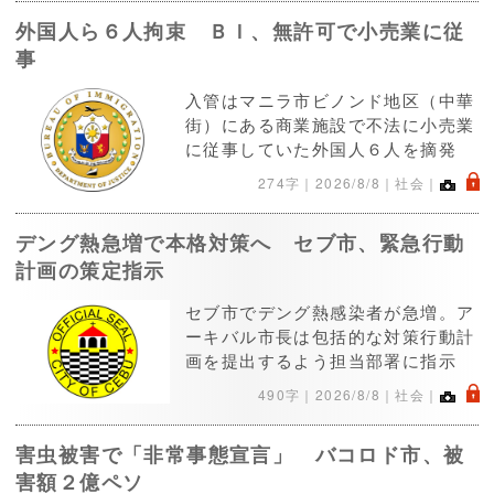
外国人ら６人拘束 ＢＩ、無許可で小売業に従
事
入管はマニラ市ビノンド地区（中華
街）にある商業施設で不法に小売業
に従事していた外国人６人を摘発
.
274字｜
2026/8/8
｜社会｜
デング熱急増で本格対策へ セブ市、緊急行動
計画の策定指示
セブ市でデング熱感染者が急増。ア
ーキバル市長は包括的な対策行動計
画を提出するよう担当部署に指示
.
490字｜
2026/8/8
｜社会｜
害虫被害で「非常事態宣言」 バコロド市、被
害額２億ペソ