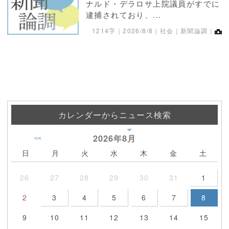
ナルド・デラロサ上院議員がすでに
逮捕されており、...
1214字｜
2026/8/8
｜社会｜新聞論調｜
カレンダーからニュース検索
2026年
8月
<<
日
月
火
水
木
金
土
26
27
28
29
30
31
1
2
3
4
5
6
7
8
9
10
11
12
13
14
15