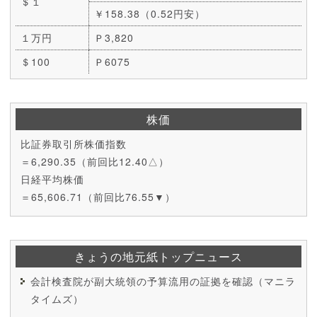
＄１
￥158.38（0.52円安）
１万円
Ｐ3,820
＄100
Ｐ6075
株価
比証券取引所株価指数
＝6,290.35（前回比12.40△）
日経平均株価
＝65,606.71（前回比76.55▼）
きょうの地元紙トップニュース
会計検査院が副大統領の予算流用の証拠を確認（マニラ
タイムズ）