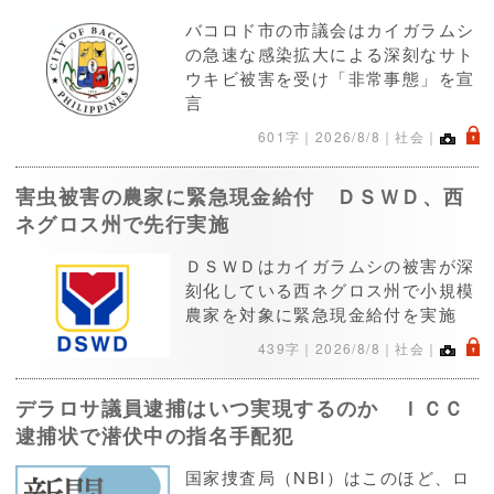
バコロド市の市議会はカイガラムシ
の急速な感染拡大による深刻なサト
ウキビ被害を受け「非常事態」を宣
言
.
601字｜
2026/8/8
｜社会｜
害虫被害の農家に緊急現金給付 ＤＳＷＤ、西
ネグロス州で先行実施
ＤＳＷＤはカイガラムシの被害が深
刻化している西ネグロス州で小規模
農家を対象に緊急現金給付を実施
.
439字｜
2026/8/8
｜社会｜
デラロサ議員逮捕はいつ実現するのか ＩＣＣ
逮捕状で潜伏中の指名手配犯
国家捜査局（NBI）はこのほど、ロ