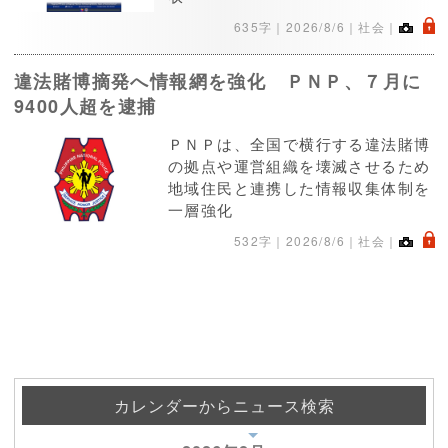
.
635字｜
2026/8/6
｜社会｜
違法賭博摘発へ情報網を強化 ＰＮＰ、７月に
9400人超を逮捕
ＰＮＰは、全国で横行する違法賭博
の拠点や運営組織を壊滅させるため
地域住民と連携した情報収集体制を
一層強化
.
532字｜
2026/8/6
｜社会｜
カレンダーからニュース検索