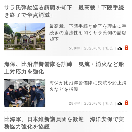
サラ氏弾劾巡る請願を却下 最高裁「下院手続
き終了で争点消滅」
最高裁、下院手続き終了を理由に手
続きの適法性を問うサラ氏側の請願
却下
.
559字｜
2026/8/6
｜社会｜
海保、比沿岸警備隊を訓練 曳航・消火など船
上対応力を強化
海保が比沿岸警備隊に曳航や船上消
火などを指導
.
284字｜
2026/8/6
｜社会｜
比海軍、日本維新議員団を歓迎 海洋安保で実
務協力強化を協議