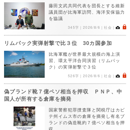
藤田文武共同代表を団長とする維新
議員団が比海軍訪問、海洋安保協力
を協議
.
345字｜
2026/8/6
｜社会｜
リムパック実弾射撃で比３位 30カ国参加
比海軍艦が世界最大規模の海上演
習、環太平洋合同演習（リムパッ
ク）の実弾射撃で３位
.
526字｜
2026/8/6
｜社会｜
偽ブランド靴７億ペソ相当を押収 ＰＮＰ、中
国人が所有する倉庫を摘発
国家警察犯罪捜査隊と関税庁はカビ
テ州イムス市の倉庫を摘発し有名ブ
ランドの偽造靴約７億ペソ相当を押
収