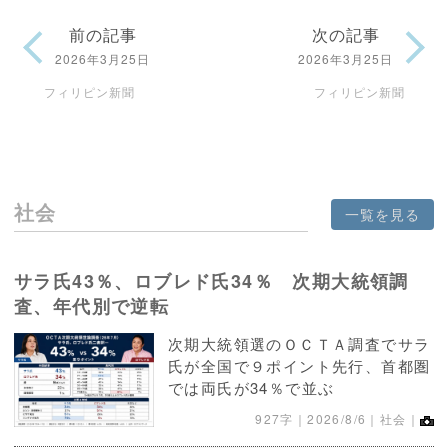
前の記事
次の記事
2026年3月25日
2026年3月25日
フィリピン新聞
フィリピン新聞
社会
一覧を見る
サラ氏43％、ロブレド氏34％ 次期大統領調
査、年代別で逆転
次期大統領選のＯＣＴＡ調査でサラ
氏が全国で９ポイント先行、首都圏
では両氏が34％で並ぶ
927字｜
2026/8/6
｜社会｜