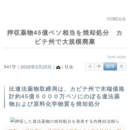
HOME
社会
押収薬物45億ペソ相当を焼却処分 カ
ビテ州で大規模廃棄
541字｜
2026年3月25日
｜
｜社会
小
中
標準
大
比違法薬物取締局は、カビテ州で末端価格
計約45億６０００万ペソにのぼる違法薬
物および原料化学物質を焼却処分