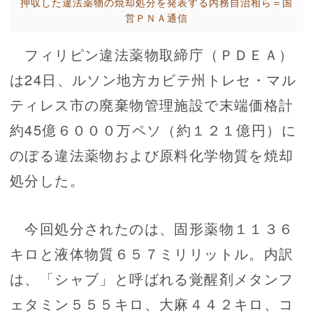
押収した違法薬物の焼却処分を発表する内務自治相ら＝国
営ＰＮＡ通信
フィリピン違法薬物取締庁（ＰＤＥＡ）
は24日、ルソン地方カビテ州トレセ・マル
ティレス市の廃棄物管理施設で末端価格計
約45億６０００万ペソ（約１２１億円）に
のぼる違法薬物および原料化学物質を焼却
処分した。
今回処分されたのは、固形薬物１１３６
キロと液体物質６５７ミリリットル。内訳
は、「シャブ」と呼ばれる覚醒剤メタンフ
ェタミン５５５キロ、大麻４４２キロ、コ