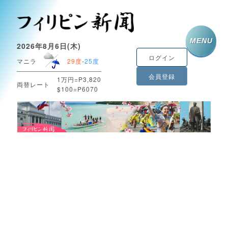
MENU
2026年8月6日(木)
ログイン
マニラ
29度
-
25度
会員登録
1万円=P3,820
両替レート
$100=P6070