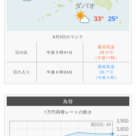
8月5日のマニラ
最高気温
日の出
午前５時41分
28.0°C
（午前11時）
最低気温
日の入り
午後６時24分
26.7°C
（午前５時）
為替
1万円両替レートの動き