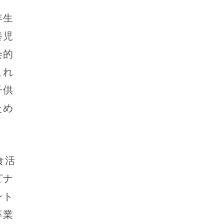
年生
養児
会的
これ
子供
ため
食活
ピナ
ント
卒業