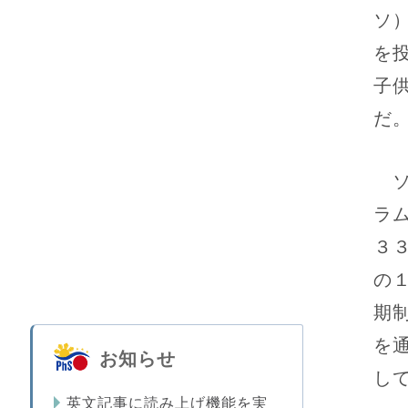
ソ
を
子
だ
ソ
ラ
３
の
期
を
お知らせ
し
英文記事に読み上げ機能を実