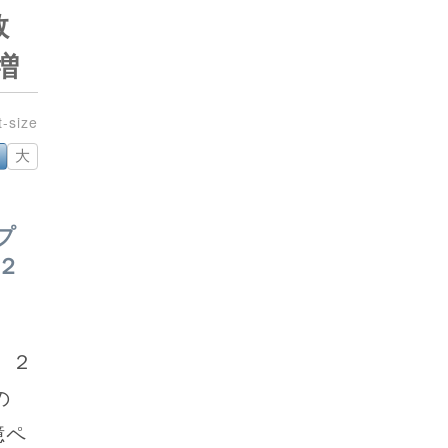
救
増
大
プ
２
、２
の
億ペ