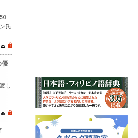
50
ン氏
｜
.
の優
渡し
｜
.
育