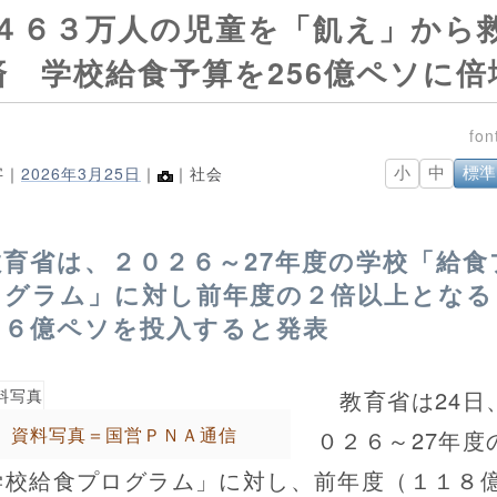
４６３万人の児童を「飢え」から
済 学校給食予算を256億ペソに倍
字｜
2026年3月25日
｜
｜社会
小
中
標準
教育省は、２０２６～27年度の学校「給食
ログラム」に対し前年度の２倍以上となる
５６億ペソを投入すると発表
教育省は24日
資料写真＝国営ＰＮＡ通信
０２６～27年度
学校給食プログラム」に対し、前年度（１１８