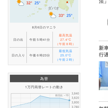
法
8月6日のマニラ
最高気温
日の出
午前５時41分
27.4°C
（午前８時）
新
最低気温
行
日の入り
午後６時23分
25.0°C
（午前２時）
為替
1万円両替レートの動き