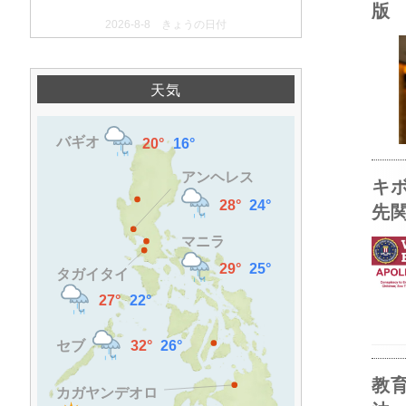
版
2026-8-8 きょうの日付
天気
キ
先
教