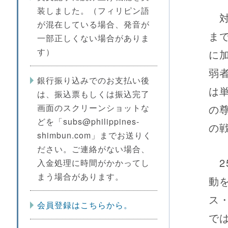
装しました。（フィリピン語
対
が混在している場合、発音が
ま
一部正しくない場合がありま
す）
に
弱
銀行振り込みでのお支払い後
は
は、振込票もしくは振込完了
画面のスクリーンショットな
の
どを「subs@philippines-
の
shimbun.com」までお送りく
ださい。ご連絡がない場合、
2
入金処理に時間がかかってし
まう場合があります。
動
ス
会員登録はこちらから。
で