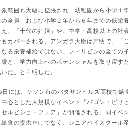
象範囲も大幅に拡張され、幼稚園から小学１
での全員、および小学２年から６年までの低栄
加え、「十代の妊婦」や、中学・高校以上の社
者もカバーされる。アンガラ大臣は声明で、「
単なる栄養補給ではない。フィリピンの全ての
尊厳と、学力向上へのポテンシャルを取り戻す
戦いだ」と言明した。
5日には、ケソン市のバタサンヒルズ高校で給
を中心とした大規模なイベント「バゴン・ピリ
・セルビショ・フェア」が開催される。同イベ
は給食の提供だけでなく、シニアハイスクール