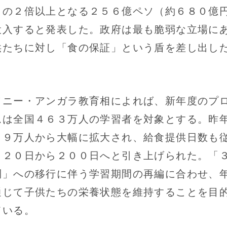
）の２倍以上となる２５６億ペソ（約６８０億
投入すると発表した。政府は最も脆弱な立場に
供たちに対し「食の保証」という盾を差し出し
。
ニー・アンガラ教育相によれば、新年度のプ
ムは全国４６３万人の学習者を対象とする。昨
３９万人から大幅に拡大され、給食提供日数も
１２０日から２００日へと引き上げられた。「
制」への移行に伴う学習期間の再編に合わせ、
通じて子供たちの栄養状態を維持することを目
ている。