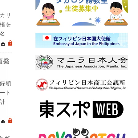
カリ
権を
名
｜
.
類発
録領
ート
計
｜
.