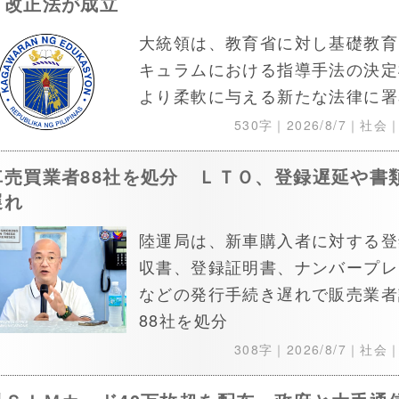
」改正法が成立
大統領は、教育省に対し基礎教育
キュラムにおける指導手法の決定
より柔軟に与える新たな法律に署
530字｜
2026/8/7
｜社会
車売買業者88社を処分 ＬＴＯ、登録遅延や書
遅れ
陸運局は、新車購入者に対する登
収書、登録証明書、ナンバープレ
などの発行手続き遅れで販売業者
88社を処分
308字｜
2026/8/7
｜社会