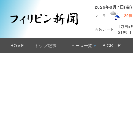
2026年8月7日(金)
マニラ
29度
1万円=P
両替レート
$100=P
HOME
トップ記事
ニュース一覧
PICK UP