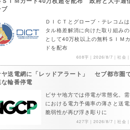
料ＳＩＭカード40万枚超を配布 政府と大手通
ーブ
ＤＩＣＴとグローブ・テレコムは
タル格差解消に向けた取り組みの
として40万枚以上の無料ＳＩＭ
ドを配布
608字｜
2026/8/7
｜社会
サヤ送電網に「レッドアラート」 セブ都市圏
模な輪番停電
ビサヤ地方では停電が常態化。需
における電力予備率の薄さと送電
脆弱性が再び浮き彫りに
427字｜
2026/8/7
｜社会