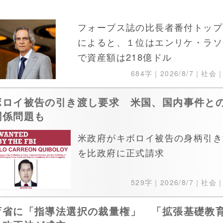
フォーブス誌の比長者番付トップ
によると、１位はエンリケ・ラソ
で資産額は218億ドル
684字｜
2026/8/7
｜社会
ボロイ被告の引き渡し要求 米国、国内事件と
関係問題も
米政府がキボロイ被告の身柄引き
を比政府に正式請求
529字｜
2026/8/7
｜社会
育省に「指導法選択の裁量権」 「拡張基礎教