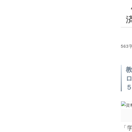
563
「