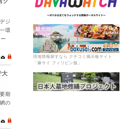
信グ
デジ
一環
カー
現地情報探すなら クチコミ掲示板サイト
｜
.
「爆サイ フィリピン版」
で大
要期
網の
｜
.