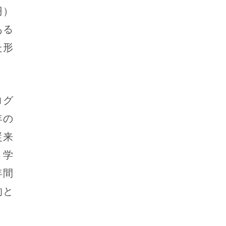
円）
ある
た形
ログ
年の
従来
３学
年間
的と