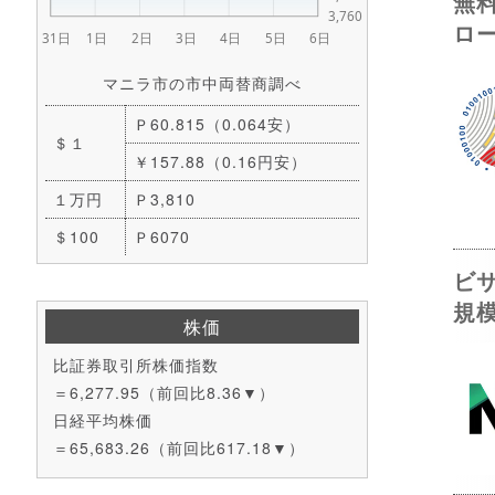
無
ロ
マニラ市の市中両替商調べ
Ｐ60.815（0.064安）
＄１
￥157.88（0.16円安）
１万円
Ｐ3,810
＄100
Ｐ6070
ビ
規
株価
比証券取引所株価指数
＝6,277.95（前回比8.36▼）
日経平均株価
＝65,683.26（前回比617.18▼）