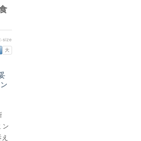
食
大
妥
ピン
所
ミン
訴え