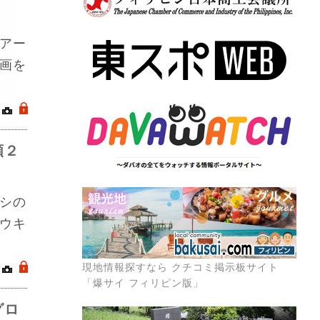
アー
画を
｜
.
額２
シの
ウキ
現地情報探すなら クチコミ掲示板サイト
｜
.
「爆サイ フィリピン版」
グロ