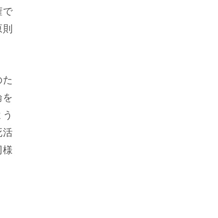
権で
原則
のた
論を
よう
死活
同様