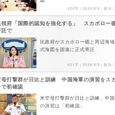
420字｜
2026/8/5
｜政治
統領府「国際的認知を強化する」 スカボロー
寄託で
比政府がスカボロー礁と周辺海域
式海図を国連に正式寄託
631字｜
2026/8/5
｜政治
空母打撃群が日比と訓練 中国海軍の演習をス
ーで初確認
米空母打撃群が日比と訓練、中国
の演習は「初確認」