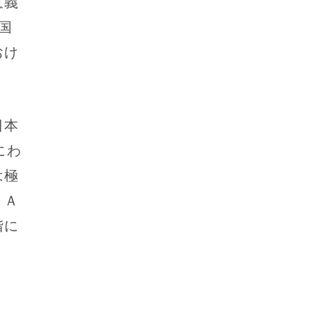
意義
国
おけ
日本
にわ
は極
ＲＡ
階に