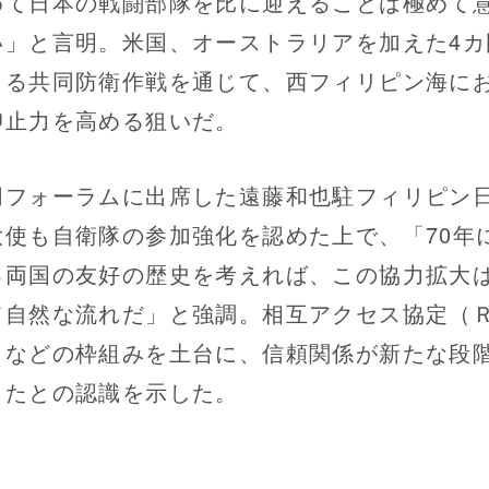
めて日本の戦闘部隊を比に迎えることは極めて
い」と言明。米国、オーストラリアを加えた4カ
よる共同防衛作戦を通じて、西フィリピン海に
抑止力を高める狙いだ。
フォーラムに出席した遠藤和也駐フィリピン
大使も自衛隊の参加強化を認めた上で、「70年
る両国の友好の歴史を考えれば、この協力拡大
て自然な流れだ」と強調。相互アクセス協定（
）などの枠組みを土台に、信頼関係が新たな段
ったとの認識を示した。