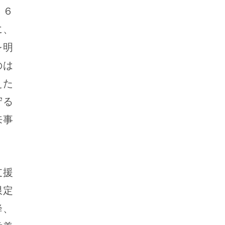
２６
に、
を明
のは
えた
守る
来事
支援
限定
降、