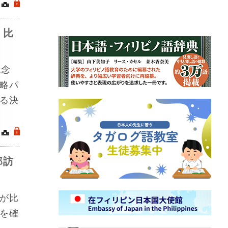
｜
.
、比
記念
略パ
る決
｜
.
部訪
が比
を確