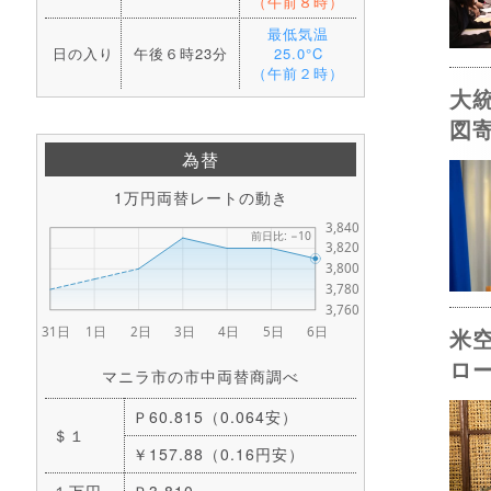
（午前８時）
最低気温
日の入り
午後６時23分
25.0°C
（午前２時）
大
図
為替
1万円両替レートの動き
米
ロ
マニラ市の市中両替商調べ
Ｐ60.815（0.064安）
＄１
￥157.88（0.16円安）
１万円
Ｐ3,810