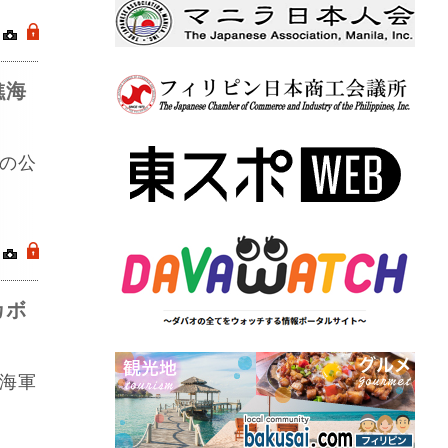
｜
.
礁海
の公
｜
.
カボ
海軍