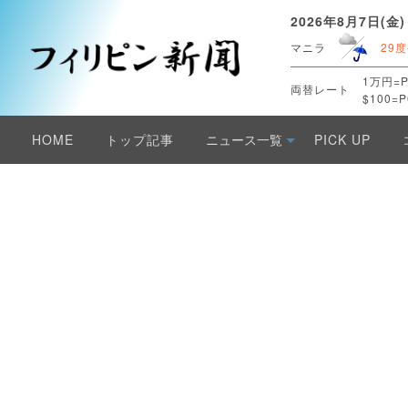
2026年8月7日(金)
マニラ
29度
1万円=P
両替レート
$100=P
HOME
トップ記事
ニュース一覧
PICK UP