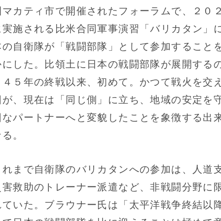
圏マカティ市で開催されたフォーラムで、２０
に実施される比米合同軍事演習「バリカタン」
本の自衛隊が「戦闘部隊」として参加すること
かにした。比領土に日本の戦闘部隊が展開する
９４５年の終戦以来、初めて。かつて戦火を交
国が、現在は「同じ側」に立ち、地域の安定を
固なパートナーへと変貌したことを象徴する出
なる。
れまで自衛隊のバリカタンへの参加は、人道
災害救助のトレーナー派遣など、非戦闘分野に
れていた。ブラウナー氏は「太平洋戦争終結以