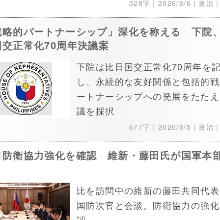
328字｜
2026/8/6
｜政治
戦略的パートナーシップ」深化を称える 下院
国交正常化70周年決議案
下院は比日国交正常化70周年を
し、永続的な友好関係と包括的戦
ートナーシップへの発展をたたえ
議を採択
677字｜
2026/8/5
｜政治
日防衛協力強化を確認 維新・藤田氏が国軍本
比を訪問中の維新の藤田共同代表
国防次官と会談。防衛協力の強化
認