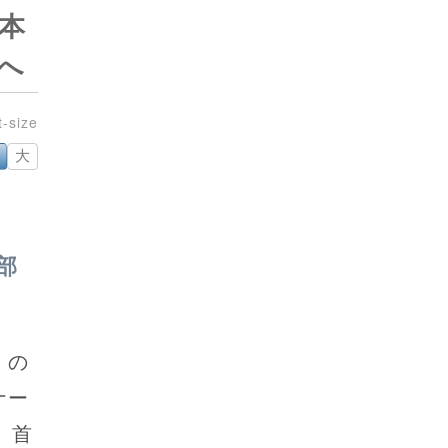
本
へ
大
部
）の
ナー
、首