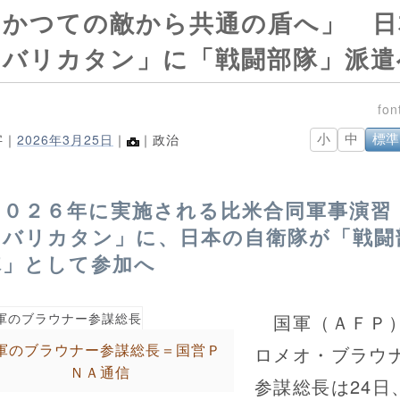
「かつての敵から共通の盾へ」 日
「バリカタン」に「戦闘部隊」派遣
字｜
2026年3月25日
｜
｜政治
小
中
標準
２０２６年に実施される比米合同軍事演習
「バリカタン」に、日本の自衛隊が「戦闘
隊」として参加へ
国軍（ＡＦＰ
軍のブラウナー参謀総長＝国営Ｐ
ロメオ・ブラウ
ＮＡ通信
参謀総長は24日