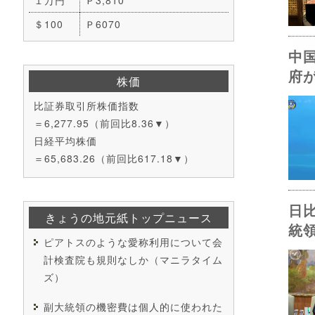
＄100
Ｐ6070
中
府
株価
比証券取引所株価指数
＝6,277.95（前回比8.36▼）
日経平均株価
＝65,683.26（前回比617.18▼）
日
きょうの地元紙トップニュース
統
ピアトスのような愛称利用について会
計検査院も規則なしか（マニラタイム
ズ）
副大統領の機密費は個人的に使われた