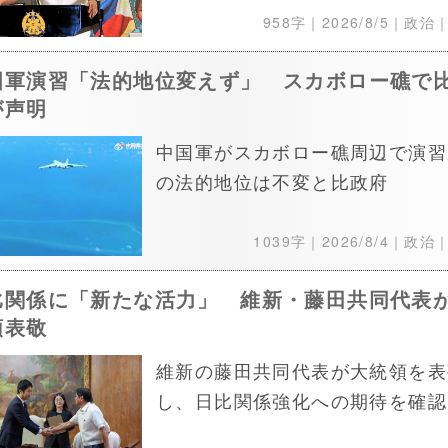
958字｜
2026/8/5
｜政治
国軍演習「法的地位変えず」 スカボロー礁で
が声明
中国軍がスカボロー礁周辺で演習
の法的地位は不変と比政府
1039字｜
2026/8/4
｜政治
比関係に「新たな活力」 維新・藤田共同代表
領表敬
維新の藤田共同代表が大統領を表
し、日比関係強化への期待を確認