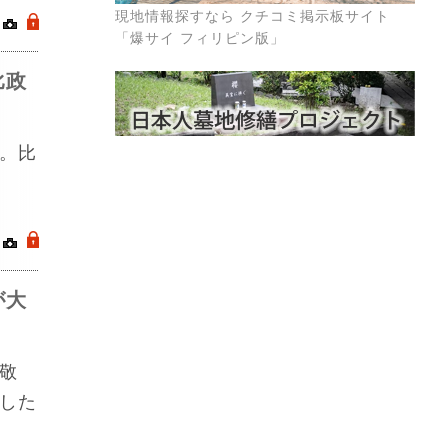
現地情報探すなら クチコミ掲示板サイト
｜
.
「爆サイ フィリピン版」
比政
。比
｜
.
が大
敬
した