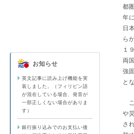
都
年
日
ら
１
両
お知らせ
強
英文記事に読み上げ機能を実
と
装しました。（フィリピン語
が混在している場合、発音が
こ
一部正しくない場合がありま
す）
や
さ
銀行振り込みでのお支払い後