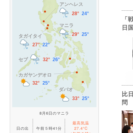
「
日
比
問
8月6日のマニラ
最高気温
日の出
午前５時41分
27.4°C