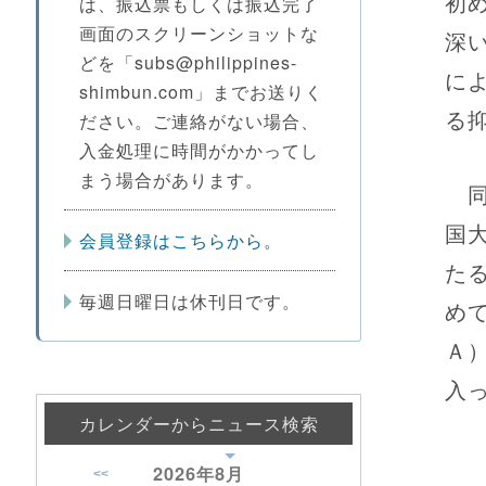
初
は、振込票もしくは振込完了
画面のスクリーンショットな
深
どを「subs@philippines-
に
shimbun.com」までお送りく
る
ださい。ご連絡がない場合、
入金処理に時間がかかってし
まう場合があります。
同
国
会員登録はこちらから。
た
毎週日曜日は休刊日です。
め
Ａ
入
カレンダーからニュース検索
2026年
8月
<<