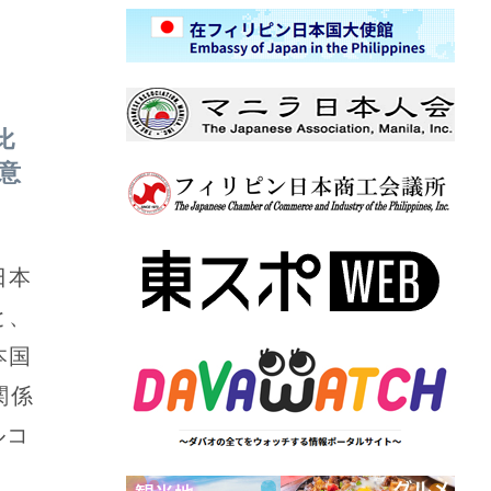
比
意
日本
と、
本国
関係
ルコ