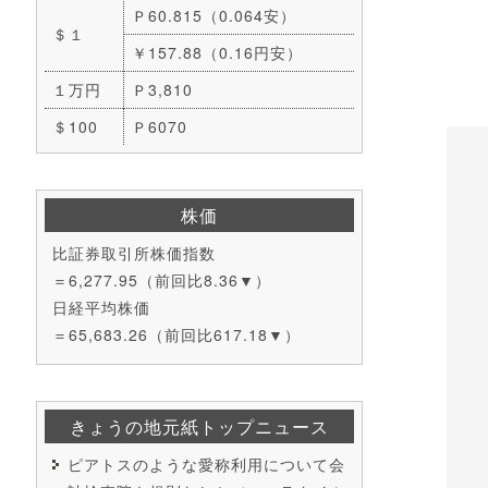
Ｐ60.815（0.064安）
＄１
￥157.88（0.16円安）
１万円
Ｐ3,810
＄100
Ｐ6070
株価
比証券取引所株価指数
＝6,277.95（前回比8.36▼）
日経平均株価
＝65,683.26（前回比617.18▼）
きょうの地元紙トップニュース
ピアトスのような愛称利用について会