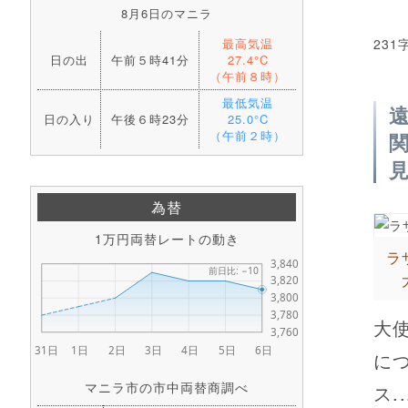
8月6日のマニラ
最高気温
231
日の出
午前５時41分
27.4°C
（午前８時）
最低気温
日の入り
午後６時23分
25.0°C
（午前２時）
為替
1万円両替レートの動き
ラ
大
に
マニラ市の市中両替商調べ
ス..