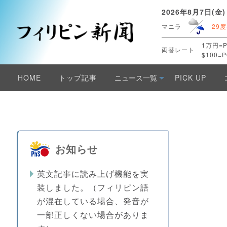
2026年8月7日(金)
マニラ
29度
1万円=P
両替レート
$100=P
HOME
トップ記事
ニュース一覧
PICK UP
お知らせ
英文記事に読み上げ機能を実
装しました。（フィリピン語
が混在している場合、発音が
一部正しくない場合がありま