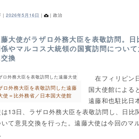
字｜
2026年5月16日
｜
｜政治
遠藤大使がラザロ外務大臣を表敬訪問。日
関係やマルコス大統領の国賓訪問について
見交換
在フィリピン
ザロ外務大臣を表敬訪問した遠藤
国大使館による
大使＝比外務省／日本国大使館
遠藤和也駐比日
使は13日、ラザロ外務大臣を表敬訪問し、日比
ついて意見交換を行った。遠藤大使は今回のマ
.