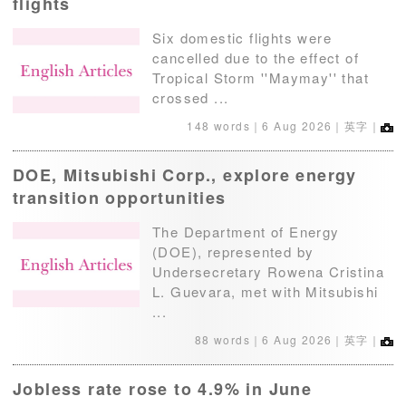
flights
Six domestic flights were
cancelled due to the effect of
Tropical Storm ''Maymay'' that
crossed ...
148 words｜
6 Aug 2026
｜英字｜
DOE, Mitsubishi Corp., explore energy
transition opportunities
The Department of Energy
(DOE), represented by
Undersecretary Rowena Cristina
L. Guevara, met with Mitsubishi
...
88 words｜
6 Aug 2026
｜英字｜
Jobless rate rose to 4.9% in June