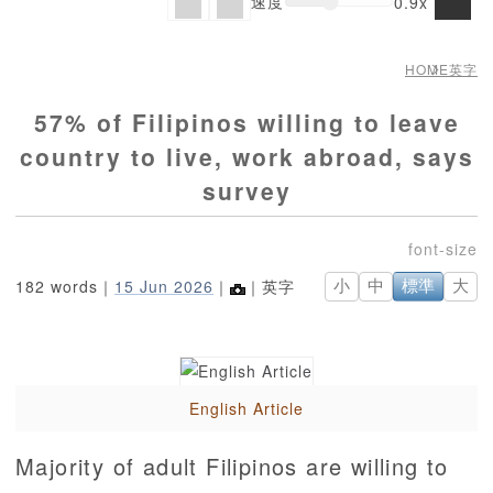
速度
0.9x
HOME
英字
57% of Filipinos willing to leave
country to live, work abroad, says
survey
182 words｜
15 Jun 2026
｜
｜英字
小
中
標準
大
English Article
Majority of adult Filipinos are willing to