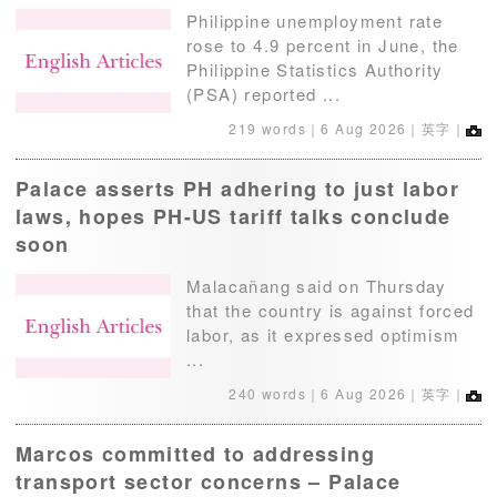
Philippine unemployment rate
rose to 4.9 percent in June, the
Philippine Statistics Authority
(PSA) reported ...
219 words｜
6 Aug 2026
｜英字｜
Palace asserts PH adhering to just labor
laws, hopes PH-US tariff talks conclude
soon
Malacañang said on Thursday
that the country is against forced
labor, as it expressed optimism
...
240 words｜
6 Aug 2026
｜英字｜
Marcos committed to addressing
transport sector concerns – Palace