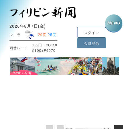
MENU
2026年8月7日(金)
ログイン
マニラ
29度
-
25度
会員登録
1万円=P3,810
両替レート
$100=P6070