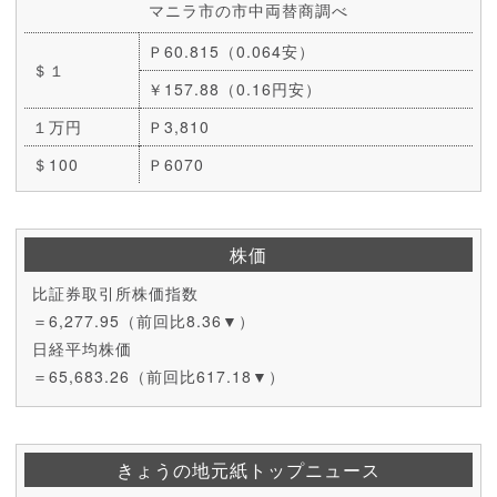
マニラ市の市中両替商調べ
Ｐ60.815（0.064安）
＄１
￥157.88（0.16円安）
１万円
Ｐ3,810
＄100
Ｐ6070
株価
比証券取引所株価指数
＝6,277.95（前回比8.36▼）
日経平均株価
＝65,683.26（前回比617.18▼）
きょうの地元紙トップニュース