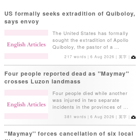
US formally seeks extradition of Quiboloy,
says envoy
The United States has formally
sought the extradition of Apollo
Quiboloy, the pastor of a ...
217 words｜
6 Aug 2026
｜英字｜
Four people reported dead as ''Maymay''
crosses Luzon landmass
Four people died while another
was injured in two separate
incidents in the provinces of ...
381 words｜
6 Aug 2026
｜英字｜
''Maymay'' forces cancellation of six local