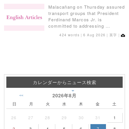
Malacañang on Thursday assured
transport groups that President
Ferdinand Marcos Jr. is
committed to addressing ...
424 words｜
6 Aug 2026
｜英字｜
カレンダーからニュース検索
2026年
8月
<<
日
月
火
水
木
金
土
26
27
28
29
30
31
1
2
3
4
5
6
7
8