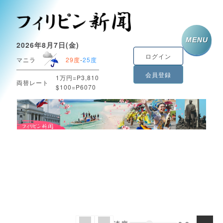
MENU
2026年8月7日(金)
ログイン
マニラ
29度
-
25度
会員登録
1万円=P3,810
両替レート
$100=P6070