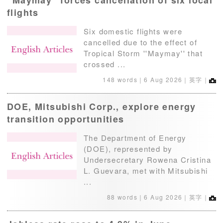
''Maymay'' forces cancellation of six local
flights
Six domestic flights were
cancelled due to the effect of
Tropical Storm ''Maymay'' that
crossed ...
148 words｜
6 Aug 2026
｜英字｜
DOE, Mitsubishi Corp., explore energy
transition opportunities
The Department of Energy
(DOE), represented by
Undersecretary Rowena Cristina
L. Guevara, met with Mitsubishi
...
88 words｜
6 Aug 2026
｜英字｜