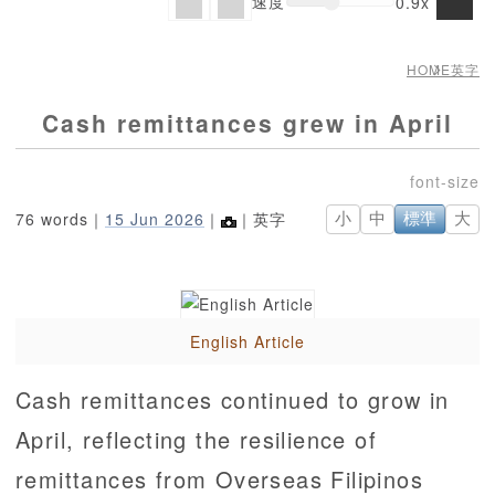
速度
0.9x
HOME
英字
Cash remittances grew in April
76 words｜
15 Jun 2026
｜
｜英字
小
中
標準
大
English Article
Cash remittances continued to grow in
April, reflecting the resilience of
remittances from Overseas Filipinos