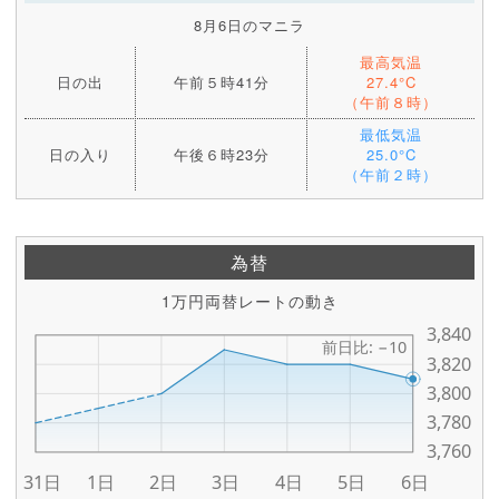
8月6日のマニラ
最高気温
日の出
午前５時41分
27.4°C
（午前８時）
最低気温
日の入り
午後６時23分
25.0°C
（午前２時）
為替
1万円両替レートの動き