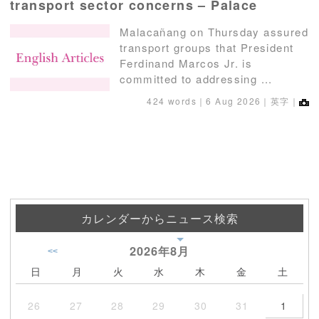
transport sector concerns – Palace
Malacañang on Thursday assured
transport groups that President
Ferdinand Marcos Jr. is
committed to addressing ...
424 words｜
6 Aug 2026
｜英字｜
カレンダーからニュース検索
2026年
8月
<<
日
月
火
水
木
金
土
26
27
28
29
30
31
1