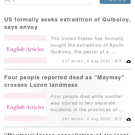
US formally seeks extradition of Quiboloy,
says envoy
The United States has formally
sought the extradition of Apollo
Quiboloy, the pastor of a ...
217 words｜
6 Aug 2026
｜英字｜
Four people reported dead as ''Maymay''
crosses Luzon landmass
Four people died while another
was injured in two separate
incidents in the provinces of ...
381 words｜
6 Aug 2026
｜英字｜