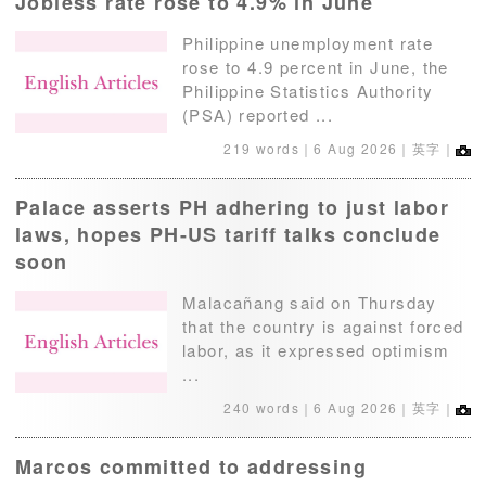
Jobless rate rose to 4.9% in June
Philippine unemployment rate
rose to 4.9 percent in June, the
Philippine Statistics Authority
(PSA) reported ...
219 words｜
6 Aug 2026
｜英字｜
Palace asserts PH adhering to just labor
laws, hopes PH-US tariff talks conclude
soon
Malacañang said on Thursday
that the country is against forced
labor, as it expressed optimism
...
240 words｜
6 Aug 2026
｜英字｜
Marcos committed to addressing