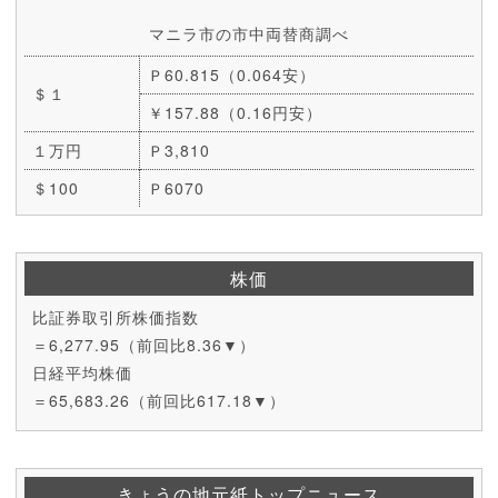
マニラ市の市中両替商調べ
Ｐ60.815（0.064安）
＄１
￥157.88（0.16円安）
１万円
Ｐ3,810
＄100
Ｐ6070
株価
比証券取引所株価指数
＝6,277.95（前回比8.36▼）
日経平均株価
＝65,683.26（前回比617.18▼）
きょうの地元紙トップニュース