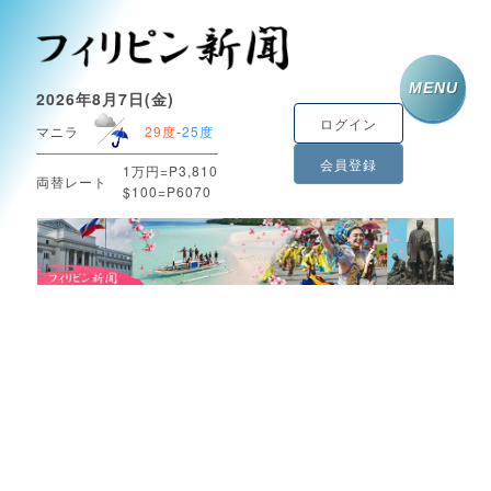
MENU
2026年8月7日(金)
ログイン
マニラ
29度
-
25度
会員登録
1万円=P3,810
両替レート
$100=P6070