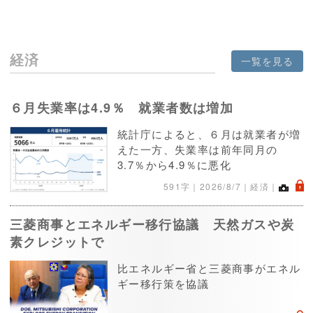
経済
一覧を見る
６月失業率は4.9％ 就業者数は増加
統計庁によると、６月は就業者が増
えた一方、失業率は前年同月の
3.7％から4.9％に悪化
.
591字｜
2026/8/7
｜経済｜
三菱商事とエネルギー移行協議 天然ガスや炭
素クレジットで
比エネルギー省と三菱商事がエネル
ギー移行策を協議