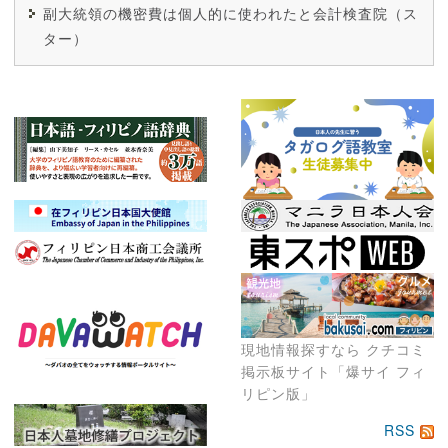
副大統領の機密費は個人的に使われたと会計検査院（ス
ター）
現地情報探すなら クチコミ
掲示板サイト「爆サイ フィ
リピン版」
RSS