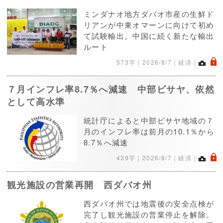
ミンダナオ地方ダバオ市産の生鮮ド
リアンが中東オマーンに向けて初め
て試験輸出。中国に続く新たな輸出
ルート
.
573字｜
2026/8/7
｜経済｜
７月インフレ率8.7％へ減速 中部ビサヤ、依然
として高水準
統計庁によると中部ビサヤ地域の７
月のインフレ率は前月の10.1％から
8.7％へ減速
.
439字｜
2026/8/7
｜経済｜
観光施設の営業再開 西ダバオ州
西ダバオ州では地震後の安全点検が
完了し観光施設の営業停止を解除。