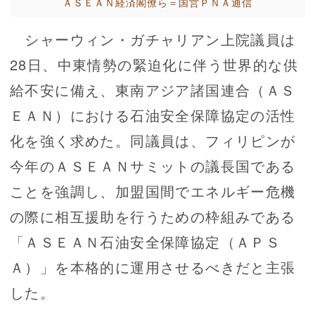
ＡＳＥＡＮ経済閣僚ら＝国営ＰＮＡ通信
シャーウィン・ガチャリアン上院議員は
28日、中東情勢の緊迫化に伴う世界的な供
給不安に備え、東南アジア諸国連合（ＡＳ
ＥＡＮ）における石油安全保障協定の活性
化を強く求めた。同議員は、フィリピンが
今年のＡＳＥＡＮサミットの議長国である
ことを強調し、加盟国間でエネルギー危機
の際に相互援助を行うための枠組みである
「ＡＳＥＡＮ石油安全保障協定（ＡＰＳ
Ａ）」を本格的に運用させるべきだと主張
した。