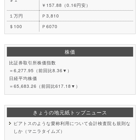
￥157.88（0.16円安）
１万円
Ｐ3,810
＄100
Ｐ6070
株価
比証券取引所株価指数
＝6,277.95（前回比8.36▼）
日経平均株価
＝65,683.26（前回比617.18▼）
きょうの地元紙トップニュース
ピアトスのような愛称利用について会計検査院も規則な
しか（マニラタイムズ）