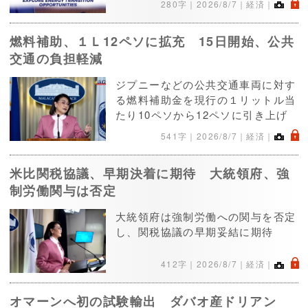
.
280字｜
2026/8/7
｜経済｜
燃料補助、１Ｌ12ペソに拡充 15日開始、公共
交通の負担軽減
ジプニーなどの公共交通車両に対す
る燃料補助金を現行の１リットル当
たり10ペソから12ペソに引き上げ
.
541字｜
2026/8/7
｜経済｜
米比関税協議、早期決着に期待 大統領府、強
制労働関与は否定
大統領府は強制労働への関与を否定
し、関税協議の早期妥結に期待
.
412字｜
2026/8/7
｜経済｜
オマーンへ初の試験輸出 ダバオ産ドリアン