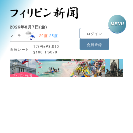
MENU
2026年8月7日(金)
ログイン
マニラ
29度
-
25度
会員登録
1万円=P3,810
両替レート
$100=P6070