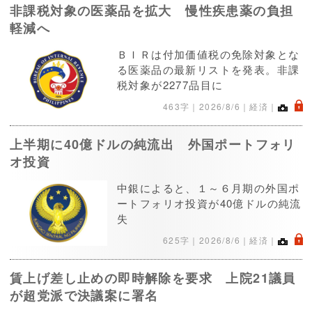
非課税対象の医薬品を拡大 慢性疾患薬の負担
軽減へ
ＢＩＲは付加価値税の免除対象とな
る医薬品の最新リストを発表。非課
税対象が2277品目に
.
463字｜
2026/8/6
｜経済｜
上半期に40億ドルの純流出 外国ポートフォリ
オ投資
中銀によると、１～６月期の外国ポ
ートフォリオ投資が40億ドルの純流
失
.
625字｜
2026/8/6
｜経済｜
賃上げ差し止めの即時解除を要求 上院21議員
が超党派で決議案に署名