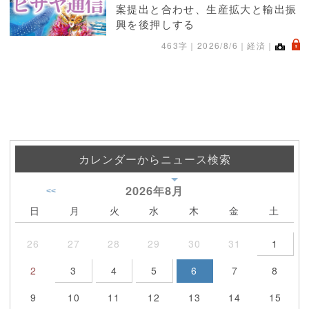
案提出と合わせ、生産拡大と輸出振
興を後押しする
.
463字｜
2026/8/6
｜経済｜
カレンダーからニュース検索
2026年
8月
<<
日
月
火
水
木
金
土
26
27
28
29
30
31
1
2
3
4
5
6
7
8
9
10
11
12
13
14
15