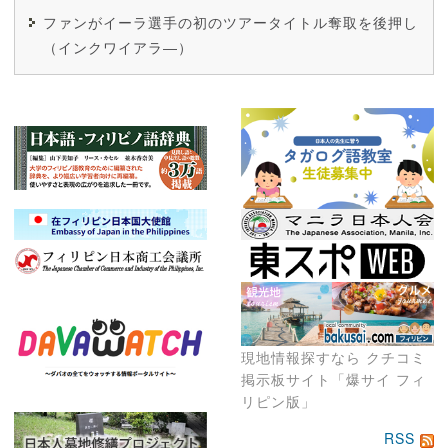
ファンがイーラ選手の初のツアータイトル奪取を後押し
（インクワイアラ―）
現地情報探すなら クチコミ
掲示板サイト「爆サイ フィ
リピン版」
RSS