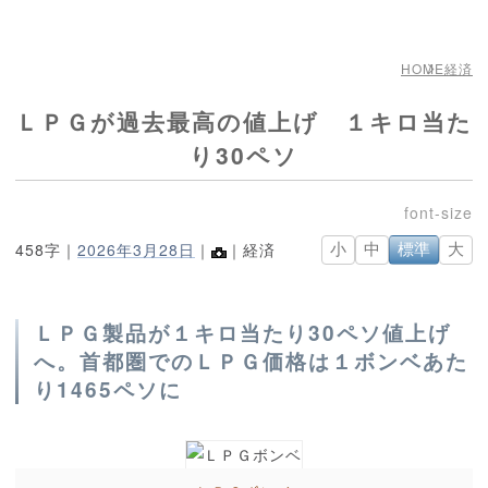
HOME
経済
ＬＰＧが過去最高の値上げ １キロ当た
り30ペソ
458字｜
2026年3月28日
｜
｜経済
小
中
標準
大
ＬＰＧ製品が１キロ当たり30ペソ値上げ
へ。首都圏でのＬＰＧ価格は１ボンベあた
り1465ペソに