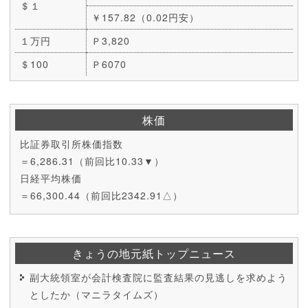
＄１
￥157.82（0.02円安）
１万円
Ｐ3,820
＄100
Ｐ6070
株価
比証券取引所株価指数
＝6,286.31（前回比10.33▼）
日経平均株価
＝66,300.44（前回比2342.91△）
きょうの地元紙トップニュース
副大統領室が会計検査院に監査結果の見逃しを求めよう
としたか（マニラタイムズ）