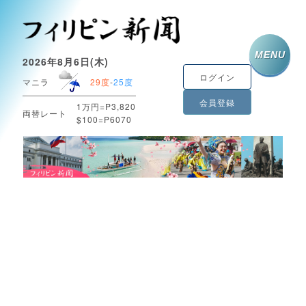
MENU
2026年8月6日(木)
ログイン
マニラ
29度
-
25度
会員登録
1万円=P3,820
両替レート
$100=P6070