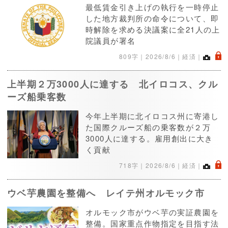
最低賃金引き上げの執行を一時停止
した地方裁判所の命令について、即
時解除を求める決議案に全21人の上
院議員が署名
.
809字｜
2026/8/6
｜経済｜
上半期２万3000人に達する 北イロコス、クル
ーズ船乗客数
今年上半期に北イロコス州に寄港し
た国際クルーズ船の乗客数が２万
3000人に達する。雇用創出に大き
く貢献
.
718字｜
2026/8/6
｜経済｜
ウベ芋農園を整備へ レイテ州オルモック市
オルモック市がウベ芋の実証農園を
整備。国家重点作物指定を目指す法