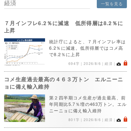
経済
一覧を見る
７月インフレ6.2％に減速 低所得層は8.2％に
上昇
統計庁によると、７月インフレ率は
6.2％に減速。低所得層ではコメ高
で8.2％に上昇
.
694字｜
2026/8/6
｜経済｜
コメ生産過去最高の４６３万トン エルニーニ
ョに備え輸入維持
第２四半期コメ生産が過去最高、前
年同期比5.7％増の463万トン。エル
ニーニョに備え輸入維持
.
801字｜
2026/8/6
｜経済｜