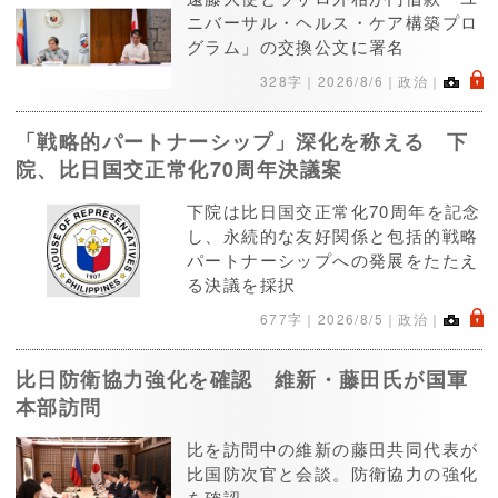
ニバーサル・ヘルス・ケア構築プロ
グラム」の交換公文に署名
.
328字｜
2026/8/6
｜政治｜
「戦略的パートナーシップ」深化を称える 下
院、比日国交正常化70周年決議案
下院は比日国交正常化70周年を記念
し、永続的な友好関係と包括的戦略
パートナーシップへの発展をたたえ
る決議を採択
.
677字｜
2026/8/5
｜政治｜
比日防衛協力強化を確認 維新・藤田氏が国軍
本部訪問
比を訪問中の維新の藤田共同代表が
比国防次官と会談。防衛協力の強化
を確認