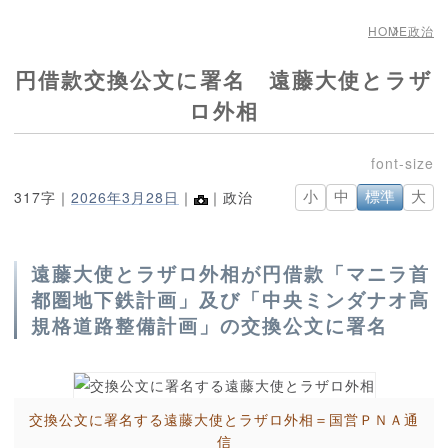
HOME
政治
円借款交換公文に署名 遠藤大使とラザ
ロ外相
317字｜
2026年3月28日
｜
｜政治
小
中
標準
大
遠藤大使とラザロ外相が円借款「マニラ首
都圏地下鉄計画」及び「中央ミンダナオ高
規格道路整備計画」の交換公文に署名
交換公文に署名する遠藤大使とラザロ外相＝国営ＰＮＡ通
信