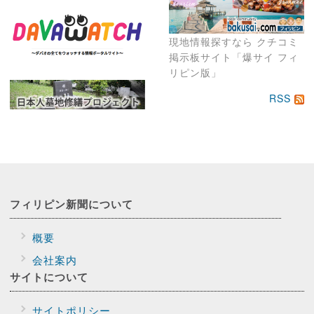
現地情報探すなら クチコミ
掲示板サイト「爆サイ フィ
リピン版」
RSS
フィリピン新聞に
ついて
概要
会社案内
サイトに
ついて
サイトポリシー