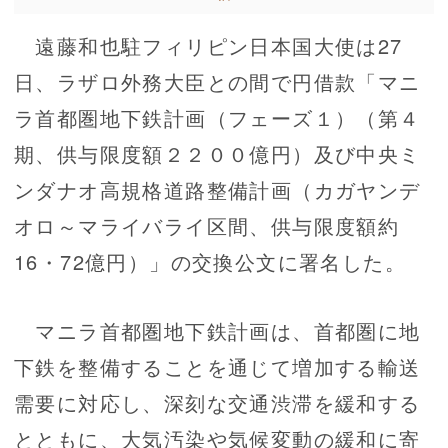
遠藤和也駐フィリピン日本国大使は27
日、ラザロ外務大臣との間で円借款「マニ
ラ首都圏地下鉄計画（フェーズ１）（第４
期、供与限度額２２００億円）及び中央ミ
ンダナオ高規格道路整備計画（カガヤンデ
オロ～マライバライ区間、供与限度額約
16・72億円）」の交換公文に署名した。
マニラ首都圏地下鉄計画は、首都圏に地
下鉄を整備することを通じて増加する輸送
需要に対応し、深刻な交通渋滞を緩和する
とともに、大気汚染や気候変動の緩和に寄