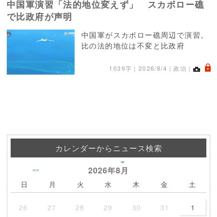
中国軍演習「法的地位変えず」 スカボロー礁
で比政府が声明
中国軍がスカボロー礁周辺で演習。
比の法的地位は不変と比政府
.
1039字｜
2026/8/4
｜政治｜
カレンダーからニュース検索
2026年
8月
<<
日
月
火
水
木
金
土
26
27
28
29
30
31
1