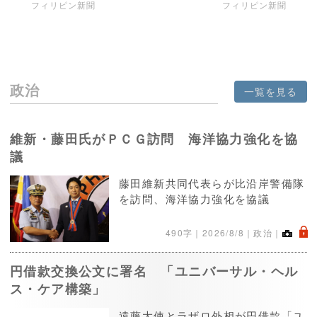
フィリピン新聞
フィリピン新聞
政治
一覧を見る
維新・藤田氏がＰＣＧ訪問 海洋協力強化を協
議
藤田維新共同代表らが比沿岸警備隊
を訪問、海洋協力強化を協議
.
490字｜
2026/8/8
｜政治｜
円借款交換公文に署名 「ユニバーサル・ヘル
ス・ケア構築」
遠藤大使とラザロ外相が円借款「ユ