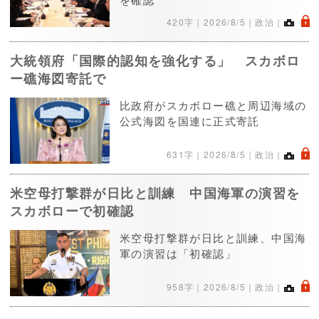
.
420字｜
2026/8/5
｜政治｜
大統領府「国際的認知を強化する」 スカボロ
ー礁海図寄託で
比政府がスカボロー礁と周辺海域の
公式海図を国連に正式寄託
.
631字｜
2026/8/5
｜政治｜
米空母打撃群が日比と訓練 中国海軍の演習を
スカボローで初確認
米空母打撃群が日比と訓練、中国海
軍の演習は「初確認」
.
958字｜
2026/8/5
｜政治｜