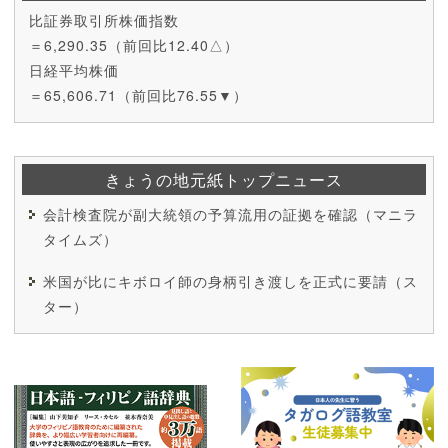
比証券取引所株価指数
＝6,290.35（前回比12.40△）
日経平均株価
＝65,606.71（前回比76.55▼）
きょうの地元紙トップニュース
会計検査院が副大統領の予算流用の証拠を確認（マニラ
タイムズ）
米国が比にキボロイ師の身柄引き渡しを正式に要請（ス
ター）