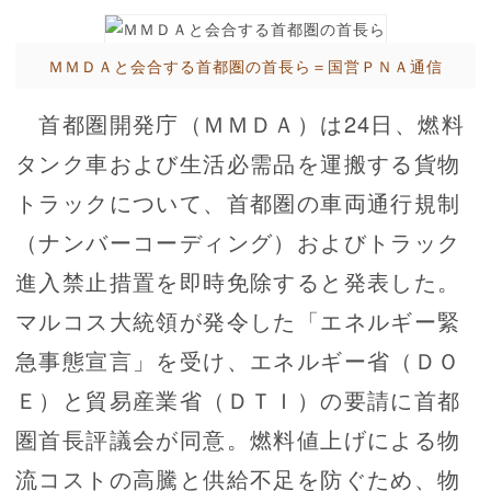
ＭＭＤＡと会合する首都圏の首長ら＝国営ＰＮＡ通信
首都圏開発庁（ＭＭＤＡ）は24日、燃料
タンク車および生活必需品を運搬する貨物
トラックについて、首都圏の車両通行規制
（ナンバーコーディング）およびトラック
進入禁止措置を即時免除すると発表した。
マルコス大統領が発令した「エネルギー緊
急事態宣言」を受け、エネルギー省（ＤＯ
Ｅ）と貿易産業省（ＤＴＩ）の要請に首都
圏首長評議会が同意。燃料値上げによる物
流コストの高騰と供給不足を防ぐため、物