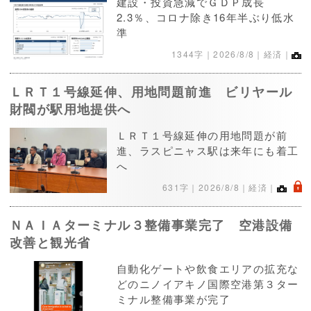
建設・投資急減でＧＤＰ成長
2.3％、コロナ除き16年半ぶり低水
準
1344字｜
2026/8/8
｜経済｜
ＬＲＴ１号線延伸、用地問題前進 ビリヤール
財閥が駅用地提供へ
ＬＲＴ１号線延伸の用地問題が前
進、ラスピニャス駅は来年にも着工
へ
.
631字｜
2026/8/8
｜経済｜
ＮＡＩＡターミナル３整備事業完了 空港設備
改善と観光省
自動化ゲートや飲食エリアの拡充な
どのニノイアキノ国際空港第３ター
ミナル整備事業が完了