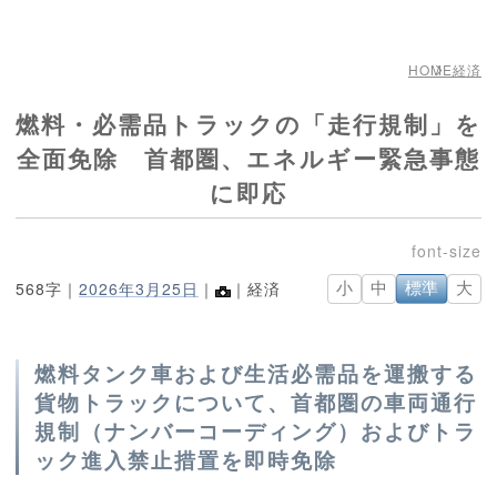
HOME
経済
燃料・必需品トラックの「走行規制」を
全面免除 首都圏、エネルギー緊急事態
に即応
568字｜
2026年3月25日
｜
｜経済
小
中
標準
大
燃料タンク車および生活必需品を運搬する
貨物トラックについて、首都圏の車両通行
規制（ナンバーコーディング）およびトラ
ック進入禁止措置を即時免除