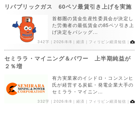
リパブリックガス 60ペソ最賃引き上げを実施
首都圏の賃金生産性委員会が決定し
た労働者の最低賃金の85ペソ引き上
げ決定をパシッグ...
342字｜
2026/8/8
｜経済｜フィリピン経済短信｜
セミララ・マイニング＆パワー 上半期純益が
２％増
有力実業家のイシドロ・コンスンヒ
氏が経営する炭鉱・発電企業大手の
セミララ・マイニン...
332字｜
2026/8/8
｜経済｜フィリピン経済短信｜