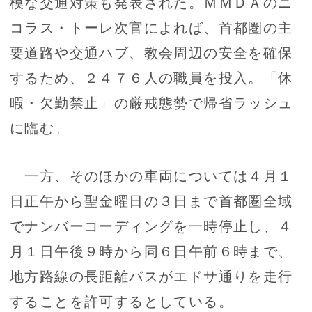
模な交通対策も発表された。ＭＭＤＡのニ
コラス・トーレ次官によれば、首都圏の主
要道路や交通ハブ、教会周辺の安全を確保
するため、２４７６人の職員を投入。「休
暇・欠勤禁止」の厳戒態勢で帰省ラッシュ
に臨む。
一方、そのほかの車両については４月１
日正午から聖金曜日の３日まで首都圏全域
でナンバーコーディングを一時停止し、４
月１日午後９時から同６日午前６時まで、
地方路線の長距離バスがエドサ通りを走行
することを許可するとしている。