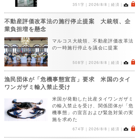
.
351字｜
2026/8/8
｜経済｜
不動産評価改革法の施行停止提案 大統領、企
業負担増を懸念
マルコス大統領、不動産評価改革法
の一時施行停止を議会に提案
.
508字｜
2026/8/8
｜経済｜
漁民団体が「危機事態宣言」要求 米国のタイ
ワンガザミ輸入禁止受け
米国が発動した比産タイワンガザミ
の輸入禁止を受け、関係団体が「危
機事態」の宣言および緊急対策の実
施を求めた
.
674字｜
2026/8/8
｜経済｜