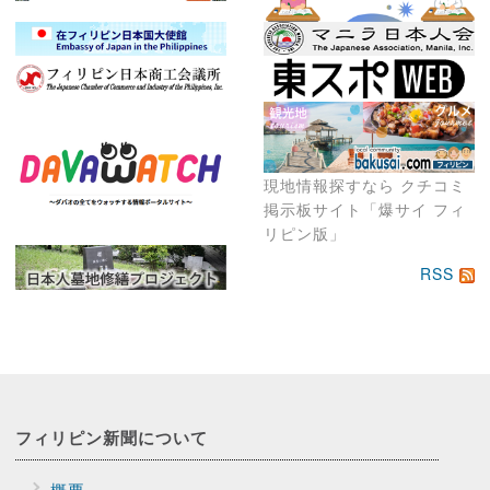
現地情報探すなら クチコミ
掲示板サイト「爆サイ フィ
リピン版」
RSS
フィリピン新聞に
ついて
概要