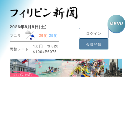
MENU
2026年8月8日(土)
ログイン
マニラ
29度
-
25度
会員登録
1万円=P3,820
両替レート
$100=P6075