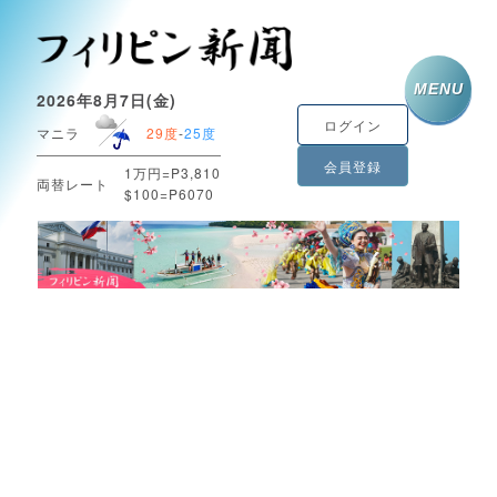
MENU
2026年8月7日(金)
ログイン
マニラ
29度
-
25度
会員登録
1万円=P3,810
両替レート
$100=P6070