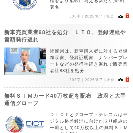
権をより柔軟に与える新たな法律に
署名
.
530字｜
2026/8/7
｜社会｜
新車売買業者88社を処分 ＬＴＯ、登録遅延や
書類発行遅れ
陸運局は、新車購入者に対する登録
領収書、登録証明書、ナンバープレ
ートなどの発行手続き遅れで販売業
者計88社を処分
.
308字｜
2026/8/7
｜社会｜
無料ＳＩＭカード40万枚超を配布 政府と大手
通信グローブ
ＤＩＣＴとグローブ・テレコムはデ
ジタル格差解消に向けた取り組みの
一環として40万枚以上の無料ＳＩＭ