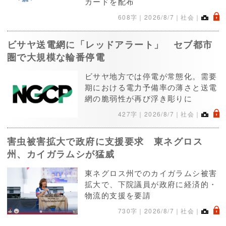
カードを配布
.
608字｜
2026/8/7
｜社会｜
ビサヤ送電網に「レッドアラート」 セブ都市
圏で大規模な輪番停電
ビサヤ地方では停電が常態化。需要
期における電力予備率の薄さと送電
網の脆弱性が再び浮き彫りに
.
427字｜
2026/8/7
｜社会｜
害虫被害拡大で政府に支援要求 東ネグロス
州、カイガラムシが猛威
東ネグロス州でのカイガラムシ被害
拡大で、下院議員が政府に経済的・
物流的支援を要請
.
730字｜
2026/8/7
｜社会｜