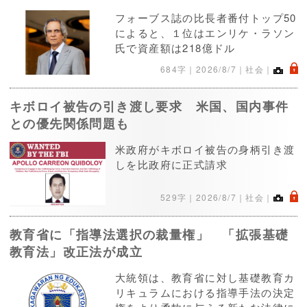
フォーブス誌の比長者番付トップ50
によると、１位はエンリケ・ラソン
氏で資産額は218億ドル
.
684字｜
2026/8/7
｜社会｜
キボロイ被告の引き渡し要求 米国、国内事件
との優先関係問題も
米政府がキボロイ被告の身柄引き渡
しを比政府に正式請求
.
529字｜
2026/8/7
｜社会｜
教育省に「指導法選択の裁量権」 「拡張基礎
教育法」改正法が成立
大統領は、教育省に対し基礎教育カ
リキュラムにおける指導手法の決定