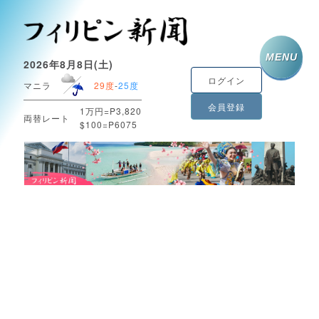
MENU
2026年8月8日(土)
ログイン
マニラ
29度
-
25度
会員登録
1万円=P3,820
両替レート
$100=P6075