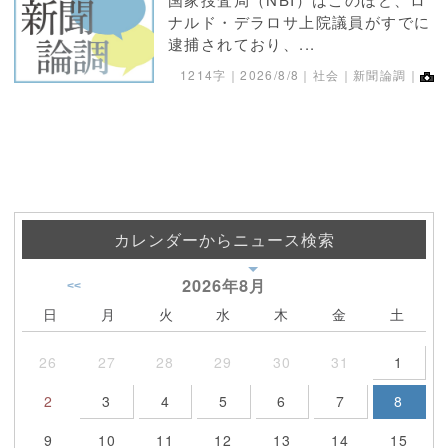
ナルド・デラロサ上院議員がすでに
逮捕されており、...
1214字｜
2026/8/8
｜社会｜新聞論調｜
カレンダーからニュース検索
2026年
8月
<<
日
月
火
水
木
金
土
26
27
28
29
30
31
1
2
3
4
5
6
7
8
9
10
11
12
13
14
15