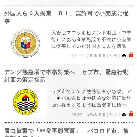
外国人ら６人拘束 ＢＩ、無許可で小売業に従
事
入管はマニラ市ビノンド地区（中華
街）にある商業施設で不法に小売業
に従事していた外国人６人を摘発
.
274字｜
2026/8/8
｜社会｜
デング熱急増で本格対策へ セブ市、緊急行動
計画の策定指示
セブ市でデング熱感染者が急増。ア
ーキバル市長は包括的な対策行動計
画を提出するよう担当部署に指示
.
490字｜
2026/8/8
｜社会｜
害虫被害で「非常事態宣言」 バコロド市、被