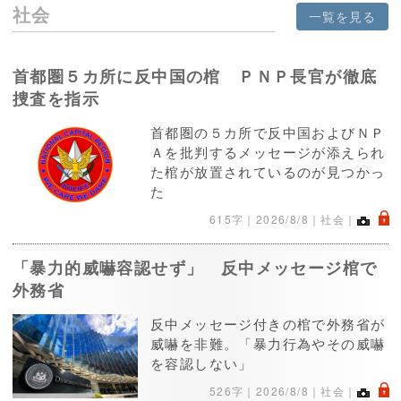
社会
一覧を見る
首都圏５カ所に反中国の棺 ＰＮＰ長官が徹底
捜査を指示
首都圏の５カ所で反中国およびＮＰ
Ａを批判するメッセージが添えられ
た棺が放置されているのが見つかっ
た
.
615字｜
2026/8/8
｜社会｜
「暴力的威嚇容認せず」 反中メッセージ棺で
外務省
反中メッセージ付きの棺で外務省が
威嚇を非難。「暴力行為やその威嚇
を容認しない」
.
526字｜
2026/8/8
｜社会｜