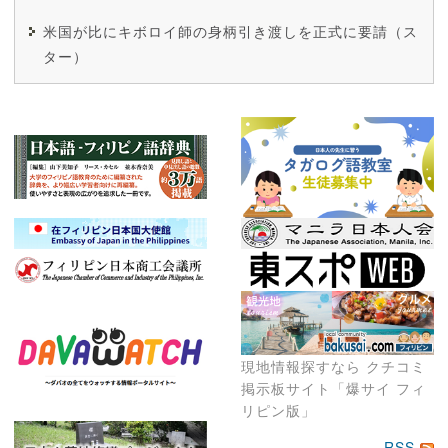
米国が比にキボロイ師の身柄引き渡しを正式に要請（ス
ター）
現地情報探すなら クチコミ
掲示板サイト「爆サイ フィ
リピン版」
RSS