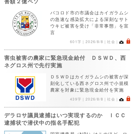
害額２億ペソ
バコロド市の市議会はカイガラムシ
の急速な感染拡大による深刻なサト
ウキビ被害を受け「非常事態」を宣
言
.
601字｜
2026/8/8
｜社会｜
害虫被害の農家に緊急現金給付 ＤＳＷＤ、西
ネグロス州で先行実施
ＤＳＷＤはカイガラムシの被害が深
刻化している西ネグロス州で小規模
農家を対象に緊急現金給付を実施
.
439字｜
2026/8/8
｜社会｜
デラロサ議員逮捕はいつ実現するのか ＩＣＣ
逮捕状で潜伏中の指名手配犯
国家捜査局（NBI）はこのほど、ロ