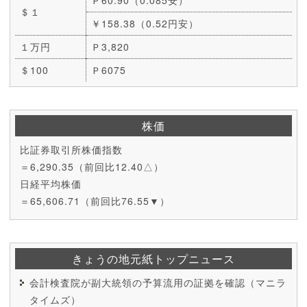
＄１
￥158.38（0.52円安）
１万円
Ｐ3,820
＄100
Ｐ6075
株価
比証券取引所株価指数
＝6,290.35（前回比12.40△）
日経平均株価
＝65,606.71（前回比76.55▼）
きょうの地元紙トップニュース
会計検査院が副大統領の予算流用の証拠を確認（マニラ
タイムズ）