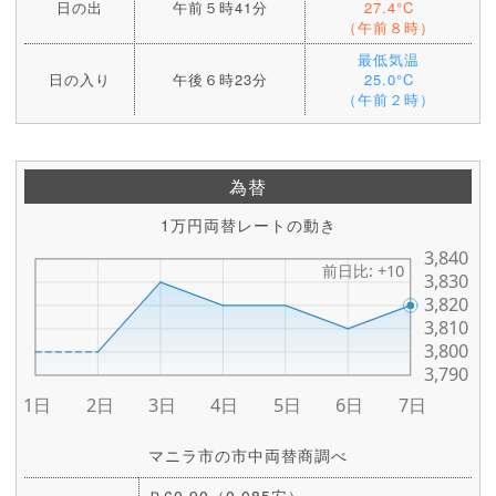
日の出
午前５時41分
27.4°C
（午前８時）
最低気温
日の入り
午後６時23分
25.0°C
（午前２時）
為替
1万円両替レートの動き
マニラ市の市中両替商調べ
Ｐ60.90（0.085安）