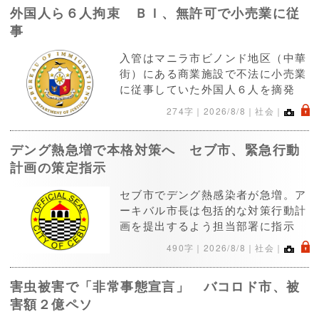
外国人ら６人拘束 ＢＩ、無許可で小売業に従
事
入管はマニラ市ビノンド地区（中華
街）にある商業施設で不法に小売業
に従事していた外国人６人を摘発
.
274字｜
2026/8/8
｜社会｜
デング熱急増で本格対策へ セブ市、緊急行動
計画の策定指示
セブ市でデング熱感染者が急増。ア
ーキバル市長は包括的な対策行動計
画を提出するよう担当部署に指示
.
490字｜
2026/8/8
｜社会｜
害虫被害で「非常事態宣言」 バコロド市、被
害額２億ペソ