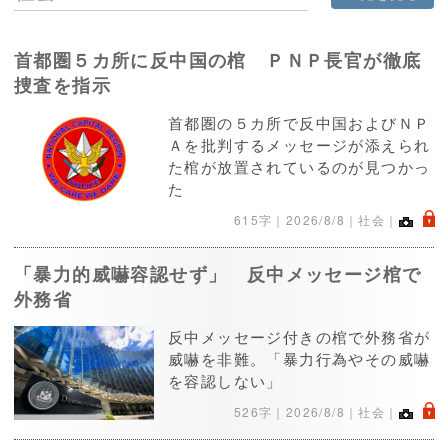
首都圏５カ所に反中国の棺 ＰＮＰ長官が徹底
捜査を指示
首都圏の５カ所で反中国およびＮＰ
Ａを批判するメッセージが添えられ
た棺が放置されているのが見つかっ
た
.
615字｜
2026/8/8
｜社会｜
「暴力的威嚇容認せず」 反中メッセージ棺で
外務省
反中メッセージ付きの棺で外務省が
威嚇を非難。「暴力行為やその威嚇
を容認しない」
.
526字｜
2026/8/8
｜社会｜