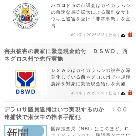
バコロド市の市議会はカイガラムシ
の急速な感染拡大による深刻なサト
ウキビ被害を受け「非常事態」を宣
言
.
601字｜
2026/8/8
｜社会｜
害虫被害の農家に緊急現金給付 ＤＳＷＤ、西
ネグロス州で先行実施
ＤＳＷＤはカイガラムシの被害が深
刻化している西ネグロス州で小規模
農家を対象に緊急現金給付を実施
.
439字｜
2026/8/8
｜社会｜
デラロサ議員逮捕はいつ実現するのか ＩＣＣ
逮捕状で潜伏中の指名手配犯
国家捜査局（NBI）はこのほど、ロ
ナルド・デラロサ上院議員がすでに