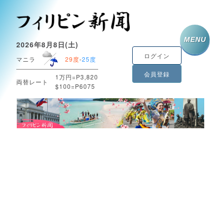
MENU
2026年8月8日(土)
ログイン
マニラ
29度
-
25度
会員登録
1万円=P3,820
両替レート
$100=P6075