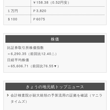
￥158.38（0.52円安）
１万円
Ｐ3,820
＄100
Ｐ6075
株価
比証券取引所株価指数
＝6,290.35（前回比12.40△）
日経平均株価
＝65,606.71（前回比76.55▼）
きょうの地元紙トップニュース
会計検査院が副大統領の予算流用の証拠を確認（マニラ
タイムズ）