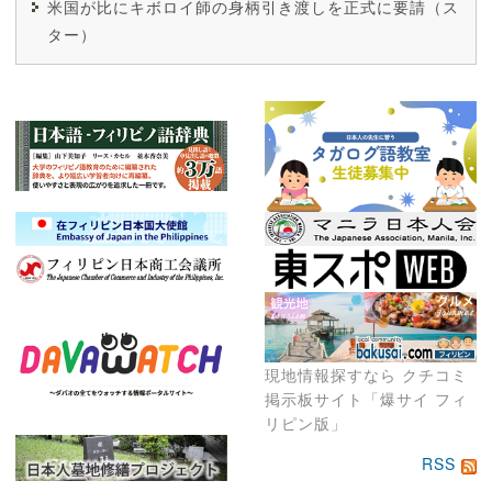
米国が比にキボロイ師の身柄引き渡しを正式に要請（ス
ター）
現地情報探すなら クチコミ
掲示板サイト「爆サイ フィ
リピン版」
RSS