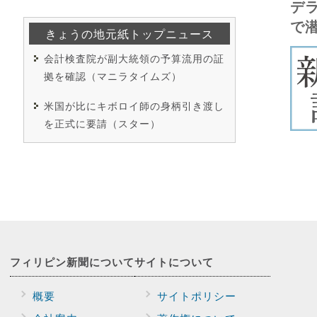
デ
で
きょうの地元紙トップニュース
会計検査院が副大統領の予算流用の証
拠を確認（マニラタイムズ）
米国が比にキボロイ師の身柄引き渡し
を正式に要請（スター）
フィリピン新聞に
ついて
サイトに
ついて
概要
サイトポリシー