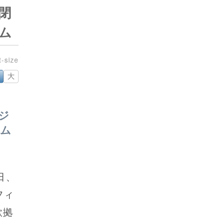
閉
ム
大
ジ
ラム
日、
フィ
欺拠