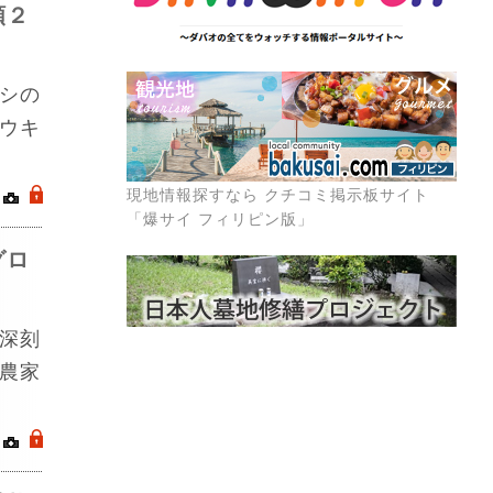
額２
シの
ウキ
現地情報探すなら クチコミ掲示板サイト
｜
.
「爆サイ フィリピン版」
グロ
深刻
農家
｜
.