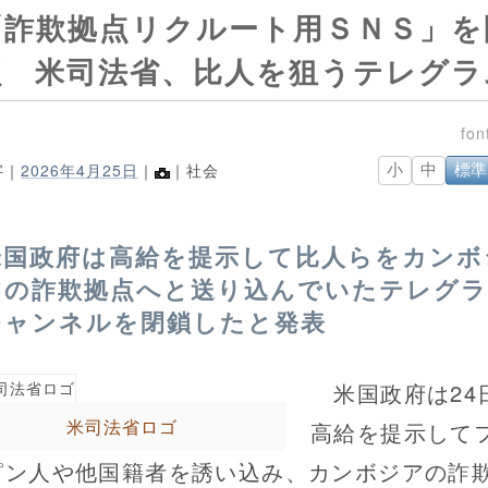
「詐欺拠点リクルート用ＳＮＳ」を
鎖 米司法省、比人を狙うテレグラ
字｜
2026年4月25日
｜
｜社会
小
中
標準
米国政府は高給を提示して比人らをカンボ
アの詐欺拠点へと送り込んでいたテレグ
チャンネルを閉鎖したと発表
米国政府は24
米司法省ロゴ
高給を提示して
ピン人や他国籍者を誘い込み、カンボジアの詐