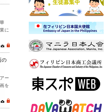
華
業に
｜
.
画の
アー
画を
｜
.