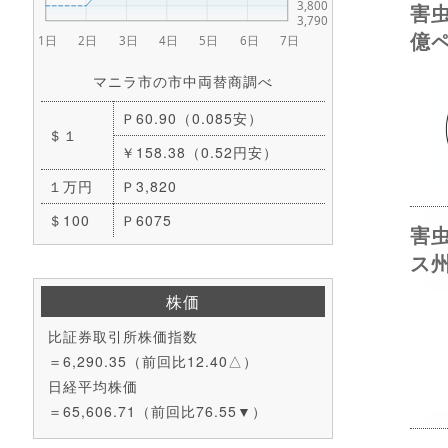
害
億
マニラ市の市中両替商調べ
Ｐ60.90（0.085安）
＄１
￥158.38（0.52円安）
１万円
Ｐ3,820
＄100
Ｐ6075
害
ス
株価
比証券取引所株価指数
＝6,290.35（前回比12.40△）
日経平均株価
＝65,606.71（前回比76.55▼）