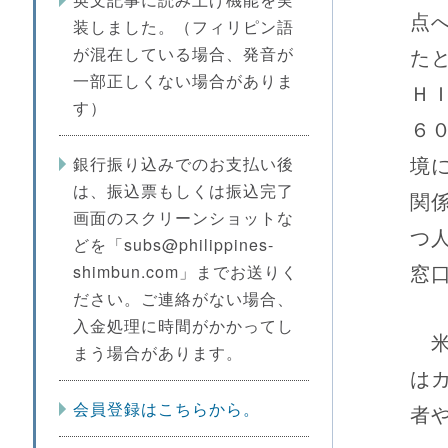
点
装しました。（フィリピン語
が混在している場合、発音が
た
一部正しくない場合がありま
Ｈ
す）
６
境
銀行振り込みでのお支払い後
は、振込票もしくは振込完了
関
画面のスクリーンショットな
つ
どを「subs@philippines-
窓
shimbun.com」までお送りく
ださい。ご連絡がない場合、
入金処理に時間がかかってし
米
まう場合があります。
は
会員登録はこちらから。
者