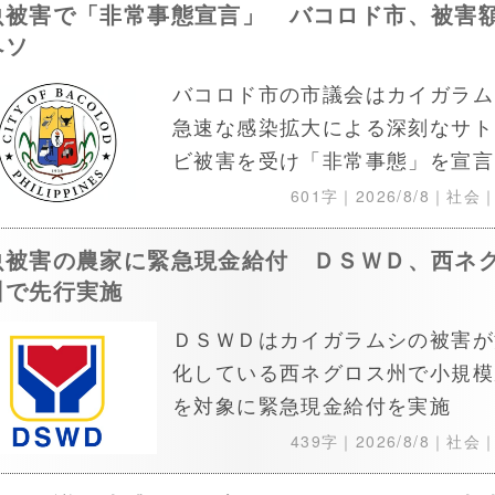
虫被害で「非常事態宣言」 バコロド市、被害
ペソ
バコロド市の市議会はカイガラム
急速な感染拡大による深刻なサト
ビ被害を受け「非常事態」を宣言
601字｜
2026/8/8
｜社会
虫被害の農家に緊急現金給付 ＤＳＷＤ、西ネ
州で先行実施
ＤＳＷＤはカイガラムシの被害が
化している西ネグロス州で小規模
を対象に緊急現金給付を実施
439字｜
2026/8/8
｜社会