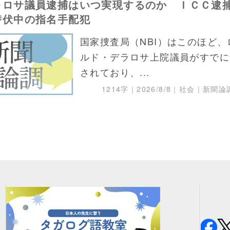
ラロサ議員逮捕はいつ実現するのか ＩＣＣ逮
潜伏中の指名手配犯
国家捜査局（NBI）はこのほど、
ルド・デラロサ上院議員がすでに
されており、...
1214字｜
2026/8/8
｜社会｜新聞論