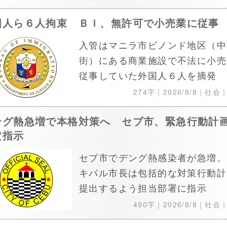
国人ら６人拘束 ＢＩ、無許可で小売業に従事
入管はマニラ市ビノンド地区（中
街）にある商業施設で不法に小売
従事していた外国人６人を摘発
274字｜
2026/8/8
｜社会
ング熱急増で本格対策へ セブ市、緊急行動計
定指示
セブ市でデング熱感染者が急増。
キバル市長は包括的な対策行動計
提出するよう担当部署に指示
490字｜
2026/8/8
｜社会