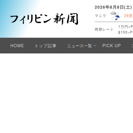
2026年8月8日(土)
マニラ
29度
1万円=P
両替レート
$100=P
HOME
トップ記事
ニュース一覧
PICK UP