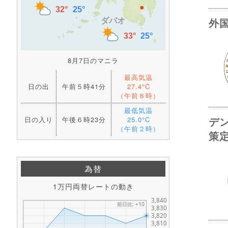
外
8月7日のマニラ
最高気温
日の出
午前５時41分
27.4°C
（午前８時）
最低気温
デ
日の入り
午後６時23分
25.0°C
（午前２時）
策
為替
1万円両替レートの動き