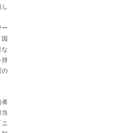
鎖し
ＯＢ
ワー
イ国
接な
を持
買の
働者
担当
「ニ