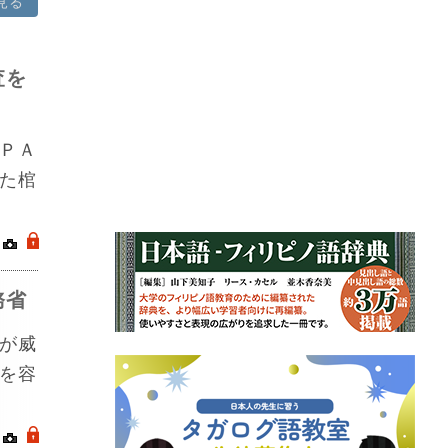
見る
査を
ＰＡ
た棺
｜
.
務省
が威
を容
｜
.