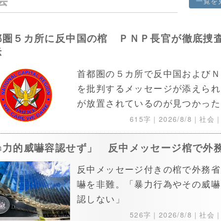
一覧を
都圏５カ所に反中国の棺 ＰＮＰ長官が徹底捜
示
首都圏の５カ所で反中国およびＮ
を批判するメッセージが添えられ
が放置されているのが見つかった
615字｜
2026/8/8
｜社会
暴力的威嚇容認せず」 反中メッセージ棺で外
反中メッセージ付きの棺で外務省
嚇を非難。「暴力行為やその威嚇
認しない」
526字｜
2026/8/8
｜社会