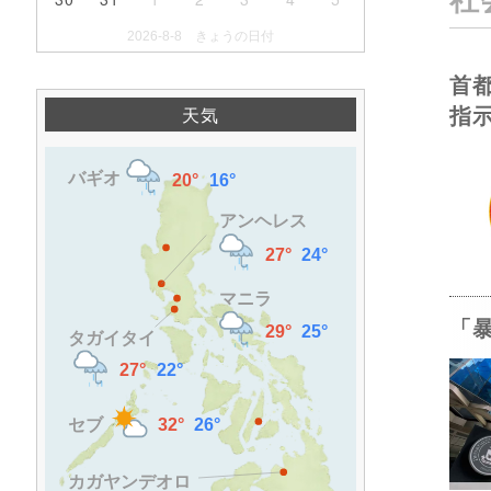
2026-8-8 きょうの日付
首
指
天気
「