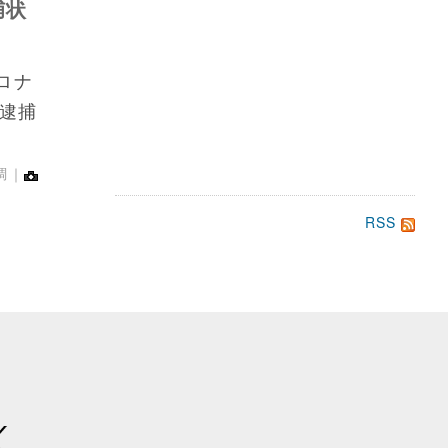
捕状
ロナ
逮捕
調｜
RSS