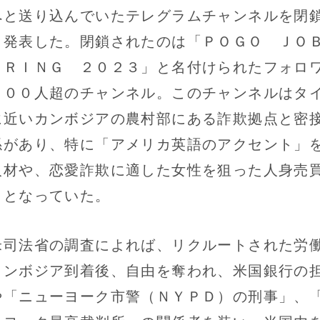
へと送り込んでいたテレグラムチャンネルを閉
と発表した。閉鎖されたのは「ＰＯＧＯ Ｊ
ＩＲＩＮＧ ２０２３」と名付けられたフォロ
０００人超のチャンネル。このチャンネルはタ
に近いカンボジアの農村部にある詐欺拠点と密
係があり、特に「アメリカ英語のアクセント」
人材や、恋愛詐欺に適した女性を狙った人身売
口となっていた。
司法省の調査によれば、リクルートされた労
カンボジア到着後、自由を奪われ、米国銀行の
や「ニューヨーク市警（ＮＹＰＤ）の刑事」、