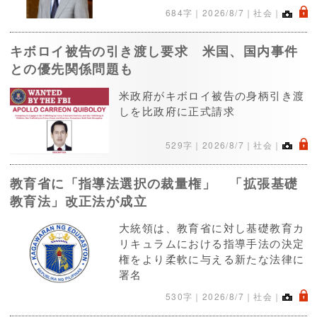
.
684字｜
2026/8/7
｜社会｜
キボロイ被告の引き渡し要求 米国、国内事件
との優先関係問題も
米政府がキボロイ被告の身柄引き渡
しを比政府に正式請求
.
529字｜
2026/8/7
｜社会｜
教育省に「指導法選択の裁量権」 「拡張基礎
教育法」改正法が成立
大統領は、教育省に対し基礎教育カ
リキュラムにおける指導手法の決定
権をより柔軟に与える新たな法律に
署名
.
530字｜
2026/8/7
｜社会｜