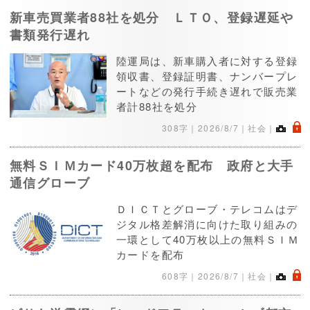
新車売買業者88社を処分 ＬＴＯ、登録遅延や
書類発行遅れ
陸運局は、新車購入者に対する登録
領収書、登録証明書、ナンバープレ
ートなどの発行手続き遅れで販売業
者計88社を処分
.
308字｜
2026/8/7
｜社会｜
無料ＳＩＭカード40万枚超を配布 政府と大手
通信グローブ
ＤＩＣＴとグローブ・テレコムはデ
ジタル格差解消に向けた取り組みの
一環として40万枚以上の無料ＳＩＭ
カードを配布
.
608字｜
2026/8/7
｜社会｜