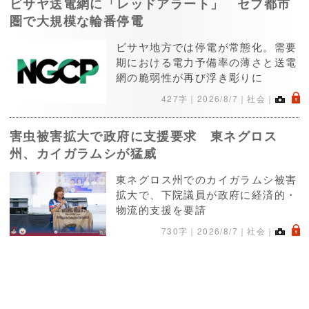
ビサヤ送電網に「レッドアラート」 セブ都市
圏で大規模な輪番停電
ビサヤ地方では停電が常態化。需要
期における電力予備率の薄さと送電
網の脆弱性が再び浮き彫りに
.
427字｜
2026/8/7
｜社会｜
害虫被害拡大で政府に支援要求 東ネグロス
州、カイガラムシが猛威
東ネグロス州でのカイガラムシ被害
拡大で、下院議員が政府に経済的・
物流的支援を要請
.
730字｜
2026/8/7
｜社会｜