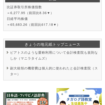
比証券取引所株価指数
＝6,277.95（前回比8.36▼）
日経平均株価
＝65,683.26（前回比617.18▼）
きょうの地元紙トップニュース
ピアトスのような愛称利用について会計検査院も規則な
しか（マニラタイムズ）
副大統領の機密費は個人的に使われたと会計検査院（ス
ター）