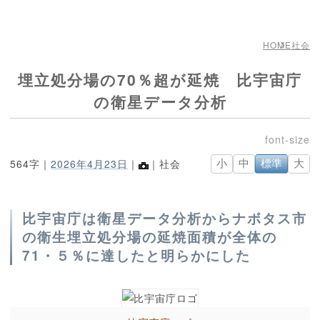
HOME
社会
埋立処分場の70％超が延焼 比宇宙庁
の衛星データ分析
564字｜
2026年4月23日
｜
｜社会
小
中
標準
大
比宇宙庁は衛星データ分析からナボタス市
の衛生埋立処分場の延焼面積が全体の
71・５％に達したと明らかにした