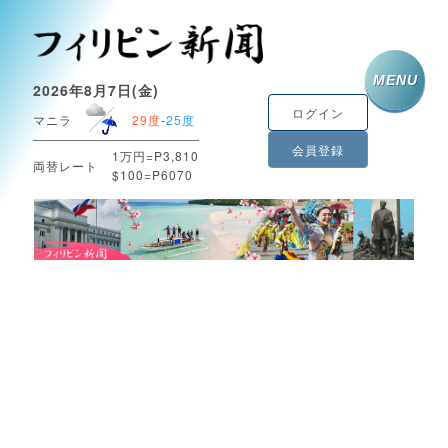
MENU
2026年8月7日(金)
ログイン
マニラ
29度
-
25度
会員登録
1万円=P3,810
両替レート
$100=P6070