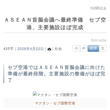
HOME
社会
ＡＳＥＡＮ首脳会議へ最終準備 セブ空
港、主要施設ほぼ完成
425字｜
2026年4月22日
｜
｜社会
小
中
標準
大
セブ空港ではＡＳＥＡＮ首脳会議に向けた
準備が最終段階。主要施設の整備がほぼ完
了
マクタン・セブ国際空港