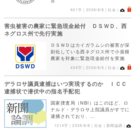
言
.
601字｜
2026/8/8
｜社会｜
害虫被害の農家に緊急現金給付 ＤＳＷＤ、西
ネグロス州で先行実施
ＤＳＷＤはカイガラムシの被害が深
刻化している西ネグロス州で小規模
農家を対象に緊急現金給付を実施
.
439字｜
2026/8/8
｜社会｜
デラロサ議員逮捕はいつ実現するのか ＩＣＣ
逮捕状で潜伏中の指名手配犯
国家捜査局（NBI）はこのほど、ロ
ナルド・デラロサ上院議員がすでに
逮捕されており、...
1214字｜
2026/8/8
｜社会｜新聞論調｜