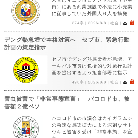
街）にある商業施設で不法に小売業
に従事していた外国人６人を摘発
.
274字｜
2026/8/8
｜社会｜
デング熱急増で本格対策へ セブ市、緊急行動
計画の策定指示
セブ市でデング熱感染者が急増。ア
ーキバル市長は包括的な対策行動計
画を提出するよう担当部署に指示
.
490字｜
2026/8/8
｜社会｜
害虫被害で「非常事態宣言」 バコロド市、被
害額２億ペソ
バコロド市の市議会はカイガラムシ
の急速な感染拡大による深刻なサト
ウキビ被害を受け「非常事態」を宣