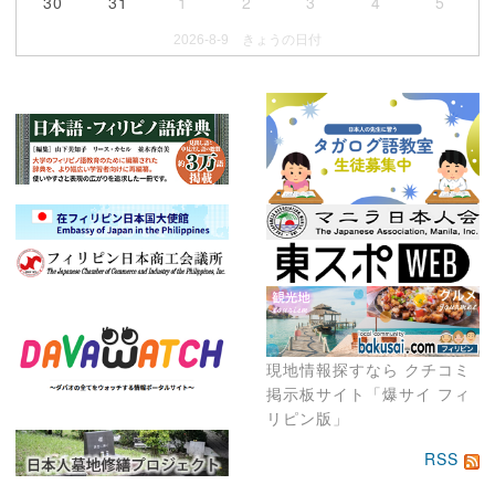
30
31
1
2
3
4
5
2026-8-9 きょうの日付
現地情報探すなら クチコミ
掲示板サイト「爆サイ フィ
リピン版」
RSS