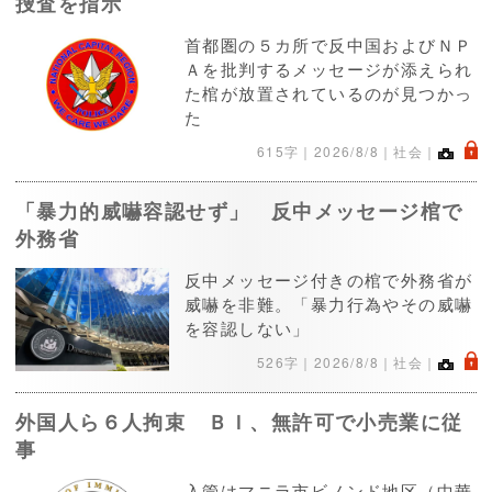
捜査を指示
首都圏の５カ所で反中国およびＮＰ
Ａを批判するメッセージが添えられ
た棺が放置されているのが見つかっ
た
.
615字｜
2026/8/8
｜社会｜
「暴力的威嚇容認せず」 反中メッセージ棺で
外務省
反中メッセージ付きの棺で外務省が
威嚇を非難。「暴力行為やその威嚇
を容認しない」
.
526字｜
2026/8/8
｜社会｜
外国人ら６人拘束 ＢＩ、無許可で小売業に従
事
入管はマニラ市ビノンド地区（中華