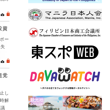
｜
.
投資
ポー
流失
｜
.
超党
止し
時解
院議