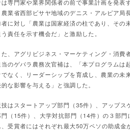
者は専門家や業界関係者の前で事業計画を発表
。農業省西部ビサヤ地域のデニス・アルピア局
加者に対し「農業は国家経済の柱であり、その
担う責任を示す機会だ」と激励した。
た、アグリビジネス・マーケティング・消費
担当のゲバラ農務次官補は、「本プログラムは
けでなく、リーダーシップを育成し、農業の未
続的な影響を与える」と強調した。
技はスタートアップ部門（35件）、アップス
部門（15件）、大学対抗部門（14件）の３部門
れ、受賞者にはそれぞれ最大50万ペソの助成金