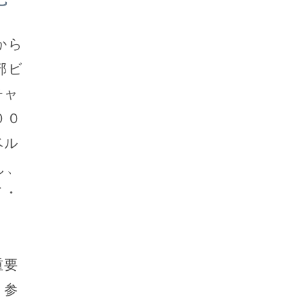
から
部ビ
チャ
００
ベル
し、
イ・
重要
。参