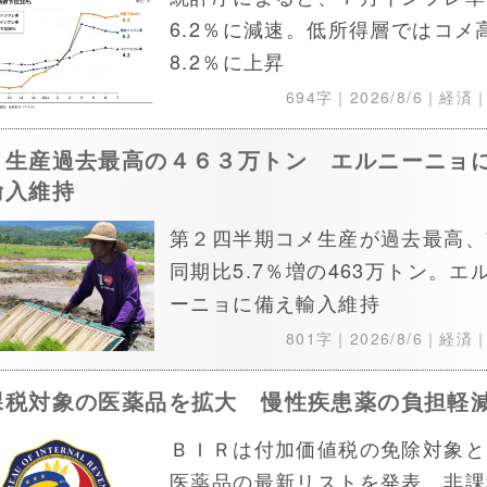
6.2％に減速。低所得層ではコメ
8.2％に上昇
694字｜
2026/8/6
｜経済
メ生産過去最高の４６３万トン エルニーニョ
輸入維持
第２四半期コメ生産が過去最高、
同期比5.7％増の463万トン。エ
ーニョに備え輸入維持
801字｜
2026/8/6
｜経済
課税対象の医薬品を拡大 慢性疾患薬の負担軽
ＢＩＲは付加価値税の免除対象と
医薬品の最新リストを発表。非課