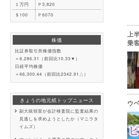
１万円
Ｐ3,820
＄100
Ｐ6070
上
株価
乗
比証券取引所株価指数
＝6,286.31（前回比10.33▼）
日経平均株価
＝66,300.44（前回比2342.91△）
きょうの地元紙トップニュース
ウ
副大統領室が会計検査院に監査結果の
見逃しを求めようとしたか（マニラタ
イムズ）