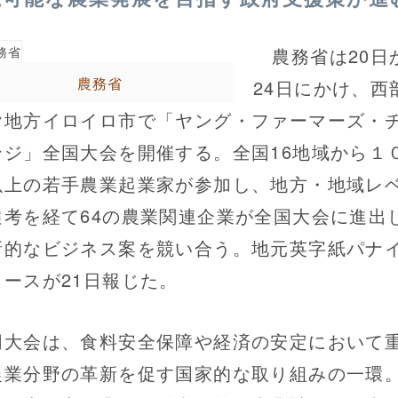
農務省は20日
農務省
24日にかけ、西
ヤ地方イロイロ市で「ヤング・ファーマーズ・
ンジ」全国大会を開催する。全国16地域から１
以上の若手農業起業家が参加し、地方・地域レ
選考を経て64の農業関連企業が全国大会に進出
新的なビジネス案を競い合う。地元英字紙パナ
ュースが21日報じた。
大会は、食料安全保障や経済の安定において
農業分野の革新を促す国家的な取り組みの一環