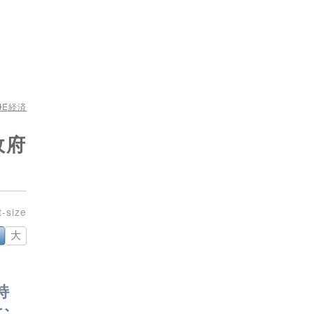
ME
経済
政府
大
持
む