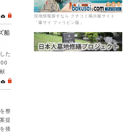
｜
.
現地情報探すなら クチコミ掲示板サイト
「爆サイ フィリピン版」
ズ船
した
00
献
｜
.
を整
案提
を後