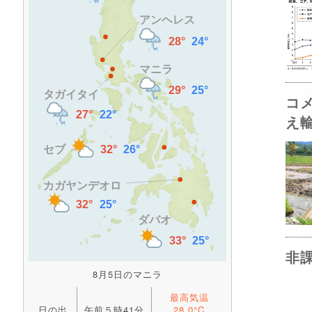
コ
え
非
8月5日のマニラ
最高気温
日の出
午前５時41分
28.0°C