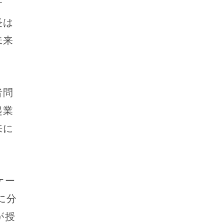
す
長は
未来
者問
起業
来に
ケー
に分
が授