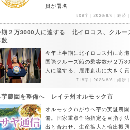
員が署名
809字｜
2026/8/6
｜経済
半期２万3000人に達する 北イロコス、クルー
客数
今年上半期に北イロコス州に寄港
国際クルーズ船の乗客数が２万30
人に達する。雇用創出に大きく貢
718字｜
2026/8/6
｜経済
ベ芋農園を整備へ レイテ州オルモック市
オルモック市がウベ芋の実証農園
備。国家重点作物指定を目指す法
出と合わせ、生産拡大と輸出振興