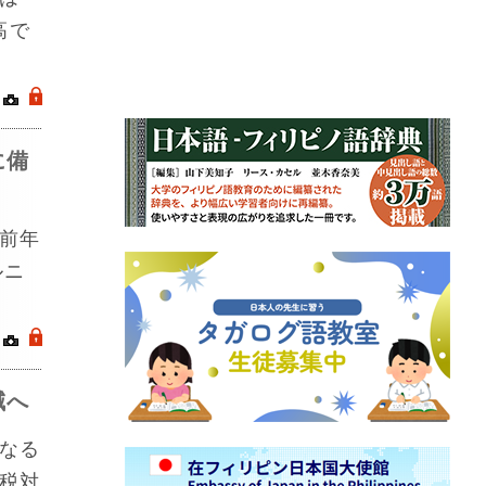
高で
｜
.
に備
前年
ルニ
｜
.
減へ
なる
税対