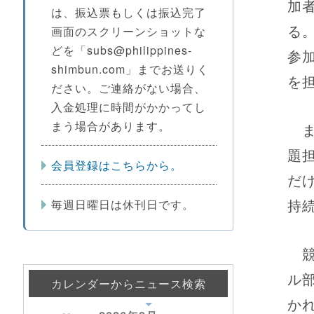
加
は、振込票もしくは振込完了
る
画面のスクリーンショットな
どを「subs@philippines-
参
shimbun.com」までお送りく
を
ださい。ご連絡がない場合、
入金処理に時間がかかってし
まう場合があります。
ま
題
会員登録はこちらから。
だ
持
毎週日曜日は休刊日です。
競
ル
カレンダーからニュース検索
か