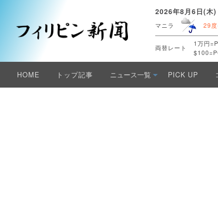
2026年8月6日(木)
マニラ
29度
1万円=P
両替レート
$100=P
HOME
トップ記事
ニュース一覧
PICK UP