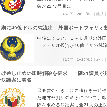
象が2277品目に
463字｜
2026/8/6
｜経済
半期に40億ドルの純流出 外国ポートフォリオ
中銀によると、１～６月期の外国
トフォリオ投資が40億ドルの純
625字｜
2026/8/6
｜経済
上げ差し止めの即時解除を要求 上院21議員が
で決議案に署名
最低賃金引き上げの執行を一時停
た地方裁判所の命令について、即
除を求める決議案に全21人の上