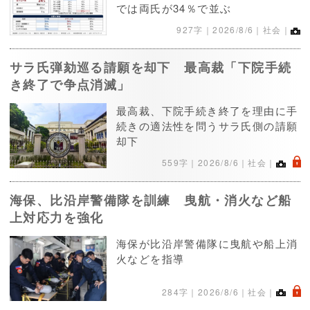
では両氏が34％で並ぶ
927字｜
2026/8/6
｜社会｜
サラ氏弾劾巡る請願を却下 最高裁「下院手続
き終了で争点消滅」
最高裁、下院手続き終了を理由に手
続きの適法性を問うサラ氏側の請願
却下
.
559字｜
2026/8/6
｜社会｜
海保、比沿岸警備隊を訓練 曳航・消火など船
上対応力を強化
海保が比沿岸警備隊に曳航や船上消
火などを指導
.
284字｜
2026/8/6
｜社会｜