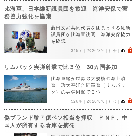
比海軍、日本維新議員団を歓迎 海洋安保で実
務協力強化を協議
藤田文武共同代表を団長とする維新
議員団が比海軍訪問、海洋安保協力
を協議
.
345字｜
2026/8/6
｜社会｜
リムパック実弾射撃で比３位 30カ国参加
比海軍艦が世界最大規模の海上演
習、環太平洋合同演習（リムパッ
ク）の実弾射撃で３位
.
526字｜
2026/8/6
｜社会｜
偽ブランド靴７億ペソ相当を押収 ＰＮＰ、中
国人が所有する倉庫を摘発