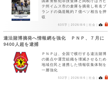
国家警察犯罪捜査隊と関税庁はカビ
テ州イムス市の倉庫を摘発し有名ブ
ランドの偽造靴約７億ペソ相当を押
収
.
635字｜
2026/8/6
｜社会｜
違法賭博摘発へ情報網を強化 ＰＮＰ、７月に
9400人超を逮捕
ＰＮＰは、全国で横行する違法賭博
の拠点や運営組織を壊滅させるため
地域住民と連携した情報収集体制を
一層強化
.
532字｜
2026/8/6
｜社会｜