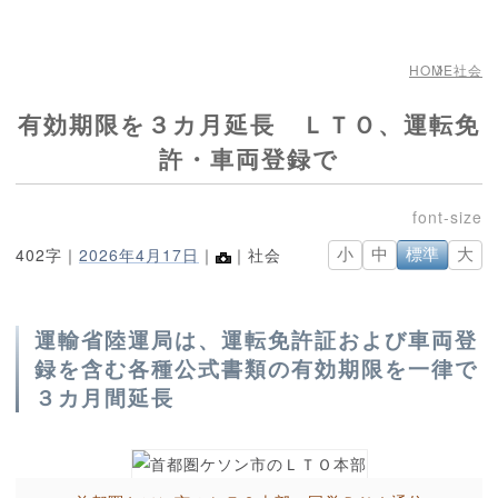
HOME
社会
有効期限を３カ月延長 ＬＴＯ、運転免
許・車両登録で
402字｜
2026年4月17日
｜
｜社会
小
中
標準
大
運輸省陸運局は、運転免許証および車両登
録を含む各種公式書類の有効期限を一律で
３カ月間延長