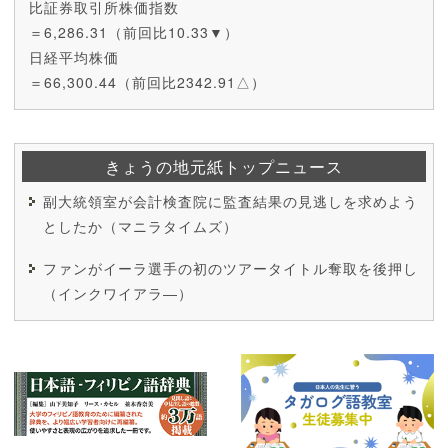
比証券取引所株価指数
＝6,286.31（前回比10.33▼）
日経平均株価
＝66,300.44（前回比2342.91△）
きょうの地元紙トップニュース
副大統領室が会計検査院に監査結果の見逃しを求めよう
としたか（マニラタイムズ）
ファンがイーラ選手の初のツアータイトル奪取を後押し
（インクワイアラ―）