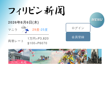
MENU
2026年8月6日(木)
ログイン
マニラ
29度
-
25度
会員登録
1万円=P3,820
両替レート
$100=P6070