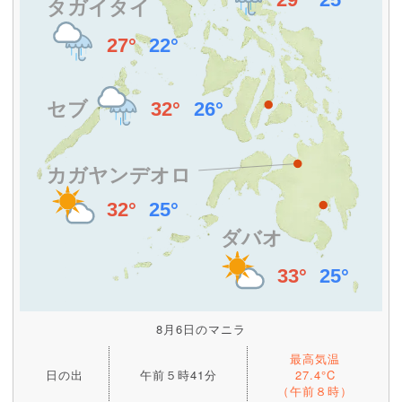
8月6日のマニラ
最高気温
日の出
午前５時41分
27.4°C
（午前８時）