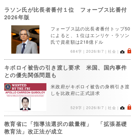
ラソン氏が比長者番付１位 フォーブス比番付
2026年版
フォーブス誌の比長者番付トップ50
によると、１位はエンリケ・ラソン
氏で資産額は218億ドル
.
684字｜
2026/8/7
｜社会｜
キボロイ被告の引き渡し要求 米国、国内事件
との優先関係問題も
米政府がキボロイ被告の身柄引き渡
しを比政府に正式請求
.
529字｜
2026/8/7
｜社会｜
教育省に「指導法選択の裁量権」 「拡張基礎
教育法」改正法が成立