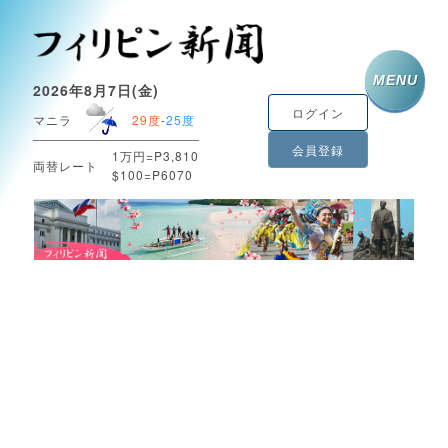
MENU
2026年8月7日(金)
ログイン
マニラ
29度
-
25度
会員登録
1万円=P3,810
両替レート
$100=P6070