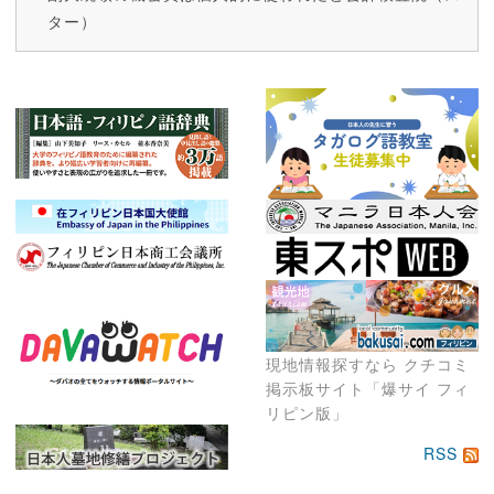
ター）
現地情報探すなら クチコミ
掲示板サイト「爆サイ フィ
リピン版」
RSS