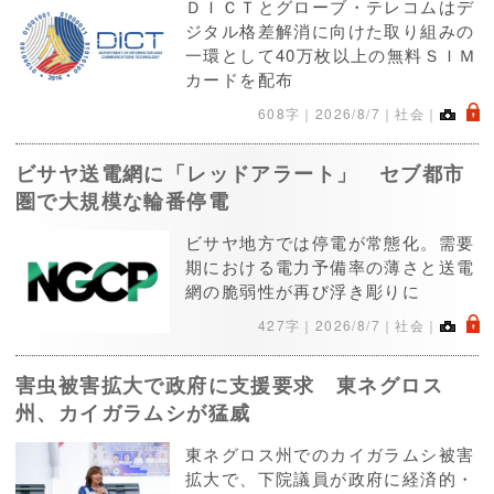
ＤＩＣＴとグローブ・テレコムはデ
ジタル格差解消に向けた取り組みの
一環として40万枚以上の無料ＳＩＭ
カードを配布
.
608字｜
2026/8/7
｜社会｜
ビサヤ送電網に「レッドアラート」 セブ都市
圏で大規模な輪番停電
ビサヤ地方では停電が常態化。需要
期における電力予備率の薄さと送電
網の脆弱性が再び浮き彫りに
.
427字｜
2026/8/7
｜社会｜
害虫被害拡大で政府に支援要求 東ネグロス
州、カイガラムシが猛威
東ネグロス州でのカイガラムシ被害
拡大で、下院議員が政府に経済的・