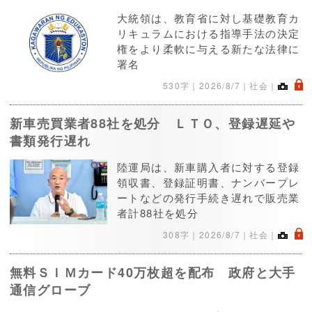
大統領は、教育省に対し基礎教育カ
リキュラムにおける指導手法の決定
権をより柔軟に与える新たな法律に
署名
.
530字｜
2026/8/7
｜社会｜
新車売買業者88社を処分 ＬＴＯ、登録遅延や
書類発行遅れ
陸運局は、新車購入者に対する登録
領収書、登録証明書、ナンバープレ
ートなどの発行手続き遅れで販売業
者計88社を処分
.
308字｜
2026/8/7
｜社会｜
無料ＳＩＭカード40万枚超を配布 政府と大手
通信グローブ