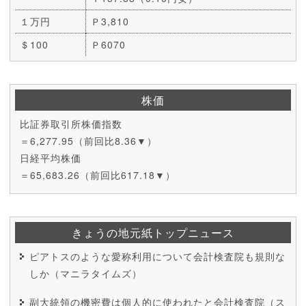
１万円
Ｐ3,810
＄100
Ｐ6070
株価
比証券取引所株価指数
＝6,277.95（前回比8.36▼）
日経平均株価
＝65,683.26（前回比617.18▼）
きょうの地元紙トップニュース
ピアトスのような愛称利用について会計検査院も規則な
しか（マニラタイムズ）
副大統領の機密費は個人的に使われたと会計検査院（ス