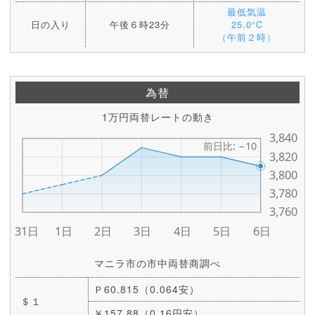
最低気温
日の入り
午後６時23分
25.0°C
（午前２時）
為替
1万円両替レートの動き
マニラ市の市中両替商調べ
Ｐ60.815（0.064安）
＄１
￥157.88（0.16円安）