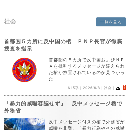
社会
一覧を見る
首都圏５カ所に反中国の棺 ＰＮＰ長官が徹底
捜査を指示
首都圏の５カ所で反中国およびＮＰ
Ａを批判するメッセージが添えられ
た棺が放置されているのが見つかっ
た
.
615字｜
2026/8/8
｜社会｜
「暴力的威嚇容認せず」 反中メッセージ棺で
外務省
反中メッセージ付きの棺で外務省が
威嚇を非難。「暴力行為やその威嚇