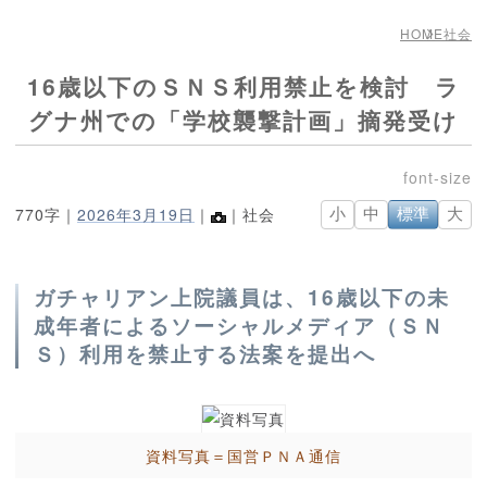
HOME
社会
16歳以下のＳＮＳ利用禁止を検討 ラ
グナ州での「学校襲撃計画」摘発受け
770字｜
2026年3月19日
｜
｜社会
小
中
標準
大
ガチャリアン上院議員は、16歳以下の未
成年者によるソーシャルメディア（ＳＮ
Ｓ）利用を禁止する法案を提出へ
資料写真＝国営ＰＮＡ通信