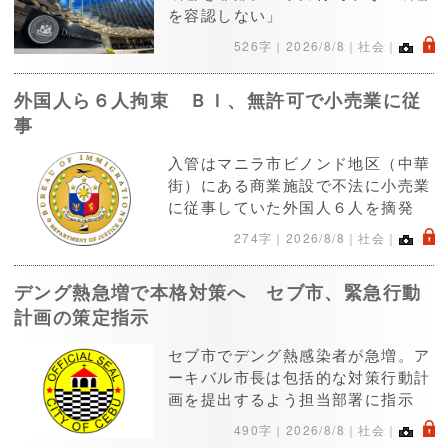
を容認しない」
.
526字｜
2026/8/8
｜社会｜
外国人ら６人拘束 ＢＩ、無許可で小売業に従
事
入管はマニラ市ビノンド地区（中華
街）にある商業施設で不法に小売業
に従事していた外国人６人を摘発
.
274字｜
2026/8/8
｜社会｜
デング熱急増で本格対策へ セブ市、緊急行動
計画の策定指示
セブ市でデング熱感染者が急増。ア
ーキバル市長は包括的な対策行動計
画を提出するよう担当部署に指示
.
490字｜
2026/8/8
｜社会｜