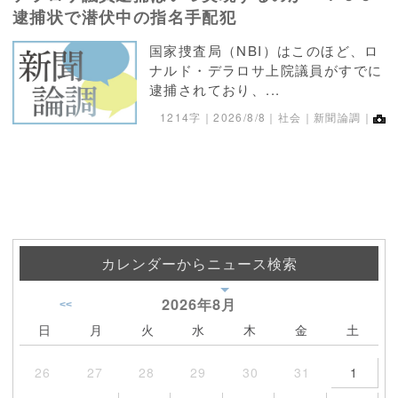
逮捕状で潜伏中の指名手配犯
国家捜査局（NBI）はこのほど、ロ
ナルド・デラロサ上院議員がすでに
逮捕されており、...
1214字｜
2026/8/8
｜社会｜新聞論調｜
カレンダーからニュース検索
2026年
8月
<<
日
月
火
水
木
金
土
26
27
28
29
30
31
1