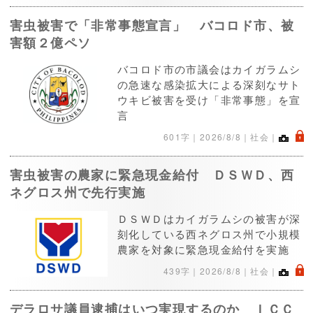
害虫被害で「非常事態宣言」 バコロド市、被
害額２億ペソ
バコロド市の市議会はカイガラムシ
の急速な感染拡大による深刻なサト
ウキビ被害を受け「非常事態」を宣
言
.
601字｜
2026/8/8
｜社会｜
害虫被害の農家に緊急現金給付 ＤＳＷＤ、西
ネグロス州で先行実施
ＤＳＷＤはカイガラムシの被害が深
刻化している西ネグロス州で小規模
農家を対象に緊急現金給付を実施
.
439字｜
2026/8/8
｜社会｜
デラロサ議員逮捕はいつ実現するのか ＩＣＣ