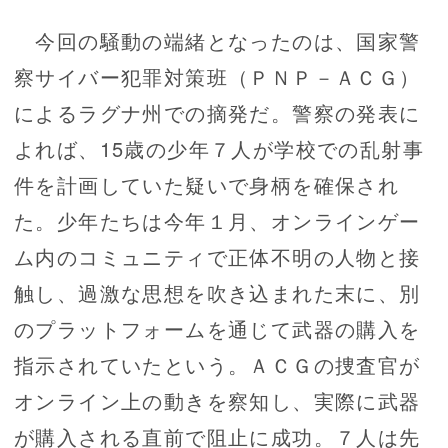
今回の騒動の端緒となったのは、国家警
察サイバー犯罪対策班（ＰＮＰ－ＡＣＧ）
によるラグナ州での摘発だ。警察の発表に
よれば、15歳の少年７人が学校での乱射事
件を計画していた疑いで身柄を確保され
た。少年たちは今年１月、オンラインゲー
ム内のコミュニティで正体不明の人物と接
触し、過激な思想を吹き込まれた末に、別
のプラットフォームを通じて武器の購入を
指示されていたという。ＡＣＧの捜査官が
オンライン上の動きを察知し、実際に武器
が購入される直前で阻止に成功。７人は先