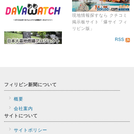
現地情報探すなら クチコミ
掲示板サイト「爆サイ フィ
リピン版」
RSS
フィリピン新聞に
ついて
概要
会社案内
サイトに
ついて
サイトポリシー