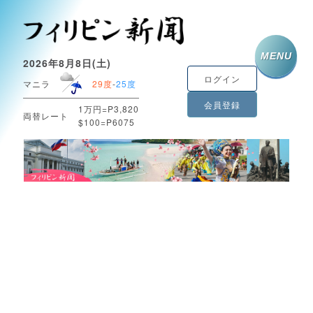
MENU
2026年8月8日(土)
ログイン
マニラ
29度
-
25度
会員登録
1万円=P3,820
両替レート
$100=P6075