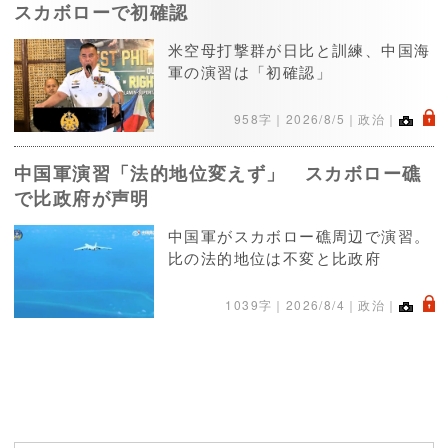
スカボローで初確認
米空母打撃群が日比と訓練、中国海
軍の演習は「初確認」
.
958字｜
2026/8/5
｜政治｜
中国軍演習「法的地位変えず」 スカボロー礁
で比政府が声明
中国軍がスカボロー礁周辺で演習。
比の法的地位は不変と比政府
.
1039字｜
2026/8/4
｜政治｜