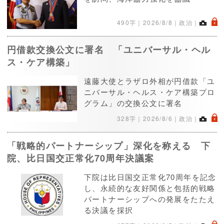
.
490字｜
2026/8/8
｜政治｜
円借款交換公文に署名 「ユニバーサル・ヘル
ス・ケア構築」
遠藤大使とラザロ外相が円借款「ユ
ニバーサル・ヘルス・ケア構築プロ
グラム」の交換公文に署名
.
328字｜
2026/8/6
｜政治｜
「戦略的パートナーシップ」深化を称える 下
院、比日国交正常化70周年決議案
下院は比日国交正常化70周年を記念
し、永続的な友好関係と包括的戦略
パートナーシップへの発展をたたえ
る決議を採択