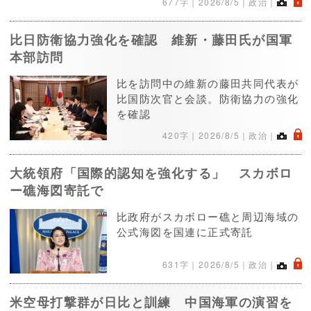
.
677字｜
2026/8/5
｜政治｜
比日防衛協力強化を確認 維新・藤田氏が国軍
本部訪問
比を訪問中の維新の藤田共同代表が
比国防次官と会談。防衛協力の強化
を確認
.
420字｜
2026/8/5
｜政治｜
大統領府「国際的認知を強化する」 スカボロ
ー礁海図寄託で
比政府がスカボロー礁と周辺海域の
公式海図を国連に正式寄託
.
631字｜
2026/8/5
｜政治｜
米空母打撃群が日比と訓練 中国海軍の演習を