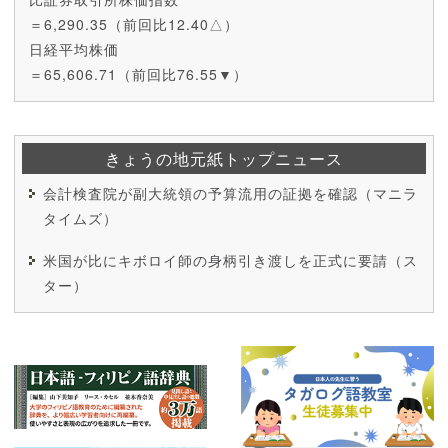
＝6,290.35（前回比12.40△）
日経平均株価
＝65,606.71（前回比76.55▼）
きょうの地元紙トップニュース
会計検査院が副大統領の予算流用の証拠を確認（マニラ
タイムズ）
米国が比にキボロイ師の身柄引き渡しを正式に要請（ス
ター）