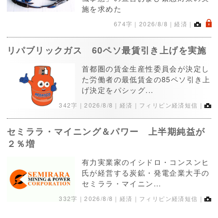
施を求めた
.
674字｜
2026/8/8
｜経済｜
リパブリックガス 60ペソ最賃引き上げを実施
首都圏の賃金生産性委員会が決定し
た労働者の最低賃金の85ペソ引き上
げ決定をパシッグ...
342字｜
2026/8/8
｜経済｜フィリピン経済短信｜
セミララ・マイニング＆パワー 上半期純益が
２％増
有力実業家のイシドロ・コンスンヒ
氏が経営する炭鉱・発電企業大手の
セミララ・マイニン...
332字｜
2026/8/8
｜経済｜フィリピン経済短信｜