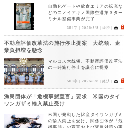
自動化ゲートや飲食エリアの拡充な
どのニノイアキノ国際空港第３ター
ミナル整備事業が完了
.
351字｜
2026/8/8
｜経済｜
不動産評価改革法の施行停止提案 大統領、企
業負担増を懸念
マルコス大統領、不動産評価改革法
の一時施行停止を議会に提案
.
508字｜
2026/8/8
｜経済｜
漁民団体が「危機事態宣言」要求 米国のタイ
ワンガザミ輸入禁止受け
米国が発動した比産タイワンガザミ
の輸入禁止を受け、関係団体が「危
機事態」の宣言および緊急対策の実