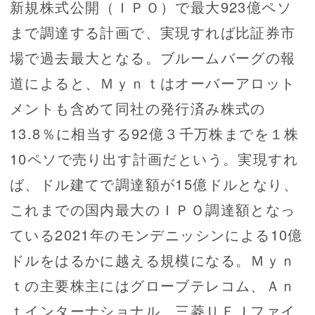
新規株式公開（ＩＰＯ）で最大923億ペソ
まで調達する計画で、実現すれば比証券市
場で過去最大となる。ブルームバーグの報
道によると、Ｍｙｎｔはオーバーアロット
メントも含めて同社の発行済み株式の
13.8％に相当する92億３千万株までを１株
10ペソで売り出す計画だという。実現すれ
ば、ドル建てで調達額が15億ドルとなり、
これまでの国内最大のＩＰＯ調達額となっ
ている2021年のモンデニッシンによる10億
ドルをはるかに越える規模になる。Ｍｙｎ
ｔの主要株主にはグローブテレコム、Ａｎ
ｔインターナショナル、三菱ＵＦＪファイ