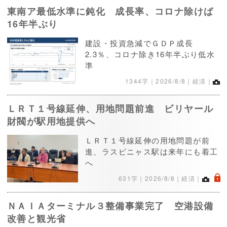
東南ア最低水準に鈍化 成長率、コロナ除けば
16年半ぶり
建設・投資急減でＧＤＰ成長
2.3％、コロナ除き16年半ぶり低水
準
1344字｜
2026/8/8
｜経済｜
ＬＲＴ１号線延伸、用地問題前進 ビリヤール
財閥が駅用地提供へ
ＬＲＴ１号線延伸の用地問題が前
進、ラスピニャス駅は来年にも着工
へ
.
631字｜
2026/8/8
｜経済｜
ＮＡＩＡターミナル３整備事業完了 空港設備
改善と観光省