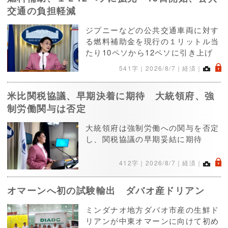
交通の負担軽減
ジプニーなどの公共交通車両に対す
る燃料補助金を現行の１リットル当
たり10ペソから12ペソに引き上げ
.
541字｜
2026/8/7
｜経済｜
米比関税協議、早期決着に期待 大統領府、強
制労働関与は否定
大統領府は強制労働への関与を否定
し、関税協議の早期妥結に期待
.
412字｜
2026/8/7
｜経済｜
オマーンへ初の試験輸出 ダバオ産ドリアン
ミンダナオ地方ダバオ市産の生鮮ド
リアンが中東オマーンに向けて初め