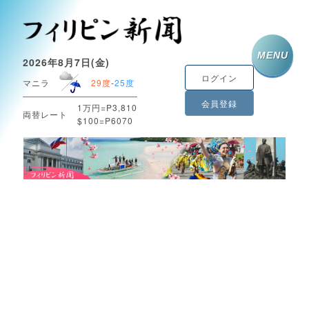
MENU
2026年8月7日(金)
ログイン
マニラ
29度
-
25度
会員登録
1万円=P3,810
両替レート
$100=P6070