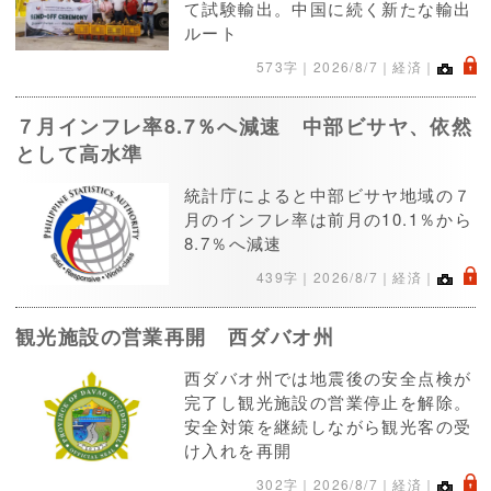
て試験輸出。中国に続く新たな輸出
ルート
.
573字｜
2026/8/7
｜経済｜
７月インフレ率8.7％へ減速 中部ビサヤ、依然
として高水準
統計庁によると中部ビサヤ地域の７
月のインフレ率は前月の10.1％から
8.7％へ減速
.
439字｜
2026/8/7
｜経済｜
観光施設の営業再開 西ダバオ州
西ダバオ州では地震後の安全点検が
完了し観光施設の営業停止を解除。
安全対策を継続しながら観光客の受
け入れを再開
.
302字｜
2026/8/7
｜経済｜