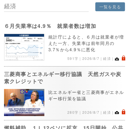
経済
一覧を見る
６月失業率は4.9％ 就業者数は増加
統計庁によると、６月は就業者が増
えた一方、失業率は前年同月の
3.7％から4.9％に悪化
.
591字｜
2026/8/7
｜経済｜
三菱商事とエネルギー移行協議 天然ガスや炭
素クレジットで
比エネルギー省と三菱商事がエネル
ギー移行策を協議
.
280字｜
2026/8/7
｜経済｜
燃料補助、１Ｌ12ペソに拡充 15日開始、公共