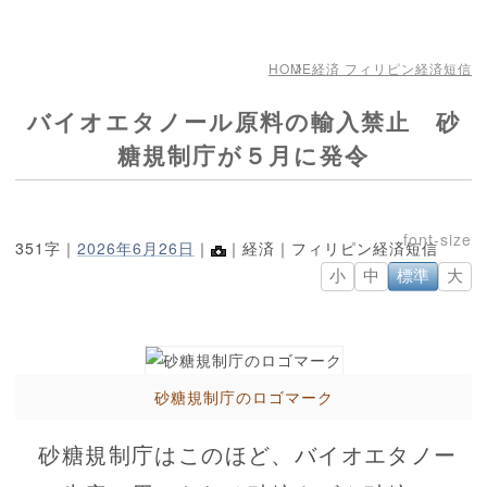
HOME
経済 フィリピン経済短信
バイオエタノール原料の輸入禁止 砂
糖規制庁が５月に発令
351字｜
2026年6月26日
｜
｜経済｜フィリピン経済短信
小
中
標準
大
砂糖規制庁のロゴマーク
砂糖規制庁はこのほど、バイオエタノー