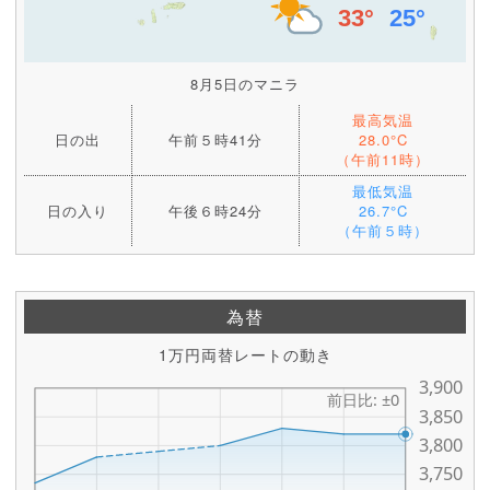
8月5日のマニラ
最高気温
日の出
午前５時41分
28.0°C
（午前11時）
最低気温
日の入り
午後６時24分
26.7°C
（午前５時）
為替
1万円両替レートの動き