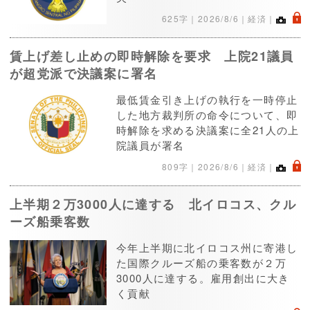
.
625字｜
2026/8/6
｜経済｜
賃上げ差し止めの即時解除を要求 上院21議員
が超党派で決議案に署名
最低賃金引き上げの執行を一時停止
した地方裁判所の命令について、即
時解除を求める決議案に全21人の上
院議員が署名
.
809字｜
2026/8/6
｜経済｜
上半期２万3000人に達する 北イロコス、クル
ーズ船乗客数
今年上半期に北イロコス州に寄港し
た国際クルーズ船の乗客数が２万
3000人に達する。雇用創出に大き
く貢献