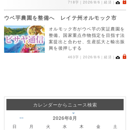
.
718字｜
2026/8/6
｜経済｜
ウベ芋農園を整備へ レイテ州オルモック市
オルモック市がウベ芋の実証農園を
整備。国家重点作物指定を目指す法
案提出と合わせ、生産拡大と輸出振
興を後押しする
.
463字｜
2026/8/6
｜経済｜
カレンダーからニュース検索
2026年
8月
<<
日
月
火
水
木
金
土