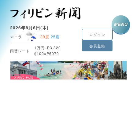
MENU
2026年8月6日(木)
ログイン
マニラ
29度
-
25度
会員登録
1万円=P3,820
両替レート
$100=P6070