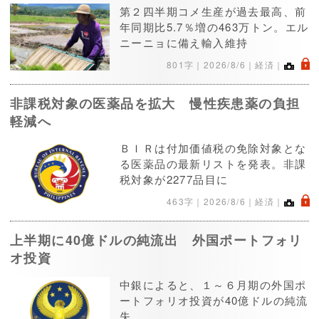
第２四半期コメ生産が過去最高、前
年同期比5.7％増の463万トン。エル
ニーニョに備え輸入維持
.
801字｜
2026/8/6
｜経済｜
非課税対象の医薬品を拡大 慢性疾患薬の負担
軽減へ
ＢＩＲは付加価値税の免除対象とな
る医薬品の最新リストを発表。非課
税対象が2277品目に
.
463字｜
2026/8/6
｜経済｜
上半期に40億ドルの純流出 外国ポートフォリ
オ投資
中銀によると、１～６月期の外国ポ
ートフォリオ投資が40億ドルの純流
失