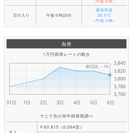
（午前８時）
最低気温
日の入り
午後６時23分
25.0°C
（午前２時）
為替
1万円両替レートの動き
マニラ市の市中両替商調べ
Ｐ60.815（0.064安）
＄１