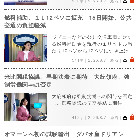
.
280字｜
2026/8/7
｜経済｜
燃料補助、１Ｌ12ペソに拡充 15日開始、公共
交通の負担軽減
ジプニーなどの公共交通車両に対す
る燃料補助金を現行の１リットル当
たり10ペソから12ペソに引き上げ
.
541字｜
2026/8/7
｜経済｜
米比関税協議、早期決着に期待 大統領府、強
制労働関与は否定
大統領府は強制労働への関与を否定
し、関税協議の早期妥結に期待
.
412字｜
2026/8/7
｜経済｜
オマーンへ初の試験輸出 ダバオ産ドリアン