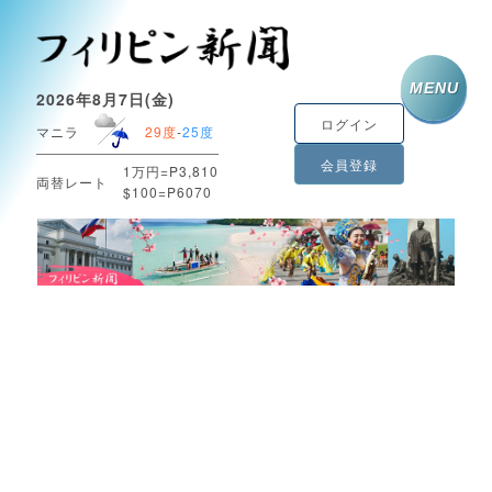
MENU
2026年8月7日(金)
ログイン
マニラ
29度
-
25度
会員登録
1万円=P3,810
両替レート
$100=P6070