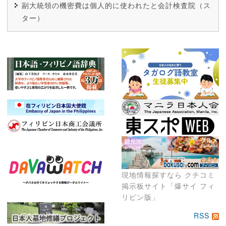
副大統領の機密費は個人的に使われたと会計検査院（ス
ター）
現地情報探すなら クチコミ
掲示板サイト「爆サイ フィ
リピン版」
RSS