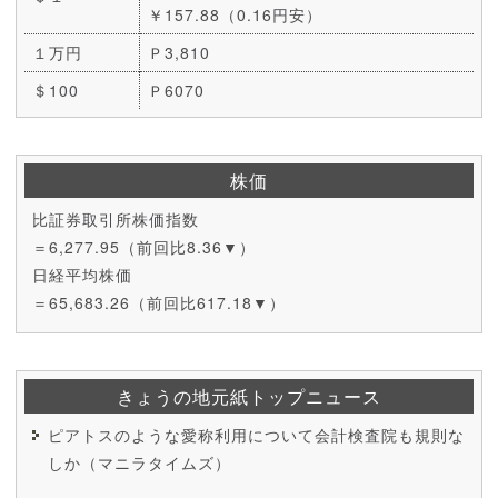
￥157.88（0.16円安）
１万円
Ｐ3,810
＄100
Ｐ6070
株価
比証券取引所株価指数
＝6,277.95（前回比8.36▼）
日経平均株価
＝65,683.26（前回比617.18▼）
きょうの地元紙トップニュース
ピアトスのような愛称利用について会計検査院も規則な
しか（マニラタイムズ）