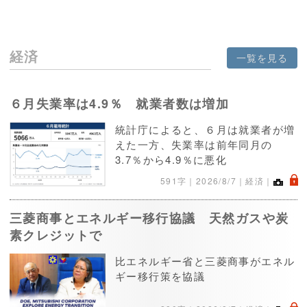
経済
一覧を見る
６月失業率は4.9％ 就業者数は増加
統計庁によると、６月は就業者が増
えた一方、失業率は前年同月の
3.7％から4.9％に悪化
.
591字｜
2026/8/7
｜経済｜
三菱商事とエネルギー移行協議 天然ガスや炭
素クレジットで
比エネルギー省と三菱商事がエネル
ギー移行策を協議