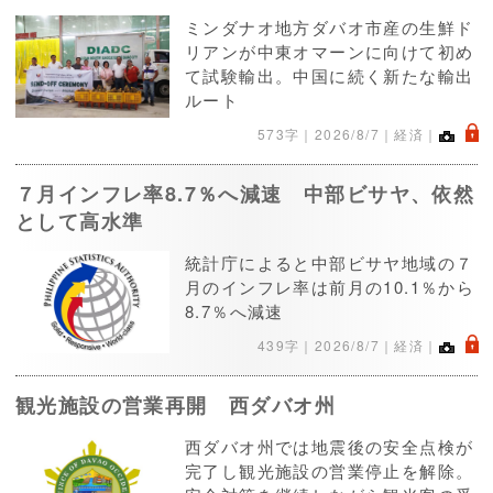
ミンダナオ地方ダバオ市産の生鮮ド
リアンが中東オマーンに向けて初め
て試験輸出。中国に続く新たな輸出
ルート
.
573字｜
2026/8/7
｜経済｜
７月インフレ率8.7％へ減速 中部ビサヤ、依然
として高水準
統計庁によると中部ビサヤ地域の７
月のインフレ率は前月の10.1％から
8.7％へ減速
.
439字｜
2026/8/7
｜経済｜
観光施設の営業再開 西ダバオ州
西ダバオ州では地震後の安全点検が
完了し観光施設の営業停止を解除。