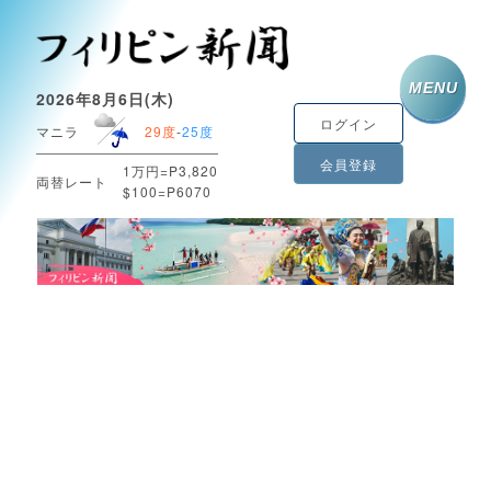
MENU
2026年8月6日(木)
ログイン
マニラ
29度
-
25度
会員登録
1万円=P3,820
両替レート
$100=P6070