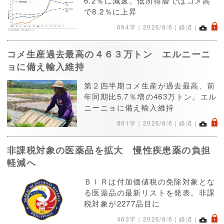
6.2％に減速。低所得層ではコメ高
で8.2％に上昇
.
694字｜
2026/8/6
｜経済｜
コメ生産過去最高の４６３万トン エルニーニ
ョに備え輸入維持
第２四半期コメ生産が過去最高、前
年同期比5.7％増の463万トン。エル
ニーニョに備え輸入維持
.
801字｜
2026/8/6
｜経済｜
非課税対象の医薬品を拡大 慢性疾患薬の負担
軽減へ
ＢＩＲは付加価値税の免除対象とな
る医薬品の最新リストを発表。非課
税対象が2277品目に
.
463字｜
2026/8/6
｜経済｜