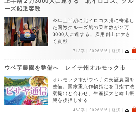
上半期２万3000人に達する 北イロコス、クル
ーズ船乗客数
今年上半期に北イロコス州に寄港し
た国際クルーズ船の乗客数が２万
3000人に達する。雇用創出に大き
く貢献
.
718字｜
2026/8/6
｜経済｜
ウベ芋農園を整備へ レイテ州オルモック市
オルモック市がウベ芋の実証農園を
整備。国家重点作物指定を目指す法
案提出と合わせ、生産拡大と輸出振
興を後押しする
.
463字｜
2026/8/6
｜経済｜