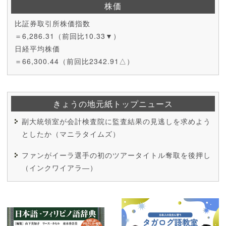
株価
比証券取引所株価指数
＝6,286.31（前回比10.33▼）
日経平均株価
＝66,300.44（前回比2342.91△）
きょうの地元紙トップニュース
副大統領室が会計検査院に監査結果の見逃しを求めよう
としたか（マニラタイムズ）
ファンがイーラ選手の初のツアータイトル奪取を後押し
（インクワイアラ―）