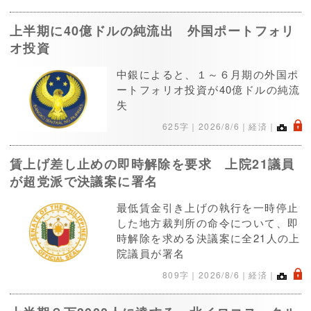
上半期に40億ドルの純流出 外国ポートフォリ
オ投資
中銀によると、１～６月期の外国ポ
ートフォリオ投資が40億ドルの純流
失
.
625字｜
2026/8/6
｜経済｜
賃上げ差し止めの即時解除を要求 上院21議員
が超党派で決議案に署名
最低賃金引き上げの執行を一時停止
した地方裁判所の命令について、即
時解除を求める決議案に全21人の上
院議員が署名
.
809字｜
2026/8/6
｜経済｜