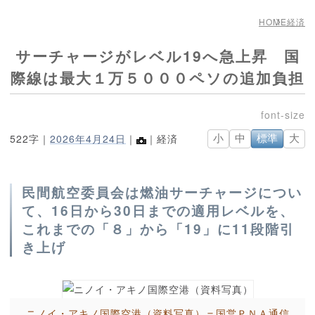
HOME
経済
サーチャージがレベル19へ急上昇 国
際線は最大１万５０００ペソの追加負担
522字｜
2026年4月24日
｜
｜経済
小
中
標準
大
民間航空委員会は燃油サーチャージについ
て、16日から30日までの適用レベルを、
これまでの「８」から「19」に11段階引
き上げ
ニノイ・アキノ国際空港（資料写真）＝国営ＰＮＡ通信