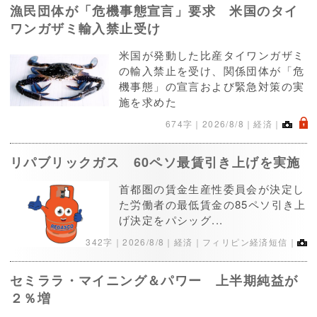
漁民団体が「危機事態宣言」要求 米国のタイ
ワンガザミ輸入禁止受け
米国が発動した比産タイワンガザミ
の輸入禁止を受け、関係団体が「危
機事態」の宣言および緊急対策の実
施を求めた
.
674字｜
2026/8/8
｜経済｜
リパブリックガス 60ペソ最賃引き上げを実施
首都圏の賃金生産性委員会が決定し
た労働者の最低賃金の85ペソ引き上
げ決定をパシッグ...
342字｜
2026/8/8
｜経済｜フィリピン経済短信｜
セミララ・マイニング＆パワー 上半期純益が
２％増