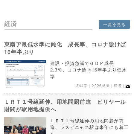
経済
一覧を見る
東南ア最低水準に鈍化 成長率、コロナ除けば
16年半ぶり
建設・投資急減でＧＤＰ成長
2.3％、コロナ除き16年半ぶり低水
準
1344字｜
2026/8/8
｜経済｜
ＬＲＴ１号線延伸、用地問題前進 ビリヤール
財閥が駅用地提供へ
ＬＲＴ１号線延伸の用地問題が前
進、ラスピニャス駅は来年にも着工
へ