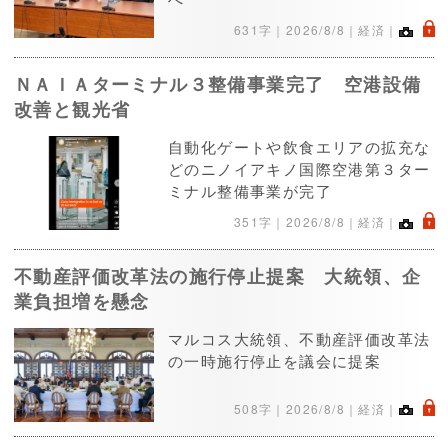
.
631字｜
2026/8/8
｜経済｜
ＮＡＩＡターミナル３整備事業完了 空港設備
改善と観光省
自動化ゲートや飲食エリアの拡充な
どのニノイアキノ国際空港第３ター
ミナル整備事業が完了
.
351字｜
2026/8/8
｜経済｜
不動産評価改革法の施行停止提案 大統領、企
業負担増を懸念
マルコス大統領、不動産評価改革法
の一時施行停止を議会に提案
.
508字｜
2026/8/8
｜経済｜