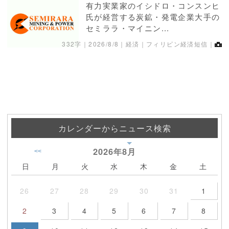
有力実業家のイシドロ・コンスンヒ
氏が経営する炭鉱・発電企業大手の
セミララ・マイニン...
332字｜
2026/8/8
｜経済｜フィリピン経済短信｜
カレンダーからニュース検索
2026年
8月
<<
日
月
火
水
木
金
土
26
27
28
29
30
31
1
2
3
4
5
6
7
8