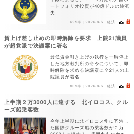
ートフォリオ投資が40億ドルの純流
失
.
625字｜
2026/8/6
｜経済｜
賃上げ差し止めの即時解除を要求 上院21議員
が超党派で決議案に署名
最低賃金引き上げの執行を一時停止
した地方裁判所の命令について、即
時解除を求める決議案に全21人の上
院議員が署名
.
809字｜
2026/8/6
｜経済｜
上半期２万3000人に達する 北イロコス、クル
ーズ船乗客数
今年上半期に北イロコス州に寄港し
た国際クルーズ船の乗客数が２万
3000人に達する。雇用創出に大き