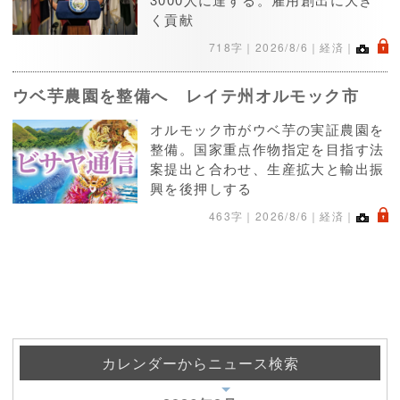
く貢献
.
718字｜
2026/8/6
｜経済｜
ウベ芋農園を整備へ レイテ州オルモック市
オルモック市がウベ芋の実証農園を
整備。国家重点作物指定を目指す法
案提出と合わせ、生産拡大と輸出振
興を後押しする
.
463字｜
2026/8/6
｜経済｜
カレンダーからニュース検索