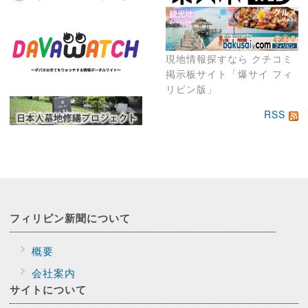
現地情報探すなら クチコミ
掲示板サイト「爆サイ フィ
リピン版」
RSS
フィリピン新聞に
ついて
概要
会社案内
サイトに
ついて