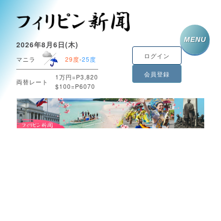
MENU
2026年8月6日(木)
ログイン
マニラ
29度
-
25度
会員登録
1万円=P3,820
両替レート
$100=P6070