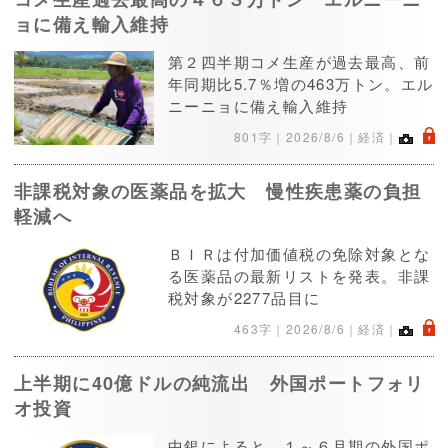
ョに備え輸入維持
第２四半期コメ生産が過去最高、前
年同期比5.7％増の463万トン。エル
ニーニョに備え輸入維持
.
801字｜
2026/8/6
｜経済｜
非課税対象の医薬品を拡大 慢性疾患薬の負担
軽減へ
ＢＩＲは付加価値税の免除対象とな
る医薬品の最新リストを発表。非課
税対象が2277品目に
.
463字｜
2026/8/6
｜経済｜
上半期に40億ドルの純流出 外国ポートフォリ
オ投資
中銀によると、１～６月期の外国ポ