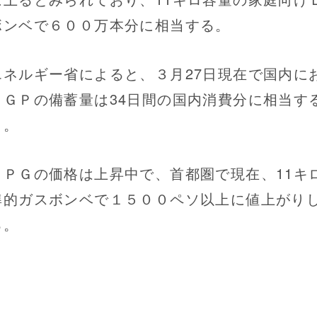
ボンベで６００万本分に相当する。
ネルギー省によると、３月27日現在で国内に
ＬＧＰの備蓄量は34日間の国内消費分に相当す
う。
ＰＧの価格は上昇中で、首都圏で現在、11キ
準的ガスボンベで１５００ペソ以上に値上がり
る。