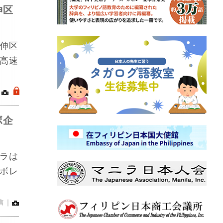
伸区
伸区
高速
｜
.
ボ企
ラは
ボレ
信｜