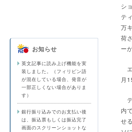
シ
テ
万
荷
ー
お知らせ
英文記事に読み上げ機能を実
エ
装しました。（フィリピン語
月
が混在している場合、発音が
一部正しくない場合がありま
す）
テ
内
銀行振り込みでのお支払い後
は、振込票もしくは振込完了
せ
画面のスクリーンショットな
ソ