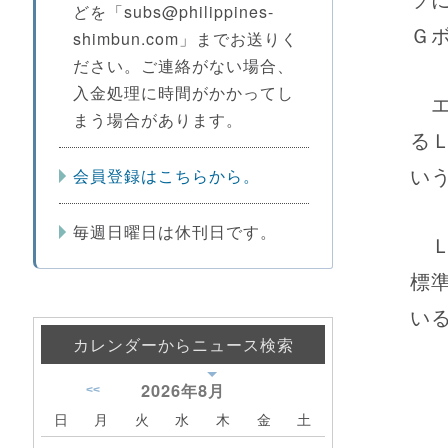
どを「subs@philippines-
Ｇ
shimbun.com」までお送りく
ださい。ご連絡がない場合、
入金処理に時間がかかってし
エ
まう場合があります。
る
い
会員登録はこちらから。
毎週日曜日は休刊日です。
Ｌ
標
い
カレンダーからニュース検索
2026年
8月
<<
日
月
火
水
木
金
土