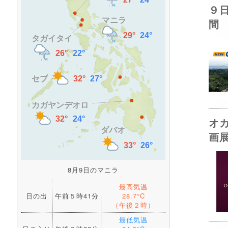
９
間
オ
画
8月9日のマニラ
最高気温
日の出
午前５時41分
28.7°C
（午後２時）
最低気温