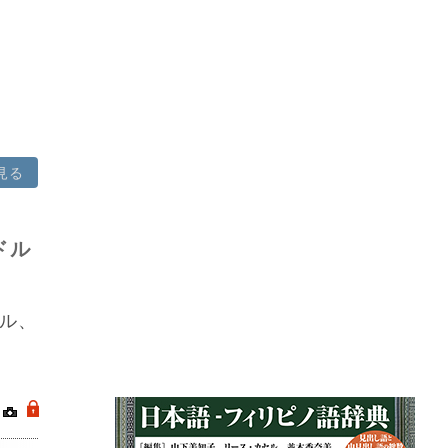
見る
ドル
ル、
｜
.