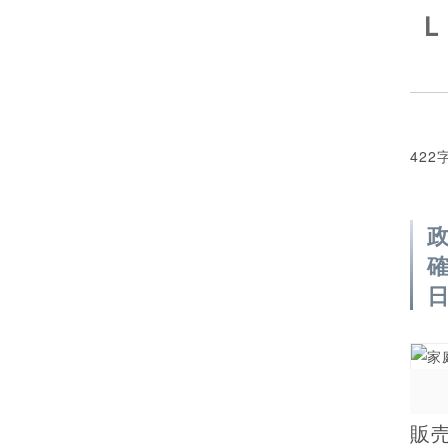
Ｌ
422
販