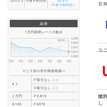
日の入り
午後６時22分
24.5°C
Ｄ
（午前５時30分）
為替
1万円両替レートの動き
ユ
マニラ市の市中両替商調べ
Ｐ取引なし（-）
＄１
￥取引なし（-）
燃
１万円
Ｐ3,810
し
＄100
Ｐ6070