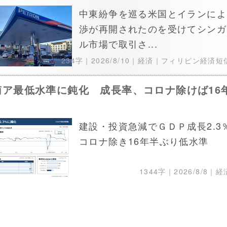
中東紛争を巡る米国とイランによ
渉が再開されたのを受けてシンガ
ル市場で取引さ...
234字｜
2026/8/10
｜経済｜フィリピン経済短
南ア最低水準に鈍化 成長率、コロナ除けば16
り
建設・投資急減でＧＤＰ成長2.3
コロナ除き16年半ぶり低水準
1344字｜
2026/8/8
｜経