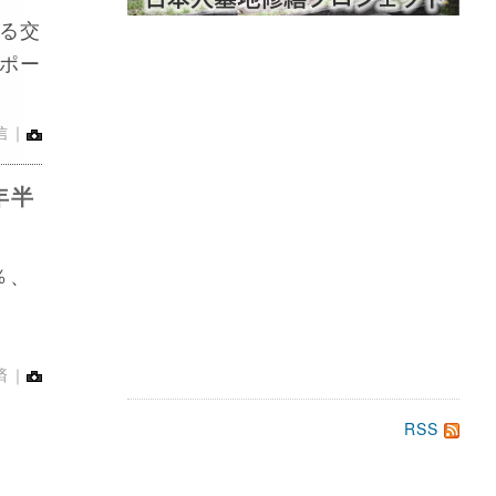
る交
ポー
信｜
年半
％、
済｜
RSS