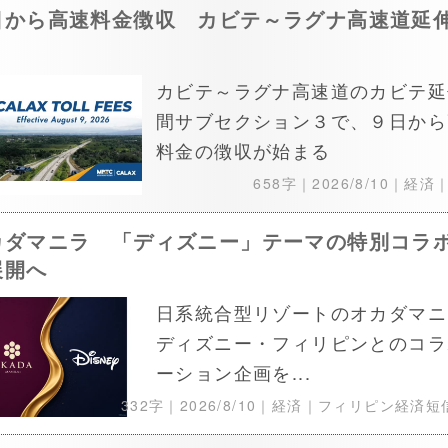
日から高速料金徴収 カビテ～ラグナ高速道延
カビテ～ラグナ高速道のカビテ延
間サブセクション３で、９日から
料金の徴収が始まる
658字｜
2026/8/10
｜経済
カダマニラ 「ディズニー」テーマの特別コラ
展開へ
日系統合型リゾートのオカダマニ
ディズニー・フィリピンとのコラ
ーション企画を...
332字｜
2026/8/10
｜経済｜フィリピン経済短