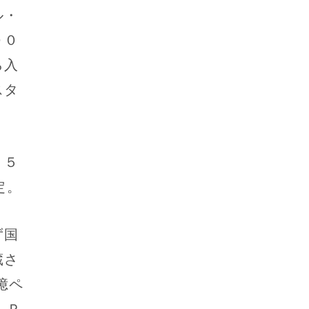
ル・
００
ら入
スタ
、５
定。
ず国
蔵さ
億ペ
ＬＰ