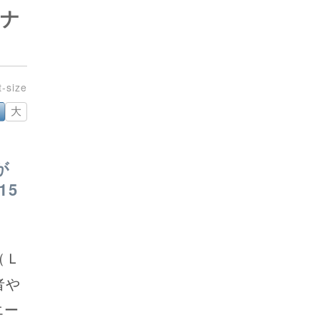
カナ
大
が
15
（Ｌ
者や
エー