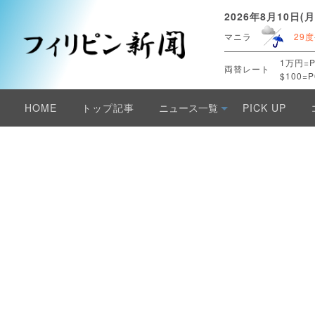
2026年8月10日(月
マニラ
29度
1万円=P
両替レート
$100=P
HOME
トップ記事
ニュース一覧
PICK UP