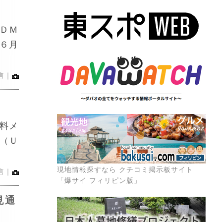
ＤＭ
６月
信｜
料メ
（Ｕ
現地情報探すなら クチコミ掲示板サイト
信｜
「爆サイ フィリピン版」
見通