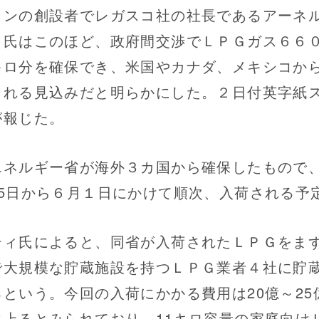
ョンの創設者でレガスコ社の社長であるアーネ
ィ氏はこのほど、政府間交渉でＬＰＧガス６６
キロ分を確保でき、米国やカナダ、メキシコか
される見込みだと明らかにした。２日付英字紙
が報じた。
ネルギー省が海外３カ国から確保したもので
15日から６月１日にかけて順次、入荷される予
ィ氏によると、同省が入荷されたＬＰＧをま
で大規模な貯蔵施設を持つＬＰＧ業者４社に貯
るという。今回の入荷にかかる費用は20億～25
に上るとみられており、11キロ容量の家庭向け