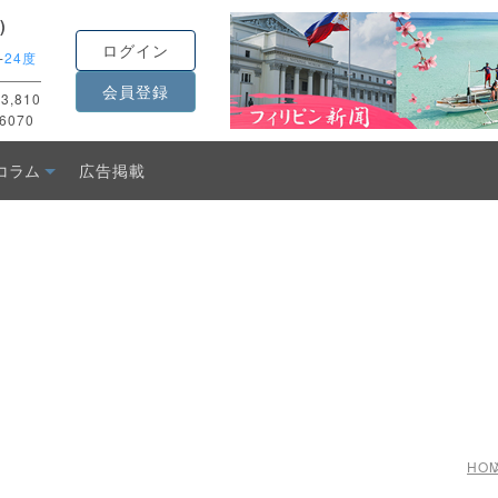
)
ログイン
-
24度
会員登録
3,810
6070
コラム
広告掲載
HO