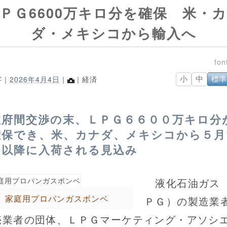
ＰＧ6600万キロ分を確保 米・
ダ・メキシコから輸入へ
字｜
2026年4月4日
｜
｜経済
小
中
標準
政府間交渉の末、ＬＰＧ６６００万キロ分
確保でき、米、カナダ、メキシコから５月
日以降に入荷される見込み
液化石油ガス
家庭用プロパンガスボンベ
ＰＧ）の製造業
売業者の団体、ＬＰＧマーケティング・アソシ