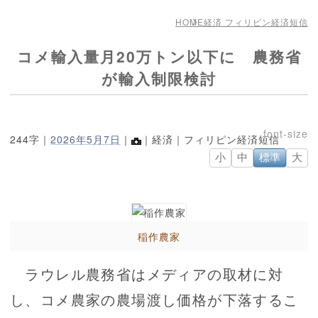
HOME
経済 フィリピン経済短信
コメ輸入量月20万トン以下に 農務省
が輸入制限検討
244字｜
2026年5月7日
｜
｜経済｜フィリピン経済短信
小
中
標準
大
稲作農家
ラウレル農務省はメディアの取材に対
し、コメ農家の農場渡し価格が下落するこ