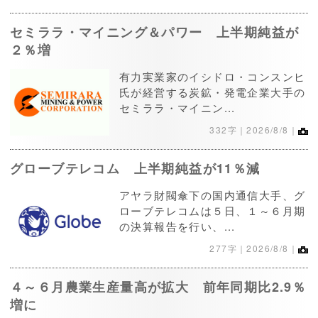
セミララ・マイニング＆パワー 上半期純益が
２％増
有力実業家のイシドロ・コンスンヒ
氏が経営する炭鉱・発電企業大手の
セミララ・マイニン...
332字｜2026/8/8｜
グローブテレコム 上半期純益が11％減
アヤラ財閥傘下の国内通信大手、グ
ローブテレコムは５日、１～６月期
の決算報告を行い、...
277字｜2026/8/8｜
４～６月農業生産量高が拡大 前年同期比2.9％
増に