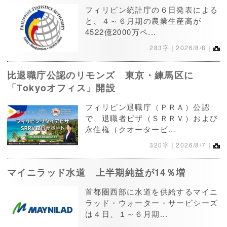
フィリピン統計庁の６日発表による
と、４～６月期の農業生産高が
4522億2000万ペ...
283字｜2026/8/8｜
比退職庁公認のリモンズ 東京・練馬区に
「Tokyoオフィス」開設
フィリピン退職庁（ＰＲＡ）公認
で、退職者ビザ（ＳＲＲＶ）および
永住権（クオータービ...
320字｜2026/8/7｜
マイニラッド水道 上半期純益が14％増
首都圏西部に水道を供給するマイニ
ラッド・ウォーター・サービシーズ
は４日、１～６月期...