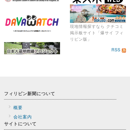
現地情報探すなら クチコミ
掲示板サイト「爆サイ フィ
リピン版」
RSS
フィリピン新聞に
ついて
概要
会社案内
サイトに
ついて