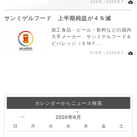
334字｜2026/8/7｜
サンミゲルフード 上半期純益が４％減
加工食品・ビール・飲料などの国内
大手メーカー、サンミゲルフード＆
ビバレッジ（ＳＭＦ...
319字｜2026/8/7｜
カレンダーからニュース検索
2026年
8月
<<
日
月
火
水
木
金
土